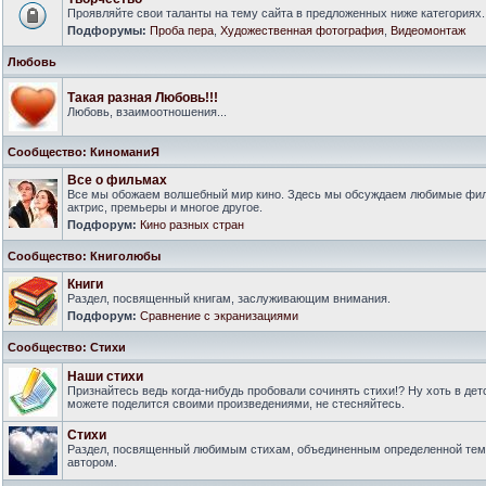
Проявляйте свои таланты на тему сайта в предложенных ниже категориях.
Подфорумы:
Проба пера
,
Художественная фотография
,
Видеомонтаж
Любовь
Такая разная Любовь!!!
Любовь, взаимоотношения...
Сообщество: КиноманиЯ
Все о фильмах
Все мы обожаем волшебный мир кино. Здесь мы обсуждаем любимые филь
актрис, премьеры и многое другое.
Подфорум:
Кино разных стран
Сообщество: Книголюбы
Книги
Раздел, посвященный книгам, заслуживающим внимания.
Подфорум:
Сравнение с экранизациями
Сообщество: Стихи
Наши стихи
Признайтесь ведь когда-нибудь пробовали сочинять стихи!? Ну хоть в дет
можете поделится своими произведениями, не стесняйтесь.
Стихи
Раздел, посвященный любимым стихам, объединенным определенной тем
автором.