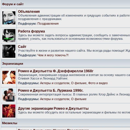
Форум и сайт
Объявления
Объявления администрации об изменениях и грядущих событиях в работе
поздравления с праздниками.
Подфорум:
Поздравления
Работа форума
Здесь вы можете задать вопросы администрации, сообщить о замеченны
правил; узнать, как пользоваться основными возможностями форума.
Сайт
Участвуйте в жизни и развитии нашего сайта. Мы всегда рады помощи! Ж
Подфорум:
Чем я могу помочь?!
Экранизации
Ромео и Джульетта Ф. Дзеффирелли 1968г
Экранизация, покорившая сердца миллионов и взятая за основу нашего са
Оливия Хасси и Леонард Уайтинг.
Подфорумы:
Актеры и создатели
,
О фильме
,
Фото и видео
Ромео и Джульетта Б. Лурмана 1996г.
Современная интерпретация пьесы. В главных ролях Клэр Дейнс и Леонар
Подфорумы:
Актеры и создатели
,
О фильме
Другие экранизации Ромео и Джульетты
Здесь вы можете обсудить все остальные экранизации и фильмы по моти
Мюзиклы