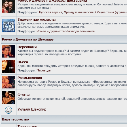
Ромео и Джульетта Жерара Пресгурвика
Раздел, посвященный всемирно известному мюзиклу Romeo and Juliette и
версиям разных стран.
Подфорумы:
Русская версия
,
Французская версия
,
Общие темы (другие 
Знаменитые мюзиклы
Добро пожаловать преданным поклонникам данного жанра. Здесь вы смож
мюзиклы, которые заслужили ваше внимание.
Подфорум:
Ромео и Джульетта Риккардо Коччианте
Ромео и Джульетта по Шекспиру
Персонажи
Какими вы видите героев пьесы? И какими видел их Шекспир? Здесь вы 
характеры героев, их поведение и поступки.
Пьеса
Здесь вы можете обсудить историю создания пьесы, вашего знакомства с 
Подфорум:
Переводы
Размышления
Не спроста историю Ромео и Джульетты называют «Бессмертная история 
анализируем пьесу, подводим итоги, делаем выводы, задаемся вопросам
Статьи
Обсуждение критических статей, рецензий и всевозможных находок по тем
Уильям Шекспир
Ваше творчество
Творчество