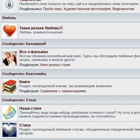
Проявляйте свои таланты на тему сайта в предложенных ниже категориях.
Подфорумы:
Проба пера
,
Художественная фотография
,
Видеомонтаж
Любовь
Такая разная Любовь!!!
Любовь, взаимоотношения...
Сообщество: КиноманиЯ
Все о фильмах
Все мы обожаем волшебный мир кино. Здесь мы обсуждаем любимые филь
актрис, премьеры и многое другое.
Подфорум:
Кино разных стран
Сообщество: Книголюбы
Книги
Раздел, посвященный книгам, заслуживающим внимания.
Подфорум:
Сравнение с экранизациями
Сообщество: Стихи
Наши стихи
Признайтесь ведь когда-нибудь пробовали сочинять стихи!? Ну хоть в дет
можете поделится своими произведениями, не стесняйтесь.
Стихи
Раздел, посвященный любимым стихам, объединенным определенной тем
автором.