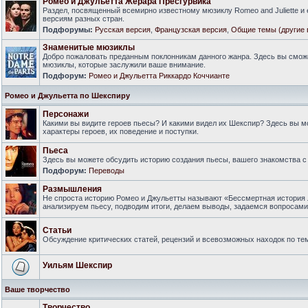
Ромео и Джульетта Жерара Пресгурвика
Раздел, посвященный всемирно известному мюзиклу Romeo and Juliette и
версиям разных стран.
Подфорумы:
Русская версия
,
Французская версия
,
Общие темы (другие 
Знаменитые мюзиклы
Добро пожаловать преданным поклонникам данного жанра. Здесь вы смож
мюзиклы, которые заслужили ваше внимание.
Подфорум:
Ромео и Джульетта Риккардо Коччианте
Ромео и Джульетта по Шекспиру
Персонажи
Какими вы видите героев пьесы? И какими видел их Шекспир? Здесь вы 
характеры героев, их поведение и поступки.
Пьеса
Здесь вы можете обсудить историю создания пьесы, вашего знакомства с 
Подфорум:
Переводы
Размышления
Не спроста историю Ромео и Джульетты называют «Бессмертная история 
анализируем пьесу, подводим итоги, делаем выводы, задаемся вопросам
Статьи
Обсуждение критических статей, рецензий и всевозможных находок по тем
Уильям Шекспир
Ваше творчество
Творчество