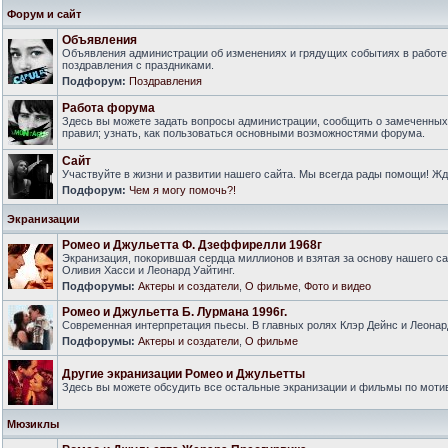
Форум и сайт
Объявления
Объявления администрации об изменениях и грядущих событиях в работе
поздравления с праздниками.
Подфорум:
Поздравления
Работа форума
Здесь вы можете задать вопросы администрации, сообщить о замеченны
правил; узнать, как пользоваться основными возможностями форума.
Сайт
Участвуйте в жизни и развитии нашего сайта. Мы всегда рады помощи! Ж
Подфорум:
Чем я могу помочь?!
Экранизации
Ромео и Джульетта Ф. Дзеффирелли 1968г
Экранизация, покорившая сердца миллионов и взятая за основу нашего са
Оливия Хасси и Леонард Уайтинг.
Подфорумы:
Актеры и создатели
,
О фильме
,
Фото и видео
Ромео и Джульетта Б. Лурмана 1996г.
Современная интерпретация пьесы. В главных ролях Клэр Дейнс и Леонар
Подфорумы:
Актеры и создатели
,
О фильме
Другие экранизации Ромео и Джульетты
Здесь вы можете обсудить все остальные экранизации и фильмы по моти
Мюзиклы