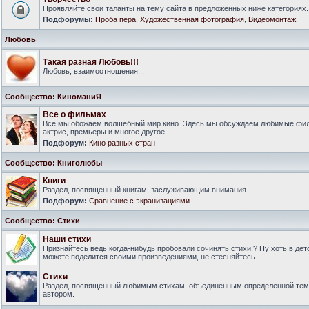
Проявляйте свои таланты на тему сайта в предложенных ниже категориях.
Подфорумы:
Проба пера
,
Художественная фотография
,
Видеомонтаж
Любовь
Такая разная Любовь!!!
Любовь, взаимоотношения...
Сообщество: КиноманиЯ
Все о фильмах
Все мы обожаем волшебный мир кино. Здесь мы обсуждаем любимые филь
актрис, премьеры и многое другое.
Подфорум:
Кино разных стран
Сообщество: Книголюбы
Книги
Раздел, посвященный книгам, заслуживающим внимания.
Подфорум:
Сравнение с экранизациями
Сообщество: Стихи
Наши стихи
Признайтесь ведь когда-нибудь пробовали сочинять стихи!? Ну хоть в дет
можете поделится своими произведениями, не стесняйтесь.
Стихи
Раздел, посвященный любимым стихам, объединенным определенной тем
автором.