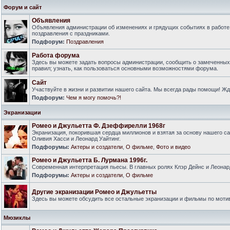
Форум и сайт
Объявления
Объявления администрации об изменениях и грядущих событиях в работе
поздравления с праздниками.
Подфорум:
Поздравления
Работа форума
Здесь вы можете задать вопросы администрации, сообщить о замеченны
правил; узнать, как пользоваться основными возможностями форума.
Сайт
Участвуйте в жизни и развитии нашего сайта. Мы всегда рады помощи! Ж
Подфорум:
Чем я могу помочь?!
Экранизации
Ромео и Джульетта Ф. Дзеффирелли 1968г
Экранизация, покорившая сердца миллионов и взятая за основу нашего са
Оливия Хасси и Леонард Уайтинг.
Подфорумы:
Актеры и создатели
,
О фильме
,
Фото и видео
Ромео и Джульетта Б. Лурмана 1996г.
Современная интерпретация пьесы. В главных ролях Клэр Дейнс и Леонар
Подфорумы:
Актеры и создатели
,
О фильме
Другие экранизации Ромео и Джульетты
Здесь вы можете обсудить все остальные экранизации и фильмы по моти
Мюзиклы