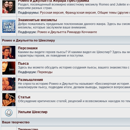
Ромео и Джульетта Жерара Пресгурвика
Раздел, посвященный всемирно известному мюзиклу Romeo and Juliette и
версиям разных стран.
Подфорумы:
Русская версия
,
Французская версия
,
Общие темы (другие 
Знаменитые мюзиклы
Добро пожаловать преданным поклонникам данного жанра. Здесь вы смож
мюзиклы, которые заслужили ваше внимание.
Подфорум:
Ромео и Джульетта Риккардо Коччианте
Ромео и Джульетта по Шекспиру
Персонажи
Какими вы видите героев пьесы? И какими видел их Шекспир? Здесь вы 
характеры героев, их поведение и поступки.
Пьеса
Здесь вы можете обсудить историю создания пьесы, вашего знакомства с 
Подфорум:
Переводы
Размышления
Не спроста историю Ромео и Джульетты называют «Бессмертная история 
анализируем пьесу, подводим итоги, делаем выводы, задаемся вопросам
Статьи
Обсуждение критических статей, рецензий и всевозможных находок по тем
Уильям Шекспир
Ваше творчество
Творчество