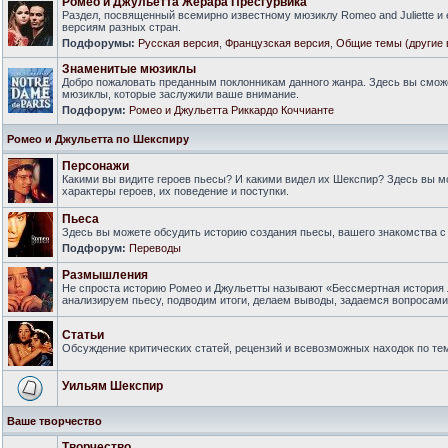
Ромео и Джульетта Жерара Пресгурвика
Раздел, посвященный всемирно известному мюзиклу Romeo and Juliette и
версиям разных стран.
Подфорумы:
Русская версия
,
Французская версия
,
Общие темы (другие 
Знаменитые мюзиклы
Добро пожаловать преданным поклонникам данного жанра. Здесь вы смож
мюзиклы, которые заслужили ваше внимание.
Подфорум:
Ромео и Джульетта Риккардо Коччианте
Ромео и Джульетта по Шекспиру
Персонажи
Какими вы видите героев пьесы? И какими видел их Шекспир? Здесь вы 
характеры героев, их поведение и поступки.
Пьеса
Здесь вы можете обсудить историю создания пьесы, вашего знакомства с 
Подфорум:
Переводы
Размышления
Не спроста историю Ромео и Джульетты называют «Бессмертная история 
анализируем пьесу, подводим итоги, делаем выводы, задаемся вопросам
Статьи
Обсуждение критических статей, рецензий и всевозможных находок по тем
Уильям Шекспир
Ваше творчество
Творчество