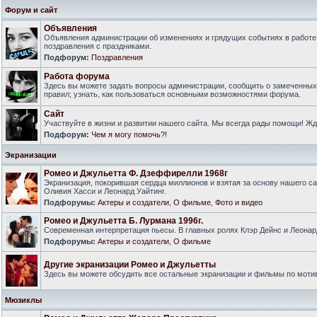
Форум и сайт
Объявления
Объявления администрации об изменениях и грядущих событиях в работе
поздравления с праздниками.
Подфорум:
Поздравления
Работа форума
Здесь вы можете задать вопросы администрации, сообщить о замеченны
правил; узнать, как пользоваться основными возможностями форума.
Сайт
Участвуйте в жизни и развитии нашего сайта. Мы всегда рады помощи! Ж
Подфорум:
Чем я могу помочь?!
Экранизации
Ромео и Джульетта Ф. Дзеффирелли 1968г
Экранизация, покорившая сердца миллионов и взятая за основу нашего са
Оливия Хасси и Леонард Уайтинг.
Подфорумы:
Актеры и создатели
,
О фильме
,
Фото и видео
Ромео и Джульетта Б. Лурмана 1996г.
Современная интерпретация пьесы. В главных ролях Клэр Дейнс и Леонар
Подфорумы:
Актеры и создатели
,
О фильме
Другие экранизации Ромео и Джульетты
Здесь вы можете обсудить все остальные экранизации и фильмы по моти
Мюзиклы