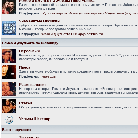
Ромео и Джульетта Жерара Пресгурвика
Раздел, посвященный всемирно известному мюзиклу Romeo and Juliette и
версиям разных стран.
Подфорумы:
Русская версия
,
Французская версия
,
Общие темы (другие 
Знаменитые мюзиклы
Добро пожаловать преданным поклонникам данного жанра. Здесь вы смож
мюзиклы, которые заслужили ваше внимание.
Подфорум:
Ромео и Джульетта Риккардо Коччианте
Ромео и Джульетта по Шекспиру
Персонажи
Какими вы видите героев пьесы? И какими видел их Шекспир? Здесь вы 
характеры героев, их поведение и поступки.
Пьеса
Здесь вы можете обсудить историю создания пьесы, вашего знакомства с 
Подфорум:
Переводы
Размышления
Не спроста историю Ромео и Джульетты называют «Бессмертная история 
анализируем пьесу, подводим итоги, делаем выводы, задаемся вопросам
Статьи
Обсуждение критических статей, рецензий и всевозможных находок по тем
Уильям Шекспир
Ваше творчество
Творчество