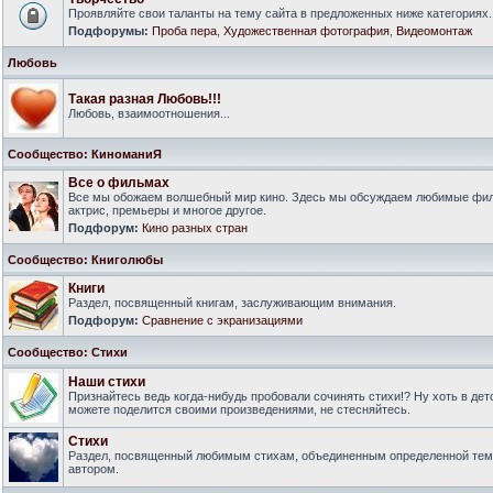
Проявляйте свои таланты на тему сайта в предложенных ниже категориях.
Подфорумы:
Проба пера
,
Художественная фотография
,
Видеомонтаж
Любовь
Такая разная Любовь!!!
Любовь, взаимоотношения...
Сообщество: КиноманиЯ
Все о фильмах
Все мы обожаем волшебный мир кино. Здесь мы обсуждаем любимые филь
актрис, премьеры и многое другое.
Подфорум:
Кино разных стран
Сообщество: Книголюбы
Книги
Раздел, посвященный книгам, заслуживающим внимания.
Подфорум:
Сравнение с экранизациями
Сообщество: Стихи
Наши стихи
Признайтесь ведь когда-нибудь пробовали сочинять стихи!? Ну хоть в дет
можете поделится своими произведениями, не стесняйтесь.
Стихи
Раздел, посвященный любимым стихам, объединенным определенной тем
автором.