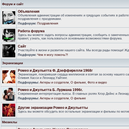
Форум и сайт
Объявления
Объявления администрации об изменениях и грядущих событиях в работе
поздравления с праздниками.
Подфорум:
Поздравления
Работа форума
Здесь вы можете задать вопросы администрации, сообщить о замеченны
правил; узнать, как пользоваться основными возможностями форума.
Сайт
Участвуйте в жизни и развитии нашего сайта. Мы всегда рады помощи! Ж
Подфорум:
Чем я могу помочь?!
Экранизации
Ромео и Джульетта Ф. Дзеффирелли 1968г
Экранизация, покорившая сердца миллионов и взятая за основу нашего са
Оливия Хасси и Леонард Уайтинг.
Подфорумы:
Актеры и создатели
,
О фильме
,
Фото и видео
Ромео и Джульетта Б. Лурмана 1996г.
Современная интерпретация пьесы. В главных ролях Клэр Дейнс и Леонар
Подфорумы:
Актеры и создатели
,
О фильме
Другие экранизации Ромео и Джульетты
Здесь вы можете обсудить все остальные экранизации и фильмы по моти
Мюзиклы