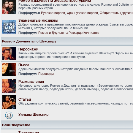
Ромео и Джульетта Жерара Пресгурвика
Раздел, посвященный всемирно известному мюзиклу Romeo and Juliette и
версиям разных стран.
Подфорумы:
Русская версия
,
Французская версия
,
Общие темы (другие 
Знаменитые мюзиклы
Добро пожаловать преданным поклонникам данного жанра. Здесь вы смож
мюзиклы, которые заслужили ваше внимание.
Подфорум:
Ромео и Джульетта Риккардо Коччианте
Ромео и Джульетта по Шекспиру
Персонажи
Какими вы видите героев пьесы? И какими видел их Шекспир? Здесь вы 
характеры героев, их поведение и поступки.
Пьеса
Здесь вы можете обсудить историю создания пьесы, вашего знакомства с 
Подфорум:
Переводы
Размышления
Не спроста историю Ромео и Джульетты называют «Бессмертная история 
анализируем пьесу, подводим итоги, делаем выводы, задаемся вопросам
Статьи
Обсуждение критических статей, рецензий и всевозможных находок по тем
Уильям Шекспир
Ваше творчество
Творчество