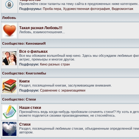
Проявляйте свои таланты на тему сайта в предложенных ниже категориях.
Подфорумы:
Проба пера
,
Художественная фотография
,
Видеомонтаж
Любовь
Такая разная Любовь!!!
Любовь, взаимоотношения...
Сообщество: КиноманиЯ
Все о фильмах
Все мы обожаем волшебный мир кино. Здесь мы обсуждаем любимые филь
актрис, премьеры и многое другое.
Подфорум:
Кино разных стран
Сообщество: Книголюбы
Книги
Раздел, посвященный книгам, заслуживающим внимания.
Подфорум:
Сравнение с экранизациями
Сообщество: Стихи
Наши стихи
Признайтесь ведь когда-нибудь пробовали сочинять стихи!? Ну хоть в дет
можете поделится своими произведениями, не стесняйтесь.
Стихи
Раздел, посвященный любимым стихам, объединенным определенной тем
автором.