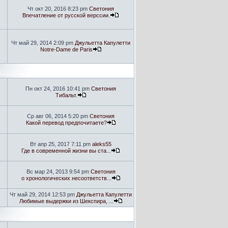
Чт окт 20, 2016 8:23 pm
Светония
Впечатление от русской верссии.
Чт май 29, 2014 2:09 pm
Джульетта Капулетти
Notre-Dame de Paris
Пн окт 24, 2016 10:41 pm
Светония
Тибальт.
Ср авг 06, 2014 5:20 pm
Светония
Какой перевод предпочитаете?
Вт апр 25, 2017 7:11 pm
aleks55
Где в современной жизни вы ста...
Вс мар 24, 2013 9:54 pm
Светония
о хронологических несоответств...
Чт май 29, 2014 12:53 pm
Джульетта Капулетти
Любимые выдержки из Шекспира, ...