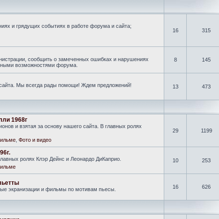
иях и грядущих событиях в работе форума и сайта;
16
315
нистрации, сообщить о замеченных ошибках и нарушениях
8
145
новными возможностями форума.
 сайта. Мы всегда рады помощи! Ждем предложений!
13
473
лли 1968г
онов и взятая за основу нашего сайта. В главных ролях
29
1199
ильме
,
Фото и видео
96г.
лавных ролях Клэр Дейнс и Леонардо ДиКаприо.
10
253
ильме
льетты
16
626
ные экранизации и фильмы по мотивам пьесы.