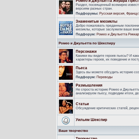
Ромео и Джульетта Жерара Прес
Раздел, посвященный всемирно известн
версиям разных стран.
Подфорумы:
Русская версия
,
Француз
Знаменитые мюзиклы
Добро пожаловать преданным поклонни
мюзиклы, которые заслужили ваше вни
Подфорум:
Ромео и Джульетта Риккар
Ромео и Джульетта по Шекспиру
Персонажи
Какими вы видите героев пьесы? И ка
характеры героев, их поведение и пост
Пьеса
Здесь вы можете обсудить историю соз
Подфорум:
Переводы
Размышления
Не спроста историю Ромео и Джульетт
анализируем пьесу, подводим итоги, 
Статьи
Обсуждение критических статей, рецен
Уильям Шекспир
Ваше творчество
Творчество