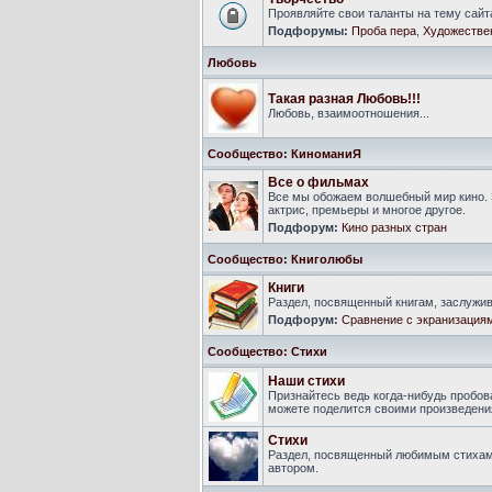
Проявляйте свои таланты на тему сайт
Подфорумы:
Проба пера
,
Художестве
Любовь
Такая разная Любовь!!!
Любовь, взаимоотношения...
Сообщество: КиноманиЯ
Все о фильмах
Все мы обожаем волшебный мир кино. 
актрис, премьеры и многое другое.
Подфорум:
Кино разных стран
Сообщество: Книголюбы
Книги
Раздел, посвященный книгам, заслуж
Подфорум:
Сравнение с экранизация
Сообщество: Стихи
Наши стихи
Признайтесь ведь когда-нибудь пробова
можете поделится своими произведения
Стихи
Раздел, посвященный любимым стихам
автором.