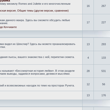
гурвика
ому мюзиклу Romeo and Juliette и его многочисленным
16
267
ская версия
,
Общие темы (другие версии, сравнение)
кам данного жанра. Здесь вы сможете обсудить любые
17
227
мание.
до Коччианте
кими видел их Шекспир? Здесь вы можете проанализировать
13
293
упки.
дания пьесы, вашего знакомства с ней, перипетии сюжета.
4
133
ы называют «Бессмертная история любви». В этом разделе
28
531
делаем выводы, задаемся вопросами, делимся мыслями.
12
56
зий и всевозможных находок по теме на просторах Рунета.
13
176