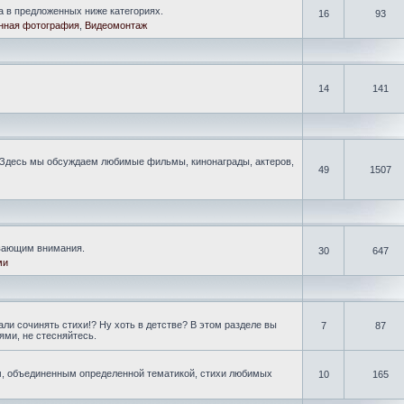
а в предложенных ниже категориях.
16
93
нная фотография
,
Видеомонтаж
14
141
Здесь мы обсуждаем любимые фильмы, кинонаграды, актеров,
49
1507
ивающим внимания.
30
647
ми
ли сочинять стихи!? Ну хоть в детстве? В этом разделе вы
7
87
ми, не стесняйтесь.
, объединенным определенной тематикой, стихи любимых
10
165