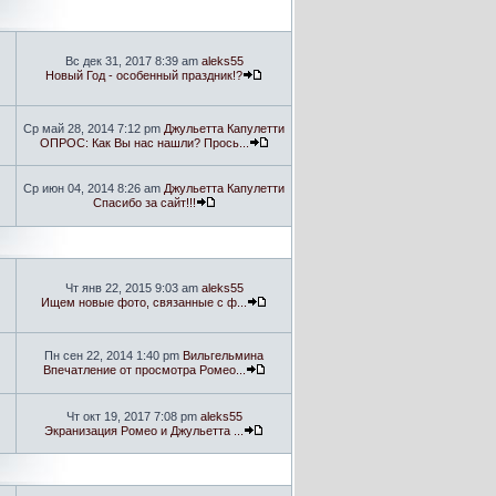
Вс дек 31, 2017 8:39 am
aleks55
Новый Год - особенный праздник!?
Ср май 28, 2014 7:12 pm
Джульетта Капулетти
ОПРОС: Как Вы нас нашли? Прось...
Ср июн 04, 2014 8:26 am
Джульетта Капулетти
Спасибо за сайт!!!
Чт янв 22, 2015 9:03 am
aleks55
Ищем новые фото, связанные с ф...
Пн сен 22, 2014 1:40 pm
Вильгельмина
Впечатление от просмотра Ромео...
Чт окт 19, 2017 7:08 pm
aleks55
Экранизация Ромео и Джульетта ...