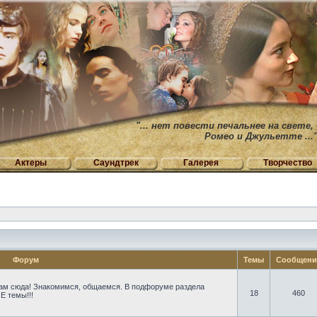
"... нет повести печальнее на свете,
Ромео и Джульетте ...
Актеры
Саундтрек
Галерея
Творчество
Форум
Темы
Сообщен
ам сюда! Знакомимся, общаемся. В подфоруме раздела
18
460
Е темы!!!