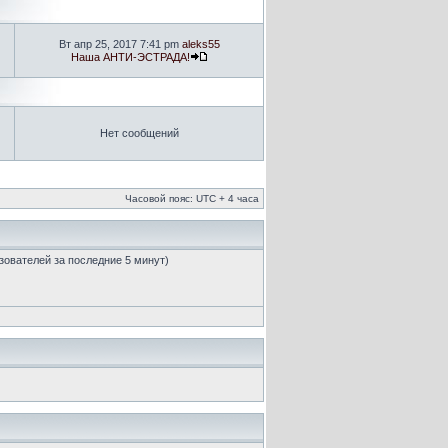
Вт апр 25, 2017 7:41 pm
aleks55
Наша АНТИ-ЭСТРАДА!
Нет сообщений
Часовой пояс: UTC + 4 часа
ьзователей за последние 5 минут)