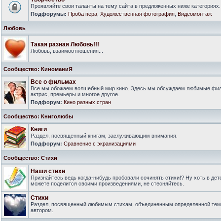
Проявляйте свои таланты на тему сайта в предложенных ниже категориях.
Подфорумы:
Проба пера
,
Художественная фотография
,
Видеомонтаж
Любовь
Такая разная Любовь!!!
Любовь, взаимоотношения...
Сообщество: КиноманиЯ
Все о фильмах
Все мы обожаем волшебный мир кино. Здесь мы обсуждаем любимые филь
актрис, премьеры и многое другое.
Подфорум:
Кино разных стран
Сообщество: Книголюбы
Книги
Раздел, посвященный книгам, заслуживающим внимания.
Подфорум:
Сравнение с экранизациями
Сообщество: Стихи
Наши стихи
Признайтесь ведь когда-нибудь пробовали сочинять стихи!? Ну хоть в дет
можете поделится своими произведениями, не стесняйтесь.
Стихи
Раздел, посвященный любимым стихам, объединенным определенной тем
автором.