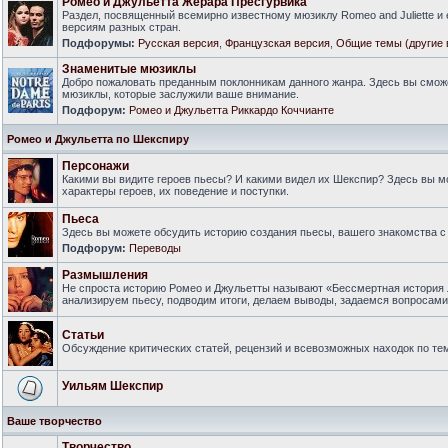
Ромео и Джульетта Жерара Пресгурвика
Раздел, посвященный всемирно известному мюзиклу Romeo and Juliette и
версиям разных стран.
Подфорумы:
Русская версия
,
Французская версия
,
Общие темы (другие 
Знаменитые мюзиклы
Добро пожаловать преданным поклонникам данного жанра. Здесь вы смож
мюзиклы, которые заслужили ваше внимание.
Подфорум:
Ромео и Джульетта Риккардо Коччианте
Ромео и Джульетта по Шекспиру
Персонажи
Какими вы видите героев пьесы? И какими видел их Шекспир? Здесь вы 
характеры героев, их поведение и поступки.
Пьеса
Здесь вы можете обсудить историю создания пьесы, вашего знакомства с 
Подфорум:
Переводы
Размышления
Не спроста историю Ромео и Джульетты называют «Бессмертная история 
анализируем пьесу, подводим итоги, делаем выводы, задаемся вопросам
Статьи
Обсуждение критических статей, рецензий и всевозможных находок по тем
Уильям Шекспир
Ваше творчество
Творчество