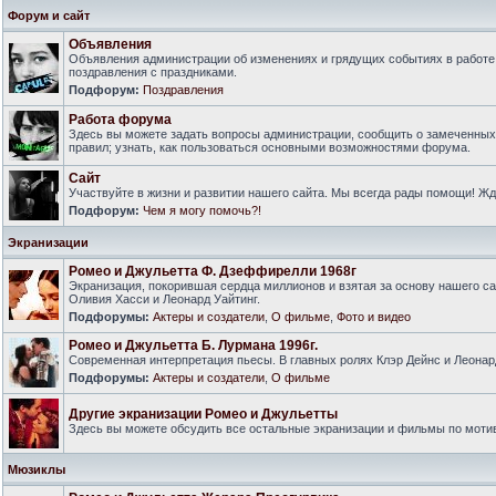
Форум и сайт
Объявления
Объявления администрации об изменениях и грядущих событиях в работе
поздравления с праздниками.
Подфорум:
Поздравления
Работа форума
Здесь вы можете задать вопросы администрации, сообщить о замеченны
правил; узнать, как пользоваться основными возможностями форума.
Сайт
Участвуйте в жизни и развитии нашего сайта. Мы всегда рады помощи! Ж
Подфорум:
Чем я могу помочь?!
Экранизации
Ромео и Джульетта Ф. Дзеффирелли 1968г
Экранизация, покорившая сердца миллионов и взятая за основу нашего са
Оливия Хасси и Леонард Уайтинг.
Подфорумы:
Актеры и создатели
,
О фильме
,
Фото и видео
Ромео и Джульетта Б. Лурмана 1996г.
Современная интерпретация пьесы. В главных ролях Клэр Дейнс и Леонар
Подфорумы:
Актеры и создатели
,
О фильме
Другие экранизации Ромео и Джульетты
Здесь вы можете обсудить все остальные экранизации и фильмы по моти
Мюзиклы