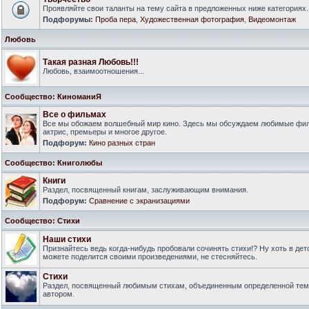
Проявляйте свои таланты на тему сайта в предложенных ниже категориях.
Подфорумы:
Проба пера
,
Художественная фотография
,
Видеомонтаж
Любовь
Такая разная Любовь!!!
Любовь, взаимоотношения...
Сообщество: КиноманиЯ
Все о фильмах
Все мы обожаем волшебный мир кино. Здесь мы обсуждаем любимые филь
актрис, премьеры и многое другое.
Подфорум:
Кино разных стран
Сообщество: Книголюбы
Книги
Раздел, посвященный книгам, заслуживающим внимания.
Подфорум:
Сравнение с экранизациями
Сообщество: Стихи
Наши стихи
Признайтесь ведь когда-нибудь пробовали сочинять стихи!? Ну хоть в дет
можете поделится своими произведениями, не стесняйтесь.
Стихи
Раздел, посвященный любимым стихам, объединенным определенной тем
автором.