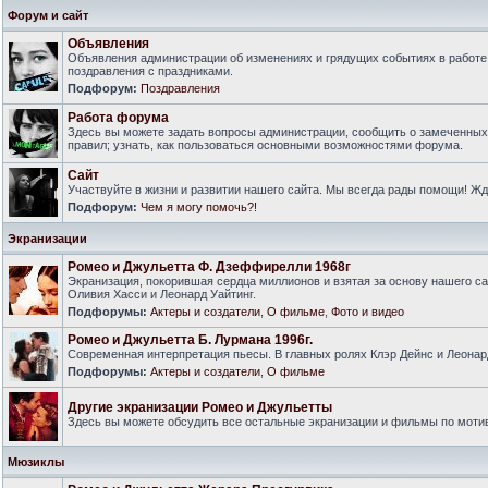
Форум и сайт
Объявления
Объявления администрации об изменениях и грядущих событиях в работе
поздравления с праздниками.
Подфорум:
Поздравления
Работа форума
Здесь вы можете задать вопросы администрации, сообщить о замеченны
правил; узнать, как пользоваться основными возможностями форума.
Сайт
Участвуйте в жизни и развитии нашего сайта. Мы всегда рады помощи! Ж
Подфорум:
Чем я могу помочь?!
Экранизации
Ромео и Джульетта Ф. Дзеффирелли 1968г
Экранизация, покорившая сердца миллионов и взятая за основу нашего са
Оливия Хасси и Леонард Уайтинг.
Подфорумы:
Актеры и создатели
,
О фильме
,
Фото и видео
Ромео и Джульетта Б. Лурмана 1996г.
Современная интерпретация пьесы. В главных ролях Клэр Дейнс и Леонар
Подфорумы:
Актеры и создатели
,
О фильме
Другие экранизации Ромео и Джульетты
Здесь вы можете обсудить все остальные экранизации и фильмы по моти
Мюзиклы