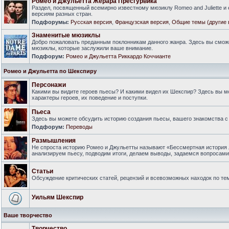
Ромео и Джульетта Жерара Пресгурвика
Раздел, посвященный всемирно известному мюзиклу Romeo and Juliette и
версиям разных стран.
Подфорумы:
Русская версия
,
Французская версия
,
Общие темы (другие 
Знаменитые мюзиклы
Добро пожаловать преданным поклонникам данного жанра. Здесь вы смож
мюзиклы, которые заслужили ваше внимание.
Подфорум:
Ромео и Джульетта Риккардо Коччианте
Ромео и Джульетта по Шекспиру
Персонажи
Какими вы видите героев пьесы? И какими видел их Шекспир? Здесь вы 
характеры героев, их поведение и поступки.
Пьеса
Здесь вы можете обсудить историю создания пьесы, вашего знакомства с 
Подфорум:
Переводы
Размышления
Не спроста историю Ромео и Джульетты называют «Бессмертная история 
анализируем пьесу, подводим итоги, делаем выводы, задаемся вопросам
Статьи
Обсуждение критических статей, рецензий и всевозможных находок по тем
Уильям Шекспир
Ваше творчество
Творчество