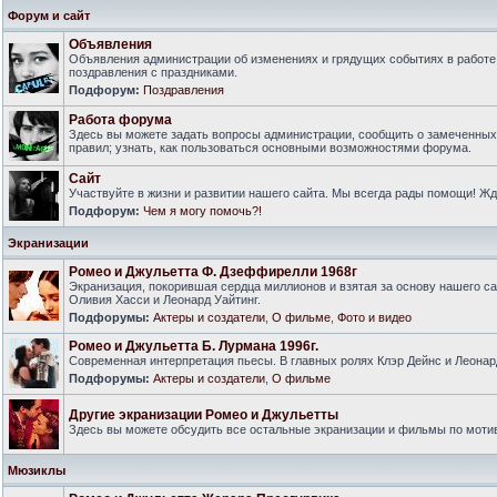
Форум и сайт
Объявления
Объявления администрации об изменениях и грядущих событиях в работе
поздравления с праздниками.
Подфорум:
Поздравления
Работа форума
Здесь вы можете задать вопросы администрации, сообщить о замеченны
правил; узнать, как пользоваться основными возможностями форума.
Сайт
Участвуйте в жизни и развитии нашего сайта. Мы всегда рады помощи! Ж
Подфорум:
Чем я могу помочь?!
Экранизации
Ромео и Джульетта Ф. Дзеффирелли 1968г
Экранизация, покорившая сердца миллионов и взятая за основу нашего са
Оливия Хасси и Леонард Уайтинг.
Подфорумы:
Актеры и создатели
,
О фильме
,
Фото и видео
Ромео и Джульетта Б. Лурмана 1996г.
Современная интерпретация пьесы. В главных ролях Клэр Дейнс и Леонар
Подфорумы:
Актеры и создатели
,
О фильме
Другие экранизации Ромео и Джульетты
Здесь вы можете обсудить все остальные экранизации и фильмы по моти
Мюзиклы