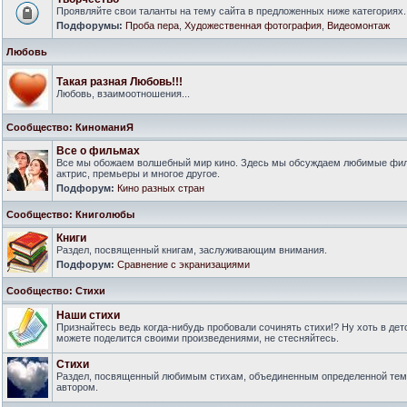
Проявляйте свои таланты на тему сайта в предложенных ниже категориях.
Подфорумы:
Проба пера
,
Художественная фотография
,
Видеомонтаж
Любовь
Такая разная Любовь!!!
Любовь, взаимоотношения...
Сообщество: КиноманиЯ
Все о фильмах
Все мы обожаем волшебный мир кино. Здесь мы обсуждаем любимые филь
актрис, премьеры и многое другое.
Подфорум:
Кино разных стран
Сообщество: Книголюбы
Книги
Раздел, посвященный книгам, заслуживающим внимания.
Подфорум:
Сравнение с экранизациями
Сообщество: Стихи
Наши стихи
Признайтесь ведь когда-нибудь пробовали сочинять стихи!? Ну хоть в дет
можете поделится своими произведениями, не стесняйтесь.
Стихи
Раздел, посвященный любимым стихам, объединенным определенной тем
автором.