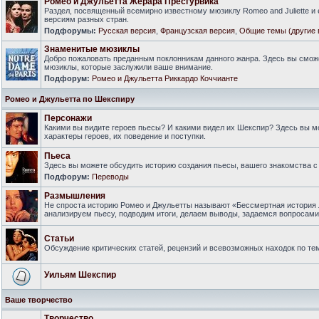
Ромео и Джульетта Жерара Пресгурвика
Раздел, посвященный всемирно известному мюзиклу Romeo and Juliette и
версиям разных стран.
Подфорумы:
Русская версия
,
Французская версия
,
Общие темы (другие 
Знаменитые мюзиклы
Добро пожаловать преданным поклонникам данного жанра. Здесь вы смож
мюзиклы, которые заслужили ваше внимание.
Подфорум:
Ромео и Джульетта Риккардо Коччианте
Ромео и Джульетта по Шекспиру
Персонажи
Какими вы видите героев пьесы? И какими видел их Шекспир? Здесь вы 
характеры героев, их поведение и поступки.
Пьеса
Здесь вы можете обсудить историю создания пьесы, вашего знакомства с 
Подфорум:
Переводы
Размышления
Не спроста историю Ромео и Джульетты называют «Бессмертная история 
анализируем пьесу, подводим итоги, делаем выводы, задаемся вопросам
Статьи
Обсуждение критических статей, рецензий и всевозможных находок по тем
Уильям Шекспир
Ваше творчество
Творчество