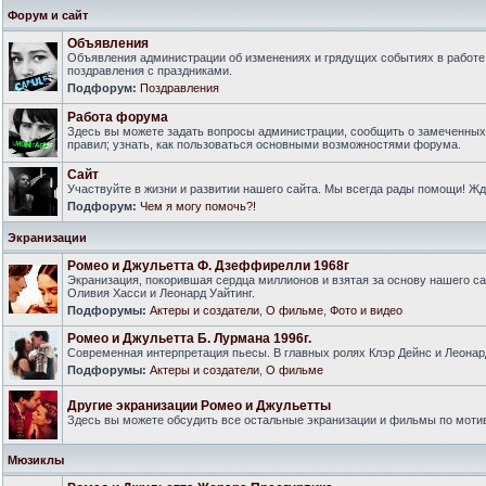
Форум и сайт
Объявления
Объявления администрации об изменениях и грядущих событиях в работе
поздравления с праздниками.
Подфорум:
Поздравления
Работа форума
Здесь вы можете задать вопросы администрации, сообщить о замеченны
правил; узнать, как пользоваться основными возможностями форума.
Сайт
Участвуйте в жизни и развитии нашего сайта. Мы всегда рады помощи! Ж
Подфорум:
Чем я могу помочь?!
Экранизации
Ромео и Джульетта Ф. Дзеффирелли 1968г
Экранизация, покорившая сердца миллионов и взятая за основу нашего са
Оливия Хасси и Леонард Уайтинг.
Подфорумы:
Актеры и создатели
,
О фильме
,
Фото и видео
Ромео и Джульетта Б. Лурмана 1996г.
Современная интерпретация пьесы. В главных ролях Клэр Дейнс и Леонар
Подфорумы:
Актеры и создатели
,
О фильме
Другие экранизации Ромео и Джульетты
Здесь вы можете обсудить все остальные экранизации и фильмы по моти
Мюзиклы