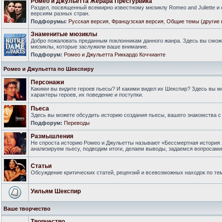
Ромео и Джульетта Жерара Пресгурвика
Раздел, посвященный всемирно известному мюзиклу Romeo and Juliette и
версиям разных стран.
Подфорумы:
Русская версия
,
Французская версия
,
Общие темы (другие 
Знаменитые мюзиклы
Добро пожаловать преданным поклонникам данного жанра. Здесь вы смож
мюзиклы, которые заслужили ваше внимание.
Подфорум:
Ромео и Джульетта Риккардо Коччианте
Ромео и Джульетта по Шекспиру
Персонажи
Какими вы видите героев пьесы? И какими видел их Шекспир? Здесь вы 
характеры героев, их поведение и поступки.
Пьеса
Здесь вы можете обсудить историю создания пьесы, вашего знакомства с 
Подфорум:
Переводы
Размышления
Не спроста историю Ромео и Джульетты называют «Бессмертная история 
анализируем пьесу, подводим итоги, делаем выводы, задаемся вопросам
Статьи
Обсуждение критических статей, рецензий и всевозможных находок по тем
Уильям Шекспир
Ваше творчество
Творчество