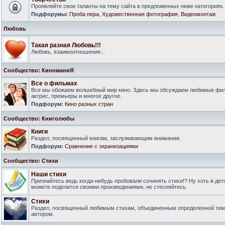
Проявляйте свои таланты на тему сайта в предложенных ниже категориях.
Подфорумы:
Проба пера
,
Художественная фотография
,
Видеомонтаж
Любовь
Такая разная Любовь!!!
Любовь, взаимоотношения...
Сообщество: КиноманиЯ
Все о фильмах
Все мы обожаем волшебный мир кино. Здесь мы обсуждаем любимые филь
актрис, премьеры и многое другое.
Подфорум:
Кино разных стран
Сообщество: Книголюбы
Книги
Раздел, посвященный книгам, заслуживающим внимания.
Подфорум:
Сравнение с экранизациями
Сообщество: Стихи
Наши стихи
Признайтесь ведь когда-нибудь пробовали сочинять стихи!? Ну хоть в дет
можете поделится своими произведениями, не стесняйтесь.
Стихи
Раздел, посвященный любимым стихам, объединенным определенной тем
автором.