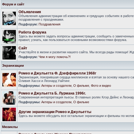
Форум и сайт
Объявления
Объявления администрации об изменениях и грядущих событиях в работе
поздравления с праздниками.
Подфорум:
Поздравления
Работа форума
Здесь вы можете задать вопросы администрации, сообщить о замеченны
правил; узнать, как пользоваться основными возможностями форума.
Сайт
Участвуйте в жизни и развитии нашего сайта. Мы всегда рады помощи! Ж
Подфорум:
Чем я могу помочь?!
Экранизации
Ромео и Джульетта Ф. Дзеффирелли 1968г
Экранизация, покорившая сердца миллионов и взятая за основу нашего са
Оливия Хасси и Леонард Уайтинг.
Подфорумы:
Актеры и создатели
,
О фильме
,
Фото и видео
Ромео и Джульетта Б. Лурмана 1996г.
Современная интерпретация пьесы. В главных ролях Клэр Дейнс и Леонар
Подфорумы:
Актеры и создатели
,
О фильме
Другие экранизации Ромео и Джульетты
Здесь вы можете обсудить все остальные экранизации и фильмы по моти
Мюзиклы