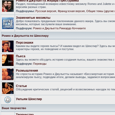
Ромео и Джульетта Жерара Пресгурвика
Раздел, посвященный всемирно известному мюзиклу Romeo and Juliette и
версиям разных стран.
Подфорумы:
Русская версия
,
Французская версия
,
Общие темы (другие 
Знаменитые мюзиклы
Добро пожаловать преданным поклонникам данного жанра. Здесь вы смож
мюзиклы, которые заслужили ваше внимание.
Подфорум:
Ромео и Джульетта Риккардо Коччианте
Ромео и Джульетта по Шекспиру
Персонажи
Какими вы видите героев пьесы? И какими видел их Шекспир? Здесь вы 
характеры героев, их поведение и поступки.
Пьеса
Здесь вы можете обсудить историю создания пьесы, вашего знакомства с 
Подфорум:
Переводы
Размышления
Не спроста историю Ромео и Джульетты называют «Бессмертная история 
анализируем пьесу, подводим итоги, делаем выводы, задаемся вопросам
Статьи
Обсуждение критических статей, рецензий и всевозможных находок по тем
Уильям Шекспир
Ваше творчество
Творчество