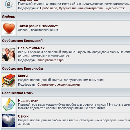
Проявляйте свои таланты на тему сайта в предложенных ниже категориях.
Подфорумы:
Проба пера
,
Художественная фотография
,
Видеомонтаж
Любовь
Такая разная Любовь!!!
Любовь, взаимоотношения...
Сообщество: КиноманиЯ
Все о фильмах
Все мы обожаем волшебный мир кино. Здесь мы обсуждаем любимые филь
актрис, премьеры и многое другое.
Подфорум:
Кино разных стран
Сообщество: Книголюбы
Книги
Раздел, посвященный книгам, заслуживающим внимания.
Подфорум:
Сравнение с экранизациями
Сообщество: Стихи
Наши стихи
Признайтесь ведь когда-нибудь пробовали сочинять стихи!? Ну хоть в дет
можете поделится своими произведениями, не стесняйтесь.
Стихи
Раздел, посвященный любимым стихам, объединенным определенной тем
автором.