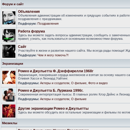
Форум и сайт
Объявления
Объявления администрации об изменениях и грядущих событиях в работе
поздравления с праздниками.
Подфорум:
Поздравления
Работа форума
Здесь вы можете задать вопросы администрации, сообщить о замеченны
правил; узнать, как пользоваться основными возможностями форума.
Сайт
Участвуйте в жизни и развитии нашего сайта. Мы всегда рады помощи! Ж
Подфорум:
Чем я могу помочь?!
Экранизации
Ромео и Джульетта Ф. Дзеффирелли 1968г
Экранизация, покорившая сердца миллионов и взятая за основу нашего са
Оливия Хасси и Леонард Уайтинг.
Подфорумы:
Актеры и создатели
,
О фильме
,
Фото и видео
Ромео и Джульетта Б. Лурмана 1996г.
Современная интерпретация пьесы. В главных ролях Клэр Дейнс и Леонар
Подфорумы:
Актеры и создатели
,
О фильме
Другие экранизации Ромео и Джульетты
Здесь вы можете обсудить все остальные экранизации и фильмы по моти
Мюзиклы