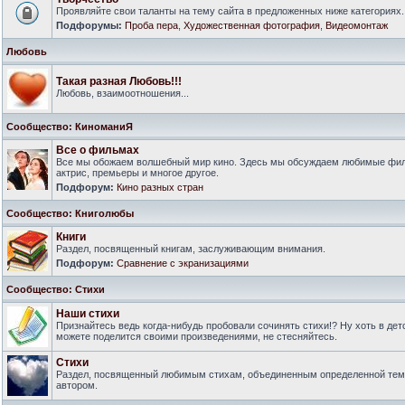
Проявляйте свои таланты на тему сайта в предложенных ниже категориях.
Подфорумы:
Проба пера
,
Художественная фотография
,
Видеомонтаж
Любовь
Такая разная Любовь!!!
Любовь, взаимоотношения...
Сообщество: КиноманиЯ
Все о фильмах
Все мы обожаем волшебный мир кино. Здесь мы обсуждаем любимые филь
актрис, премьеры и многое другое.
Подфорум:
Кино разных стран
Сообщество: Книголюбы
Книги
Раздел, посвященный книгам, заслуживающим внимания.
Подфорум:
Сравнение с экранизациями
Сообщество: Стихи
Наши стихи
Признайтесь ведь когда-нибудь пробовали сочинять стихи!? Ну хоть в дет
можете поделится своими произведениями, не стесняйтесь.
Стихи
Раздел, посвященный любимым стихам, объединенным определенной тем
автором.