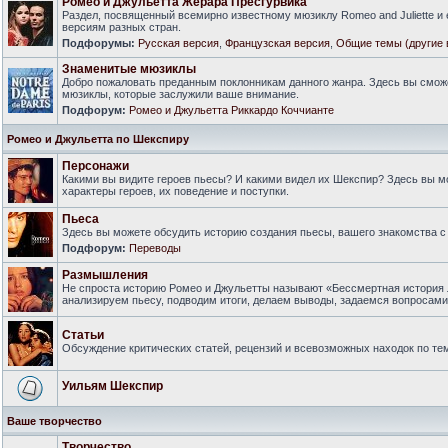
Ромео и Джульетта Жерара Пресгурвика
Раздел, посвященный всемирно известному мюзиклу Romeo and Juliette и
версиям разных стран.
Подфорумы:
Русская версия
,
Французская версия
,
Общие темы (другие 
Знаменитые мюзиклы
Добро пожаловать преданным поклонникам данного жанра. Здесь вы смож
мюзиклы, которые заслужили ваше внимание.
Подфорум:
Ромео и Джульетта Риккардо Коччианте
Ромео и Джульетта по Шекспиру
Персонажи
Какими вы видите героев пьесы? И какими видел их Шекспир? Здесь вы 
характеры героев, их поведение и поступки.
Пьеса
Здесь вы можете обсудить историю создания пьесы, вашего знакомства с 
Подфорум:
Переводы
Размышления
Не спроста историю Ромео и Джульетты называют «Бессмертная история 
анализируем пьесу, подводим итоги, делаем выводы, задаемся вопросам
Статьи
Обсуждение критических статей, рецензий и всевозможных находок по тем
Уильям Шекспир
Ваше творчество
Творчество