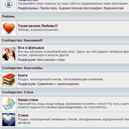
Проявляйте свои таланты на тему сайта в предложенных ниже категориях.
Подфорумы:
Проба пера
,
Художественная фотография
,
Видеомонтаж
Любовь
Такая разная Любовь!!!
Любовь, взаимоотношения...
Сообщество: КиноманиЯ
Все о фильмах
Все мы обожаем волшебный мир кино. Здесь мы обсуждаем любимые филь
актрис, премьеры и многое другое.
Подфорум:
Кино разных стран
Сообщество: Книголюбы
Книги
Раздел, посвященный книгам, заслуживающим внимания.
Подфорум:
Сравнение с экранизациями
Сообщество: Стихи
Наши стихи
Признайтесь ведь когда-нибудь пробовали сочинять стихи!? Ну хоть в дет
можете поделится своими произведениями, не стесняйтесь.
Стихи
Раздел, посвященный любимым стихам, объединенным определенной тем
автором.