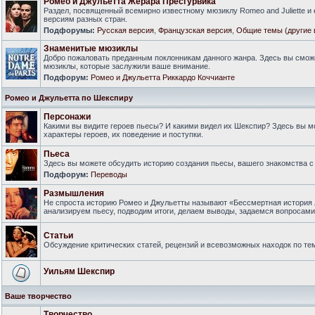
Ромео и Джульетта Жерара Пресгурвика
Раздел, посвященный всемирно известному мюзиклу Romeo and Juliette и
версиям разных стран.
Подфорумы:
Русская версия
,
Французская версия
,
Общие темы (другие 
Знаменитые мюзиклы
Добро пожаловать преданным поклонникам данного жанра. Здесь вы смож
мюзиклы, которые заслужили ваше внимание.
Подфорум:
Ромео и Джульетта Риккардо Коччианте
Ромео и Джульетта по Шекспиру
Персонажи
Какими вы видите героев пьесы? И какими видел их Шекспир? Здесь вы 
характеры героев, их поведение и поступки.
Пьеса
Здесь вы можете обсудить историю создания пьесы, вашего знакомства с 
Подфорум:
Переводы
Размышления
Не спроста историю Ромео и Джульетты называют «Бессмертная история 
анализируем пьесу, подводим итоги, делаем выводы, задаемся вопросам
Статьи
Обсуждение критических статей, рецензий и всевозможных находок по тем
Уильям Шекспир
Ваше творчество
Творчество