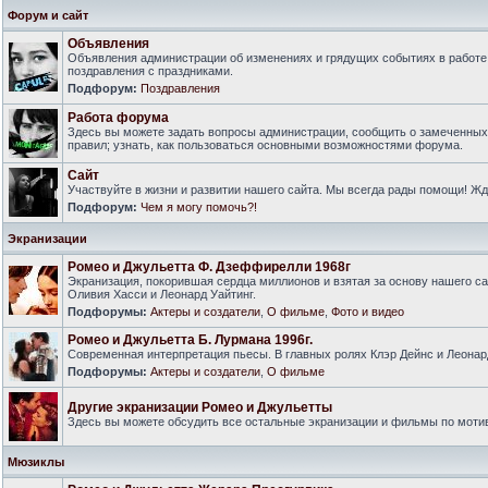
Форум и сайт
Объявления
Объявления администрации об изменениях и грядущих событиях в работе
поздравления с праздниками.
Подфорум:
Поздравления
Работа форума
Здесь вы можете задать вопросы администрации, сообщить о замеченны
правил; узнать, как пользоваться основными возможностями форума.
Сайт
Участвуйте в жизни и развитии нашего сайта. Мы всегда рады помощи! Ж
Подфорум:
Чем я могу помочь?!
Экранизации
Ромео и Джульетта Ф. Дзеффирелли 1968г
Экранизация, покорившая сердца миллионов и взятая за основу нашего са
Оливия Хасси и Леонард Уайтинг.
Подфорумы:
Актеры и создатели
,
О фильме
,
Фото и видео
Ромео и Джульетта Б. Лурмана 1996г.
Современная интерпретация пьесы. В главных ролях Клэр Дейнс и Леонар
Подфорумы:
Актеры и создатели
,
О фильме
Другие экранизации Ромео и Джульетты
Здесь вы можете обсудить все остальные экранизации и фильмы по моти
Мюзиклы