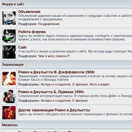
Форум и сайт
Объявления
Объявления администрации об изменениях и грядущих событиях в работе
поздравления с праздниками.
Подфорум:
Поздравления
Работа форума
Здесь вы можете задать вопросы администрации, сообщить о замеченны
правил; узнать, как пользоваться основными возможностями форума.
Сайт
Участвуйте в жизни и развитии нашего сайта. Мы всегда рады помощи! Ж
Подфорум:
Чем я могу помочь?!
Экранизации
Ромео и Джульетта Ф. Дзеффирелли 1968г
Экранизация, покорившая сердца миллионов и взятая за основу нашего са
Оливия Хасси и Леонард Уайтинг.
Подфорумы:
Актеры и создатели
,
О фильме
,
Фото и видео
Ромео и Джульетта Б. Лурмана 1996г.
Современная интерпретация пьесы. В главных ролях Клэр Дейнс и Леонар
Подфорумы:
Актеры и создатели
,
О фильме
Другие экранизации Ромео и Джульетты
Здесь вы можете обсудить все остальные экранизации и фильмы по моти
Мюзиклы