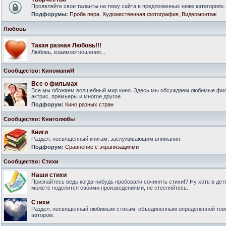
Проявляйте свои таланты на тему сайта в предложенных ниже категориях.
Подфорумы:
Проба пера
,
Художественная фотография
,
Видеомонтаж
Любовь
Такая разная Любовь!!!
Любовь, взаимоотношения...
Сообщество: КиноманиЯ
Все о фильмах
Все мы обожаем волшебный мир кино. Здесь мы обсуждаем любимые филь
актрис, премьеры и многое другое.
Подфорум:
Кино разных стран
Сообщество: Книголюбы
Книги
Раздел, посвященный книгам, заслуживающим внимания.
Подфорум:
Сравнение с экранизациями
Сообщество: Стихи
Наши стихи
Признайтесь ведь когда-нибудь пробовали сочинять стихи!? Ну хоть в дет
можете поделится своими произведениями, не стесняйтесь.
Стихи
Раздел, посвященный любимым стихам, объединенным определенной тем
автором.