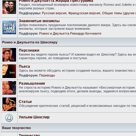
Ромео и Джульетта Жерара Пресгурвика
Раздел, посвященный всемирно известному мюзиклу Romeo and Juliette и
версиям разных стран.
Подфорумы:
Русская версия
,
Французская версия
,
Общие темы (другие 
Знаменитые мюзиклы
Добро пожаловать преданным поклонникам данного жанра. Здесь вы смож
мюзиклы, которые заслужили ваше внимание.
Подфорум:
Ромео и Джульетта Риккардо Коччианте
Ромео и Джульетта по Шекспиру
Персонажи
Какими вы видите героев пьесы? И какими видел их Шекспир? Здесь вы 
характеры героев, их поведение и поступки.
Пьеса
Здесь вы можете обсудить историю создания пьесы, вашего знакомства с 
Подфорум:
Переводы
Размышления
Не спроста историю Ромео и Джульетты называют «Бессмертная история 
анализируем пьесу, подводим итоги, делаем выводы, задаемся вопросам
Статьи
Обсуждение критических статей, рецензий и всевозможных находок по тем
Уильям Шекспир
Ваше творчество
Творчество