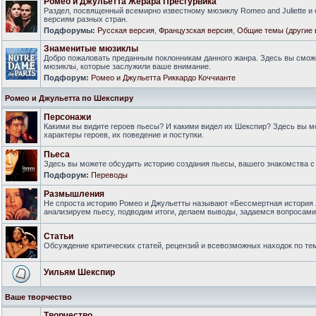
Ромео и Джульетта Жерара Пресгурвика
Раздел, посвященный всемирно известному мюзиклу Romeo and Juliette и
версиям разных стран.
Подфорумы:
Русская версия
,
Французская версия
,
Общие темы (другие 
Знаменитые мюзиклы
Добро пожаловать преданным поклонникам данного жанра. Здесь вы смож
мюзиклы, которые заслужили ваше внимание.
Подфорум:
Ромео и Джульетта Риккардо Коччианте
Ромео и Джульетта по Шекспиру
Персонажи
Какими вы видите героев пьесы? И какими видел их Шекспир? Здесь вы 
характеры героев, их поведение и поступки.
Пьеса
Здесь вы можете обсудить историю создания пьесы, вашего знакомства с 
Подфорум:
Переводы
Размышления
Не спроста историю Ромео и Джульетты называют «Бессмертная история 
анализируем пьесу, подводим итоги, делаем выводы, задаемся вопросам
Статьи
Обсуждение критических статей, рецензий и всевозможных находок по тем
Уильям Шекспир
Ваше творчество
Творчество