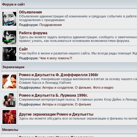
Форум и сайт
Объявления
Объявления администрации об изменениях и грядущих событиях в работе
поздравления с праздниками.
Подфорум:
Поздравления
Работа форума
Здесь вы можете задать вопросы администрации, сообщить о замеченны
правил; узнать, как пользоваться основными возможностями форума.
Сайт
Участвуйте в жизни и развитии нашего сайта. Мы всегда рады помощи! Ж
Подфорум:
Чем я могу помочь?!
Экранизации
Ромео и Джульетта Ф. Дзеффирелли 1968г
Экранизация, покорившая сердца миллионов и взятая за основу нашего са
Оливия Хасси и Леонард Уайтинг.
Подфорумы:
Актеры и создатели
,
О фильме
,
Фото и видео
Ромео и Джульетта Б. Лурмана 1996г.
Современная интерпретация пьесы. В главных ролях Клэр Дейнс и Леонар
Подфорумы:
Актеры и создатели
,
О фильме
Другие экранизации Ромео и Джульетты
Здесь вы можете обсудить все остальные экранизации и фильмы по моти
Мюзиклы