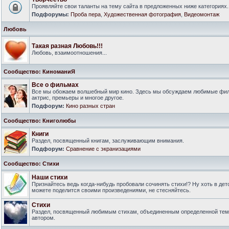
Проявляйте свои таланты на тему сайта в предложенных ниже категориях.
Подфорумы:
Проба пера
,
Художественная фотография
,
Видеомонтаж
Любовь
Такая разная Любовь!!!
Любовь, взаимоотношения...
Сообщество: КиноманиЯ
Все о фильмах
Все мы обожаем волшебный мир кино. Здесь мы обсуждаем любимые филь
актрис, премьеры и многое другое.
Подфорум:
Кино разных стран
Сообщество: Книголюбы
Книги
Раздел, посвященный книгам, заслуживающим внимания.
Подфорум:
Сравнение с экранизациями
Сообщество: Стихи
Наши стихи
Признайтесь ведь когда-нибудь пробовали сочинять стихи!? Ну хоть в дет
можете поделится своими произведениями, не стесняйтесь.
Стихи
Раздел, посвященный любимым стихам, объединенным определенной тем
автором.