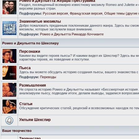
Ромео и Джульетта Жерара Пресгурвика
Раздел, посвященный всемирно известному мюзиклу Romeo and Juliette и
версиям разных стран.
Подфорумы:
Русская версия
,
Французская версия
,
Общие темы (другие 
Знаменитые мюзиклы
Добро пожаловать преданным поклонникам данного жанра. Здесь вы смож
мюзиклы, которые заслужили ваше внимание.
Подфорум:
Ромео и Джульетта Риккардо Коччианте
Ромео и Джульетта по Шекспиру
Персонажи
Какими вы видите героев пьесы? И какими видел их Шекспир? Здесь вы 
характеры героев, их поведение и поступки.
Пьеса
Здесь вы можете обсудить историю создания пьесы, вашего знакомства с 
Подфорум:
Переводы
Размышления
Не спроста историю Ромео и Джульетты называют «Бессмертная история 
анализируем пьесу, подводим итоги, делаем выводы, задаемся вопросам
Статьи
Обсуждение критических статей, рецензий и всевозможных находок по тем
Уильям Шекспир
Ваше творчество
Творчество