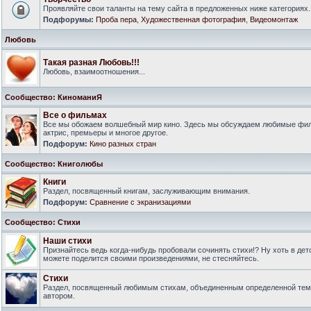
Проявляйте свои таланты на тему сайта в предложенных ниже категориях.
Подфорумы:
Проба пера
,
Художественная фотография
,
Видеомонтаж
Любовь
Такая разная Любовь!!!
Любовь, взаимоотношения...
Сообщество: КиноманиЯ
Все о фильмах
Все мы обожаем волшебный мир кино. Здесь мы обсуждаем любимые филь
актрис, премьеры и многое другое.
Подфорум:
Кино разных стран
Сообщество: Книголюбы
Книги
Раздел, посвященный книгам, заслуживающим внимания.
Подфорум:
Сравнение с экранизациями
Сообщество: Стихи
Наши стихи
Признайтесь ведь когда-нибудь пробовали сочинять стихи!? Ну хоть в дет
можете поделится своими произведениями, не стесняйтесь.
Стихи
Раздел, посвященный любимым стихам, объединенным определенной тем
автором.