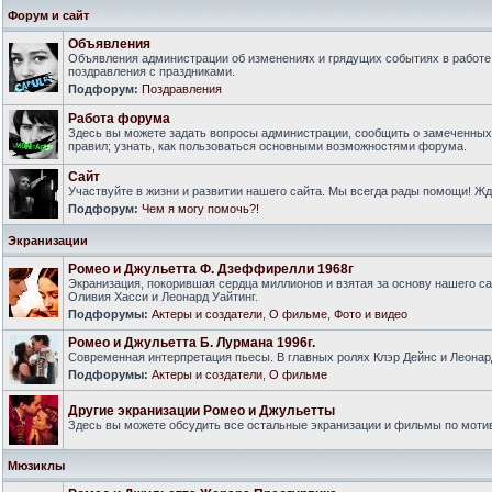
Форум и сайт
Объявления
Объявления администрации об изменениях и грядущих событиях в работе
поздравления с праздниками.
Подфорум:
Поздравления
Работа форума
Здесь вы можете задать вопросы администрации, сообщить о замеченны
правил; узнать, как пользоваться основными возможностями форума.
Сайт
Участвуйте в жизни и развитии нашего сайта. Мы всегда рады помощи! Ж
Подфорум:
Чем я могу помочь?!
Экранизации
Ромео и Джульетта Ф. Дзеффирелли 1968г
Экранизация, покорившая сердца миллионов и взятая за основу нашего са
Оливия Хасси и Леонард Уайтинг.
Подфорумы:
Актеры и создатели
,
О фильме
,
Фото и видео
Ромео и Джульетта Б. Лурмана 1996г.
Современная интерпретация пьесы. В главных ролях Клэр Дейнс и Леонар
Подфорумы:
Актеры и создатели
,
О фильме
Другие экранизации Ромео и Джульетты
Здесь вы можете обсудить все остальные экранизации и фильмы по моти
Мюзиклы