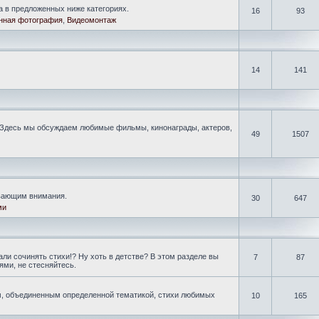
а в предложенных ниже категориях.
16
93
нная фотография
,
Видеомонтаж
14
141
Здесь мы обсуждаем любимые фильмы, кинонаграды, актеров,
49
1507
ивающим внимания.
30
647
ми
ли сочинять стихи!? Ну хоть в детстве? В этом разделе вы
7
87
ми, не стесняйтесь.
, объединенным определенной тематикой, стихи любимых
10
165