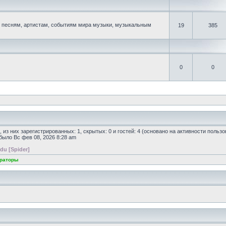
песням, артистам, событиям мира музыки, музыкальным
19
385
0
0
, из них зарегистрированных: 1, скрытых: 0 и гостей: 4 (основано на активности польз
 было Вс фев 08, 2026 8:28 am
du [Spider]
раторы