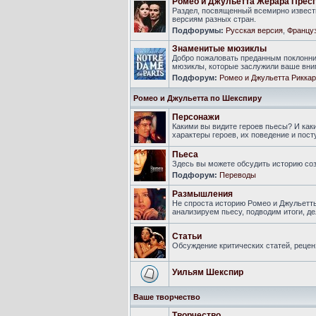
Ромео и Джульетта Жерара Прес
Раздел, посвященный всемирно известн
версиям разных стран.
Подфорумы:
Русская версия
,
Француз
Знаменитые мюзиклы
Добро пожаловать преданным поклонни
мюзиклы, которые заслужили ваше вни
Подфорум:
Ромео и Джульетта Риккар
Ромео и Джульетта по Шекспиру
Персонажи
Какими вы видите героев пьесы? И ка
характеры героев, их поведение и пост
Пьеса
Здесь вы можете обсудить историю соз
Подфорум:
Переводы
Размышления
Не спроста историю Ромео и Джульетт
анализируем пьесу, подводим итоги, 
Статьи
Обсуждение критических статей, рецен
Уильям Шекспир
Ваше творчество
Творчество