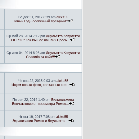
Вс дек 31, 2017 8:39 am
aleks55
Новый Год - особенный праздник!?
Ср май 28, 2014 7:12 pm
Джульетта Капулетти
ОПРОС: Как Вы нас нашли? Прось...
Ср июн 04, 2014 8:26 am
Джульетта Капулетти
Спасибо за сайт!!!
Чт янв 22, 2015 9:03 am
aleks55
Ищем новые фото, связанные с ф...
Пн сен 22, 2014 1:40 pm
Вильгельмина
Впечатление от просмотра Ромео...
Чт окт 19, 2017 7:08 pm
aleks55
Экранизация Ромео и Джульетта ...