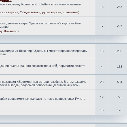
гурвика
ому мюзиклу Romeo and Juliette и его многочисленным
16
267
ская версия
,
Общие темы (другие версии, сравнение)
кам данного жанра. Здесь вы сможете обсудить любые
17
227
мание.
до Коччианте
кими видел их Шекспир? Здесь вы можете проанализировать
13
293
упки.
дания пьесы, вашего знакомства с ней, перипетии сюжета.
4
133
ы называют «Бессмертная история любви». В этом разделе
28
531
делаем выводы, задаемся вопросами, делимся мыслями.
12
56
зий и всевозможных находок по теме на просторах Рунета.
13
176