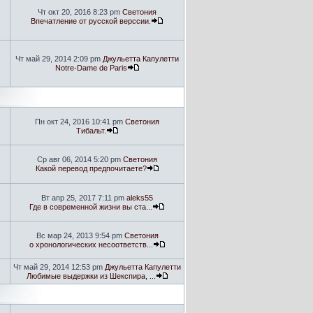
Чт окт 20, 2016 8:23 pm
Светония
Впечатление от русской верссии.
Чт май 29, 2014 2:09 pm
Джульетта Капулетти
Notre-Dame de Paris
Пн окт 24, 2016 10:41 pm
Светония
Тибальт.
Ср авг 06, 2014 5:20 pm
Светония
Какой перевод предпочитаете?
Вт апр 25, 2017 7:11 pm
aleks55
Где в современной жизни вы ста...
Вс мар 24, 2013 9:54 pm
Светония
о хронологических несоответств...
Чт май 29, 2014 12:53 pm
Джульетта Капулетти
Любимые выдержки из Шекспира, ...