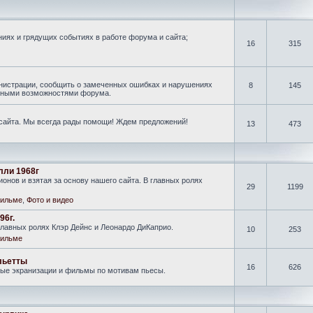
иях и грядущих событиях в работе форума и сайта;
16
315
нистрации, сообщить о замеченных ошибках и нарушениях
8
145
новными возможностями форума.
 сайта. Мы всегда рады помощи! Ждем предложений!
13
473
лли 1968г
онов и взятая за основу нашего сайта. В главных ролях
29
1199
ильме
,
Фото и видео
96г.
лавных ролях Клэр Дейнс и Леонардо ДиКаприо.
10
253
ильме
льетты
16
626
ные экранизации и фильмы по мотивам пьесы.