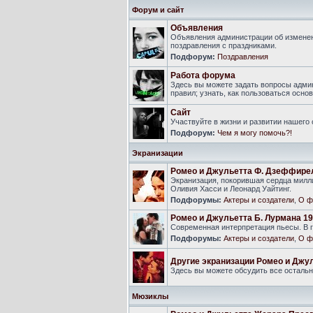
Форум и сайт
Объявления
Объявления администрации об изменен
поздравления с праздниками.
Подфорум:
Поздравления
Работа форума
Здесь вы можете задать вопросы адми
правил; узнать, как пользоваться ос
Сайт
Участвуйте в жизни и развитии нашего
Подфорум:
Чем я могу помочь?!
Экранизации
Ромео и Джульетта Ф. Дзеффире
Экранизация, покорившая сердца милли
Оливия Хасси и Леонард Уайтинг.
Подфорумы:
Актеры и создатели
,
О ф
Ромео и Джульетта Б. Лурмана 19
Современная интерпретация пьесы. В г
Подфорумы:
Актеры и создатели
,
О ф
Другие экранизации Ромео и Джу
Здесь вы можете обсудить все осталь
Мюзиклы