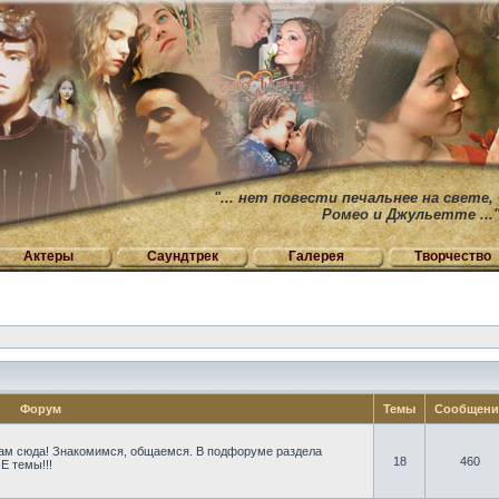
"... нет повести печальнее на свете,
Ромео и Джульетте ...
Актеры
Саундтрек
Галерея
Творчество
Форум
Темы
Сообщен
ам сюда! Знакомимся, общаемся. В подфоруме раздела
18
460
Е темы!!!