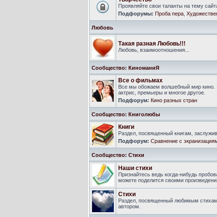
Проявляйте свои таланты на тему сайт
Подфорумы:
Проба пера
,
Художестве
Любовь
Такая разная Любовь!!!
Любовь, взаимоотношения...
Сообщество: КиноманиЯ
Все о фильмах
Все мы обожаем волшебный мир кино. 
актрис, премьеры и многое другое.
Подфорум:
Кино разных стран
Сообщество: Книголюбы
Книги
Раздел, посвященный книгам, заслуж
Подфорум:
Сравнение с экранизация
Сообщество: Стихи
Наши стихи
Признайтесь ведь когда-нибудь пробова
можете поделится своими произведения
Стихи
Раздел, посвященный любимым стихам
автором.