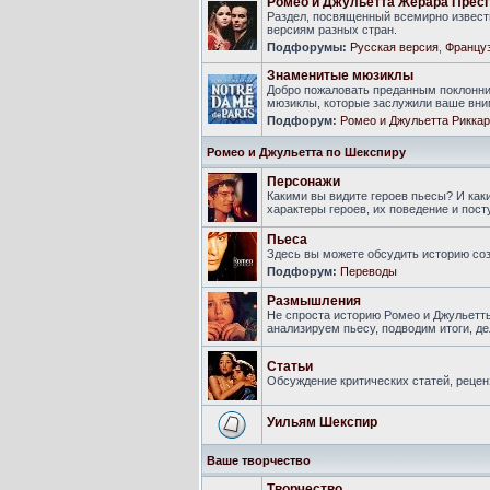
Ромео и Джульетта Жерара Прес
Раздел, посвященный всемирно известн
версиям разных стран.
Подфорумы:
Русская версия
,
Француз
Знаменитые мюзиклы
Добро пожаловать преданным поклонни
мюзиклы, которые заслужили ваше вни
Подфорум:
Ромео и Джульетта Риккар
Ромео и Джульетта по Шекспиру
Персонажи
Какими вы видите героев пьесы? И ка
характеры героев, их поведение и пост
Пьеса
Здесь вы можете обсудить историю соз
Подфорум:
Переводы
Размышления
Не спроста историю Ромео и Джульетт
анализируем пьесу, подводим итоги, 
Статьи
Обсуждение критических статей, рецен
Уильям Шекспир
Ваше творчество
Творчество