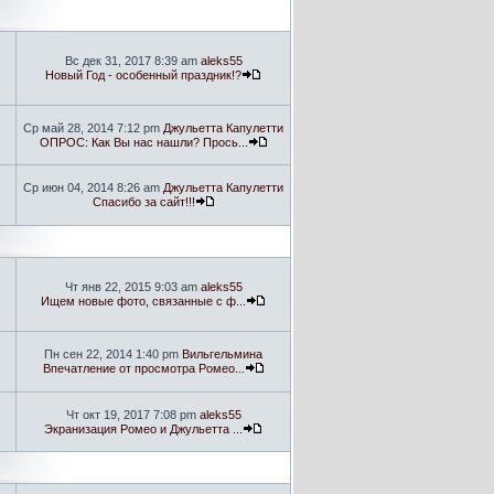
Вс дек 31, 2017 8:39 am
aleks55
Новый Год - особенный праздник!?
Ср май 28, 2014 7:12 pm
Джульетта Капулетти
ОПРОС: Как Вы нас нашли? Прось...
Ср июн 04, 2014 8:26 am
Джульетта Капулетти
Спасибо за сайт!!!
Чт янв 22, 2015 9:03 am
aleks55
Ищем новые фото, связанные с ф...
Пн сен 22, 2014 1:40 pm
Вильгельмина
Впечатление от просмотра Ромео...
Чт окт 19, 2017 7:08 pm
aleks55
Экранизация Ромео и Джульетта ...