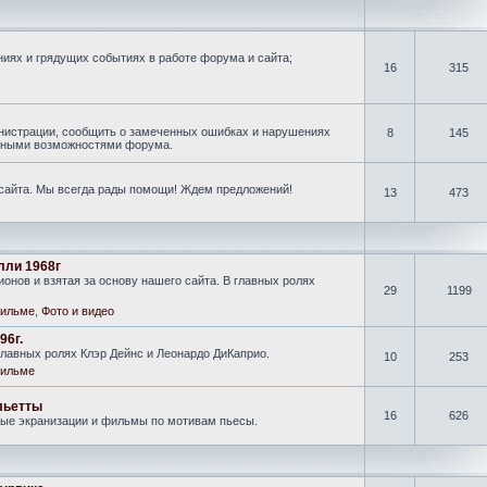
иях и грядущих событиях в работе форума и сайта;
16
315
нистрации, сообщить о замеченных ошибках и нарушениях
8
145
новными возможностями форума.
 сайта. Мы всегда рады помощи! Ждем предложений!
13
473
лли 1968г
онов и взятая за основу нашего сайта. В главных ролях
29
1199
ильме
,
Фото и видео
96г.
лавных ролях Клэр Дейнс и Леонардо ДиКаприо.
10
253
ильме
льетты
16
626
ные экранизации и фильмы по мотивам пьесы.