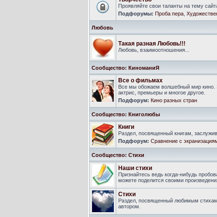
Проявляйте свои таланты на тему сайт
Подфорумы:
Проба пера
,
Художестве
Любовь
Такая разная Любовь!!!
Любовь, взаимоотношения...
Сообщество: КиноманиЯ
Все о фильмах
Все мы обожаем волшебный мир кино. 
актрис, премьеры и многое другое.
Подфорум:
Кино разных стран
Сообщество: Книголюбы
Книги
Раздел, посвященный книгам, заслуж
Подфорум:
Сравнение с экранизация
Сообщество: Стихи
Наши стихи
Признайтесь ведь когда-нибудь пробова
можете поделится своими произведения
Стихи
Раздел, посвященный любимым стихам
автором.