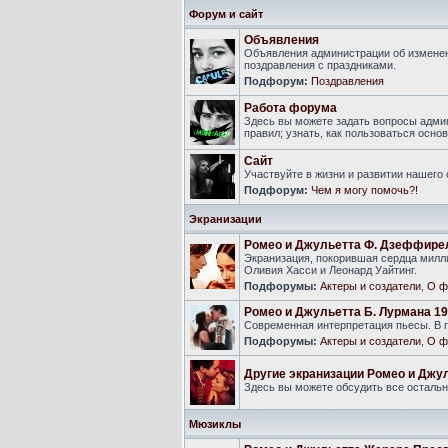
Форум и сайт
Объявления
Объявления администрации об изменен
поздравления с праздниками.
Подфорум:
Поздравления
Работа форума
Здесь вы можете задать вопросы адми
правил; узнать, как пользоваться ос
Сайт
Участвуйте в жизни и развитии нашего
Подфорум:
Чем я могу помочь?!
Экранизации
Ромео и Джульетта Ф. Дзеффире
Экранизация, покорившая сердца милли
Оливия Хасси и Леонард Уайтинг.
Подфорумы:
Актеры и создатели
,
О ф
Ромео и Джульетта Б. Лурмана 19
Современная интерпретация пьесы. В г
Подфорумы:
Актеры и создатели
,
О ф
Другие экранизации Ромео и Джу
Здесь вы можете обсудить все осталь
Мюзиклы