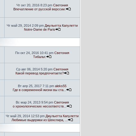
Чт окт 20, 2016 8:23 pm
Светония
Впечатление от русской верссии.
Чт май 29, 2014 2:09 pm
Джульетта Капулетти
Notre-Dame de Paris
Пн окт 24, 2016 10:41 pm
Светония
Тибальт.
Ср авг 06, 2014 5:20 pm
Светония
Какой перевод предпочитаете?
Вт апр 25, 2017 7:11 pm
aleks55
Где в современной жизни вы ста...
Вс мар 24, 2013 9:54 pm
Светония
о хронологических несоответств...
Чт май 29, 2014 12:53 pm
Джульетта Капулетти
Любимые выдержки из Шекспира, ...