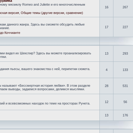
гурвика
ому мюзиклу Romeo and Juliette и его многочисленным
16
267
ская версия
,
Общие темы (другие версии, сравнение)
кам данного жанра. Здесь вы сможете обсудить любые
17
227
мание.
до Коччианте
кими видел их Шекспир? Здесь вы можете проанализировать
13
293
упки.
дания пьесы, вашего знакомства с ней, перипетии сюжета.
4
133
ы называют «Бессмертная история любви». В этом разделе
28
531
делаем выводы, задаемся вопросами, делимся мыслями.
12
56
зий и всевозможных находок по теме на просторах Рунета.
13
176