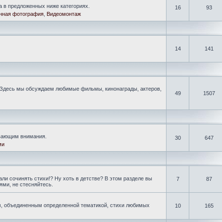
а в предложенных ниже категориях.
16
93
нная фотография
,
Видеомонтаж
14
141
Здесь мы обсуждаем любимые фильмы, кинонаграды, актеров,
49
1507
ивающим внимания.
30
647
ми
ли сочинять стихи!? Ну хоть в детстве? В этом разделе вы
7
87
ми, не стесняйтесь.
, объединенным определенной тематикой, стихи любимых
10
165