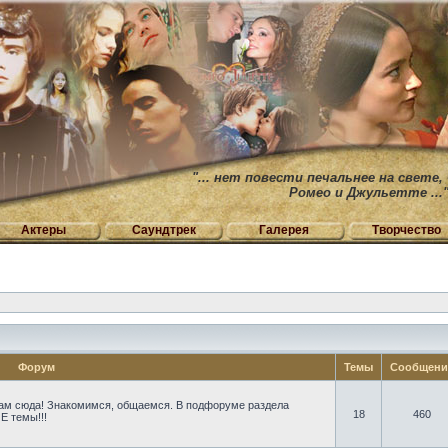
"... нет повести печальнее на свете,
Ромео и Джульетте ...
Актеры
Саундтрек
Галерея
Творчество
Форум
Темы
Сообщен
ам сюда! Знакомимся, общаемся. В подфоруме раздела
18
460
Е темы!!!