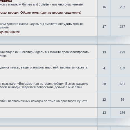
гурвика
ому мюзиклу Romeo and Juliette и его многочисленным
16
267
ская версия
,
Общие темы (другие версии, сравнение)
кам данного жанра. Здесь вы сможете обсудить любые
17
227
мание.
до Коччианте
кими видел их Шекспир? Здесь вы можете проанализировать
13
293
упки.
дания пьесы, вашего знакомства с ней, перипетии сюжета.
4
133
ы называют «Бессмертная история любви». В этом разделе
28
531
делаем выводы, задаемся вопросами, делимся мыслями.
12
56
зий и всевозможных находок по теме на просторах Рунета.
13
176