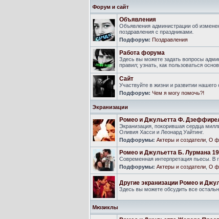
Форум и сайт
Объявления
Объявления администрации об изменен
поздравления с праздниками.
Подфорум:
Поздравления
Работа форума
Здесь вы можете задать вопросы адми
правил; узнать, как пользоваться ос
Сайт
Участвуйте в жизни и развитии нашего
Подфорум:
Чем я могу помочь?!
Экранизации
Ромео и Джульетта Ф. Дзеффире
Экранизация, покорившая сердца милли
Оливия Хасси и Леонард Уайтинг.
Подфорумы:
Актеры и создатели
,
О ф
Ромео и Джульетта Б. Лурмана 19
Современная интерпретация пьесы. В г
Подфорумы:
Актеры и создатели
,
О ф
Другие экранизации Ромео и Джу
Здесь вы можете обсудить все осталь
Мюзиклы