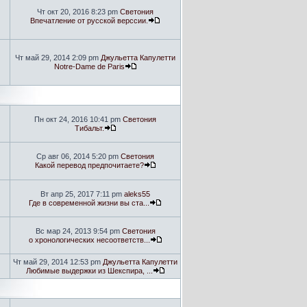
Чт окт 20, 2016 8:23 pm
Светония
Впечатление от русской верссии.
Чт май 29, 2014 2:09 pm
Джульетта Капулетти
Notre-Dame de Paris
Пн окт 24, 2016 10:41 pm
Светония
Тибальт.
Ср авг 06, 2014 5:20 pm
Светония
Какой перевод предпочитаете?
Вт апр 25, 2017 7:11 pm
aleks55
Где в современной жизни вы ста...
Вс мар 24, 2013 9:54 pm
Светония
о хронологических несоответств...
Чт май 29, 2014 12:53 pm
Джульетта Капулетти
Любимые выдержки из Шекспира, ...