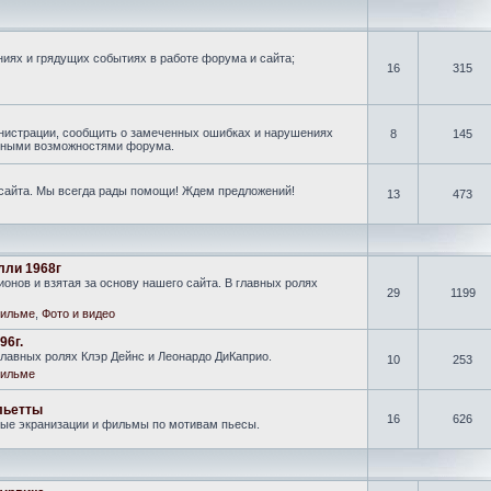
иях и грядущих событиях в работе форума и сайта;
16
315
нистрации, сообщить о замеченных ошибках и нарушениях
8
145
новными возможностями форума.
 сайта. Мы всегда рады помощи! Ждем предложений!
13
473
лли 1968г
онов и взятая за основу нашего сайта. В главных ролях
29
1199
ильме
,
Фото и видео
96г.
лавных ролях Клэр Дейнс и Леонардо ДиКаприо.
10
253
ильме
льетты
16
626
ные экранизации и фильмы по мотивам пьесы.