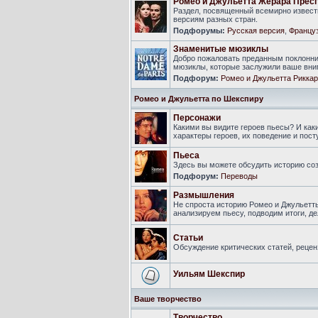
Ромео и Джульетта Жерара Прес
Раздел, посвященный всемирно известн
версиям разных стран.
Подфорумы:
Русская версия
,
Француз
Знаменитые мюзиклы
Добро пожаловать преданным поклонни
мюзиклы, которые заслужили ваше вни
Подфорум:
Ромео и Джульетта Риккар
Ромео и Джульетта по Шекспиру
Персонажи
Какими вы видите героев пьесы? И ка
характеры героев, их поведение и пост
Пьеса
Здесь вы можете обсудить историю соз
Подфорум:
Переводы
Размышления
Не спроста историю Ромео и Джульетт
анализируем пьесу, подводим итоги, 
Статьи
Обсуждение критических статей, рецен
Уильям Шекспир
Ваше творчество
Творчество