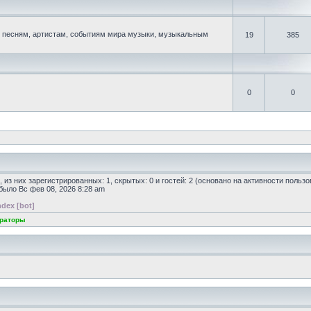
песням, артистам, событиям мира музыки, музыкальным
19
385
0
0
, из них зарегистрированных: 1, скрытых: 0 и гостей: 2 (основано на активности польз
 было Вс фев 08, 2026 8:28 am
dex [bot]
раторы