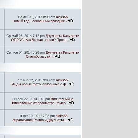
Вс дек 31, 2017 8:39 am
aleks55
Новый Год - особенный праздник!?
Ср май 28, 2014 7:12 pm
Джульетта Капулетти
ОПРОС: Как Вы нас нашли? Прось...
Ср июн 04, 2014 8:26 am
Джульетта Капулетти
Спасибо за сайт!!!
Чт янв 22, 2015 9:03 am
aleks55
Ищем новые фото, связанные с ф...
Пн сен 22, 2014 1:40 pm
Вильгельмина
Впечатление от просмотра Ромео...
Чт окт 19, 2017 7:08 pm
aleks55
Экранизация Ромео и Джульетта ...