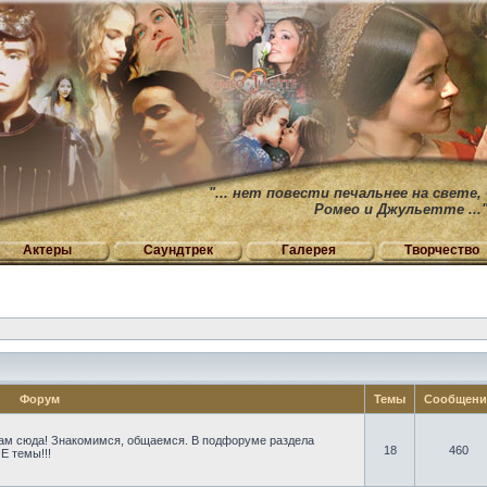
"... нет повести печальнее на свете,
Ромео и Джульетте ...
Актеры
Саундтрек
Галерея
Творчество
Форум
Темы
Сообщен
ам сюда! Знакомимся, общаемся. В подфоруме раздела
18
460
Е темы!!!