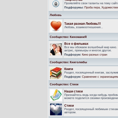
Проявляйте свои таланты на тему сайт
Подфорумы:
Проба пера
,
Художестве
Любовь
Такая разная Любовь!!!
Любовь, взаимоотношения...
Сообщество: КиноманиЯ
Все о фильмах
Все мы обожаем волшебный мир кино. 
актрис, премьеры и многое другое.
Подфорум:
Кино разных стран
Сообщество: Книголюбы
Книги
Раздел, посвященный книгам, заслуж
Подфорум:
Сравнение с экранизация
Сообщество: Стихи
Наши стихи
Признайтесь ведь когда-нибудь пробова
можете поделится своими произведения
Стихи
Раздел, посвященный любимым стихам
автором.