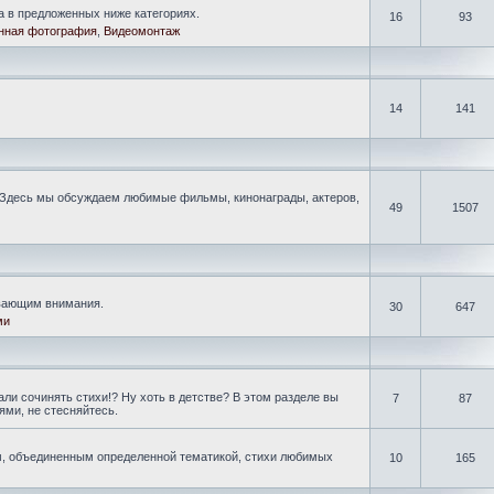
а в предложенных ниже категориях.
16
93
нная фотография
,
Видеомонтаж
14
141
Здесь мы обсуждаем любимые фильмы, кинонаграды, актеров,
49
1507
ивающим внимания.
30
647
ми
ли сочинять стихи!? Ну хоть в детстве? В этом разделе вы
7
87
ми, не стесняйтесь.
, объединенным определенной тематикой, стихи любимых
10
165