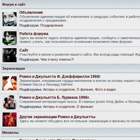
Форум и сайт
Объявления
Объявления администрации об изменениях и грядущих событиях в работе
поздравления с праздниками.
Подфорум:
Поздравления
Работа форума
Здесь вы можете задать вопросы администрации, сообщить о замеченны
правил; узнать, как пользоваться основными возможностями форума.
Сайт
Участвуйте в жизни и развитии нашего сайта. Мы всегда рады помощи! Ж
Подфорум:
Чем я могу помочь?!
Экранизации
Ромео и Джульетта Ф. Дзеффирелли 1968г
Экранизация, покорившая сердца миллионов и взятая за основу нашего са
Оливия Хасси и Леонард Уайтинг.
Подфорумы:
Актеры и создатели
,
О фильме
,
Фото и видео
Ромео и Джульетта Б. Лурмана 1996г.
Современная интерпретация пьесы. В главных ролях Клэр Дейнс и Леонар
Подфорумы:
Актеры и создатели
,
О фильме
Другие экранизации Ромео и Джульетты
Здесь вы можете обсудить все остальные экранизации и фильмы по моти
Мюзиклы