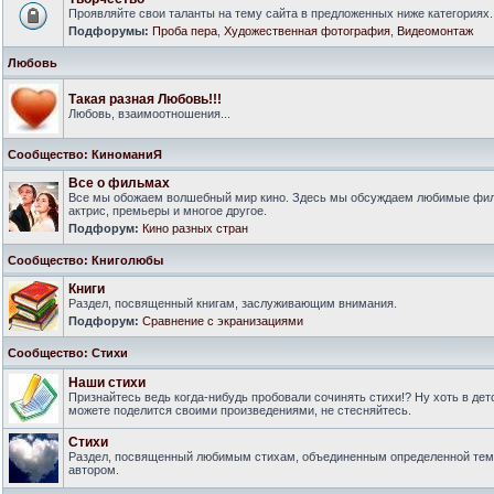
Проявляйте свои таланты на тему сайта в предложенных ниже категориях.
Подфорумы:
Проба пера
,
Художественная фотография
,
Видеомонтаж
Любовь
Такая разная Любовь!!!
Любовь, взаимоотношения...
Сообщество: КиноманиЯ
Все о фильмах
Все мы обожаем волшебный мир кино. Здесь мы обсуждаем любимые филь
актрис, премьеры и многое другое.
Подфорум:
Кино разных стран
Сообщество: Книголюбы
Книги
Раздел, посвященный книгам, заслуживающим внимания.
Подфорум:
Сравнение с экранизациями
Сообщество: Стихи
Наши стихи
Признайтесь ведь когда-нибудь пробовали сочинять стихи!? Ну хоть в дет
можете поделится своими произведениями, не стесняйтесь.
Стихи
Раздел, посвященный любимым стихам, объединенным определенной тем
автором.