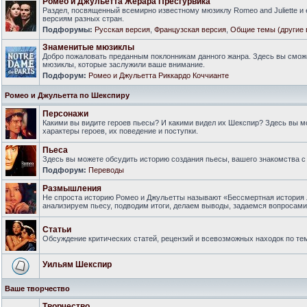
Ромео и Джульетта Жерара Пресгурвика
Раздел, посвященный всемирно известному мюзиклу Romeo and Juliette и
версиям разных стран.
Подфорумы:
Русская версия
,
Французская версия
,
Общие темы (другие 
Знаменитые мюзиклы
Добро пожаловать преданным поклонникам данного жанра. Здесь вы смож
мюзиклы, которые заслужили ваше внимание.
Подфорум:
Ромео и Джульетта Риккардо Коччианте
Ромео и Джульетта по Шекспиру
Персонажи
Какими вы видите героев пьесы? И какими видел их Шекспир? Здесь вы 
характеры героев, их поведение и поступки.
Пьеса
Здесь вы можете обсудить историю создания пьесы, вашего знакомства с 
Подфорум:
Переводы
Размышления
Не спроста историю Ромео и Джульетты называют «Бессмертная история 
анализируем пьесу, подводим итоги, делаем выводы, задаемся вопросам
Статьи
Обсуждение критических статей, рецензий и всевозможных находок по тем
Уильям Шекспир
Ваше творчество
Творчество