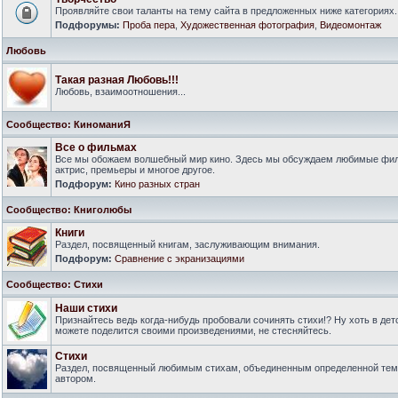
Проявляйте свои таланты на тему сайта в предложенных ниже категориях.
Подфорумы:
Проба пера
,
Художественная фотография
,
Видеомонтаж
Любовь
Такая разная Любовь!!!
Любовь, взаимоотношения...
Сообщество: КиноманиЯ
Все о фильмах
Все мы обожаем волшебный мир кино. Здесь мы обсуждаем любимые филь
актрис, премьеры и многое другое.
Подфорум:
Кино разных стран
Сообщество: Книголюбы
Книги
Раздел, посвященный книгам, заслуживающим внимания.
Подфорум:
Сравнение с экранизациями
Сообщество: Стихи
Наши стихи
Признайтесь ведь когда-нибудь пробовали сочинять стихи!? Ну хоть в дет
можете поделится своими произведениями, не стесняйтесь.
Стихи
Раздел, посвященный любимым стихам, объединенным определенной тем
автором.