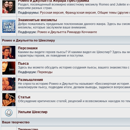
Ромео и Джульетта Жерара Пресгурвика
Раздел, посвященный всемирно известному мюзиклу Romeo and Juliette и
версиям разных стран.
Подфорумы:
Русская версия
,
Французская версия
,
Общие темы (другие 
Знаменитые мюзиклы
Добро пожаловать преданным поклонникам данного жанра. Здесь вы смож
мюзиклы, которые заслужили ваше внимание.
Подфорум:
Ромео и Джульетта Риккардо Коччианте
Ромео и Джульетта по Шекспиру
Персонажи
Какими вы видите героев пьесы? И какими видел их Шекспир? Здесь вы 
характеры героев, их поведение и поступки.
Пьеса
Здесь вы можете обсудить историю создания пьесы, вашего знакомства с 
Подфорум:
Переводы
Размышления
Не спроста историю Ромео и Джульетты называют «Бессмертная история 
анализируем пьесу, подводим итоги, делаем выводы, задаемся вопросам
Статьи
Обсуждение критических статей, рецензий и всевозможных находок по тем
Уильям Шекспир
Ваше творчество
Творчество