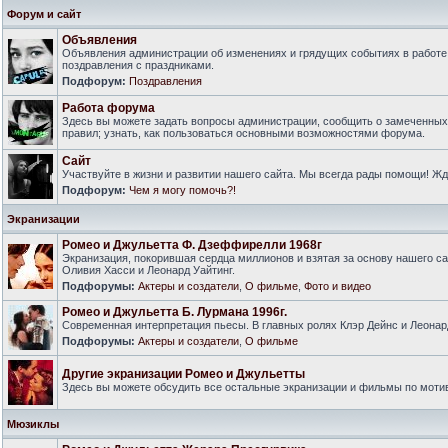
Форум и сайт
Объявления
Объявления администрации об изменениях и грядущих событиях в работе
поздравления с праздниками.
Подфорум:
Поздравления
Работа форума
Здесь вы можете задать вопросы администрации, сообщить о замеченны
правил; узнать, как пользоваться основными возможностями форума.
Сайт
Участвуйте в жизни и развитии нашего сайта. Мы всегда рады помощи! Ж
Подфорум:
Чем я могу помочь?!
Экранизации
Ромео и Джульетта Ф. Дзеффирелли 1968г
Экранизация, покорившая сердца миллионов и взятая за основу нашего са
Оливия Хасси и Леонард Уайтинг.
Подфорумы:
Актеры и создатели
,
О фильме
,
Фото и видео
Ромео и Джульетта Б. Лурмана 1996г.
Современная интерпретация пьесы. В главных ролях Клэр Дейнс и Леонар
Подфорумы:
Актеры и создатели
,
О фильме
Другие экранизации Ромео и Джульетты
Здесь вы можете обсудить все остальные экранизации и фильмы по моти
Мюзиклы