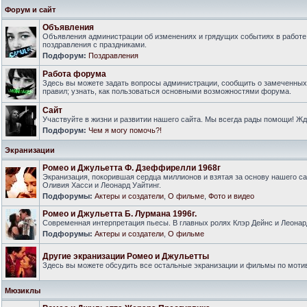
Форум и сайт
Объявления
Объявления администрации об изменениях и грядущих событиях в работе
поздравления с праздниками.
Подфорум:
Поздравления
Работа форума
Здесь вы можете задать вопросы администрации, сообщить о замеченны
правил; узнать, как пользоваться основными возможностями форума.
Сайт
Участвуйте в жизни и развитии нашего сайта. Мы всегда рады помощи! Ж
Подфорум:
Чем я могу помочь?!
Экранизации
Ромео и Джульетта Ф. Дзеффирелли 1968г
Экранизация, покорившая сердца миллионов и взятая за основу нашего са
Оливия Хасси и Леонард Уайтинг.
Подфорумы:
Актеры и создатели
,
О фильме
,
Фото и видео
Ромео и Джульетта Б. Лурмана 1996г.
Современная интерпретация пьесы. В главных ролях Клэр Дейнс и Леонар
Подфорумы:
Актеры и создатели
,
О фильме
Другие экранизации Ромео и Джульетты
Здесь вы можете обсудить все остальные экранизации и фильмы по моти
Мюзиклы