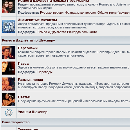
Ромео и Джульетта Жерара Пресгурвика
Раздел, посвященный всемирно известному мюзиклу Romeo and Juliette и
версиям разных стран.
Подфорумы:
Русская версия
,
Французская версия
,
Общие темы (другие 
Знаменитые мюзиклы
Добро пожаловать преданным поклонникам данного жанра. Здесь вы смож
мюзиклы, которые заслужили ваше внимание.
Подфорум:
Ромео и Джульетта Риккардо Коччианте
Ромео и Джульетта по Шекспиру
Персонажи
Какими вы видите героев пьесы? И какими видел их Шекспир? Здесь вы 
характеры героев, их поведение и поступки.
Пьеса
Здесь вы можете обсудить историю создания пьесы, вашего знакомства с 
Подфорум:
Переводы
Размышления
Не спроста историю Ромео и Джульетты называют «Бессмертная история 
анализируем пьесу, подводим итоги, делаем выводы, задаемся вопросам
Статьи
Обсуждение критических статей, рецензий и всевозможных находок по тем
Уильям Шекспир
Ваше творчество
Творчество