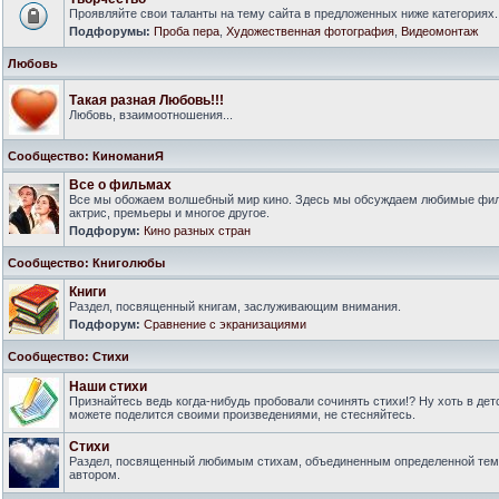
Проявляйте свои таланты на тему сайта в предложенных ниже категориях.
Подфорумы:
Проба пера
,
Художественная фотография
,
Видеомонтаж
Любовь
Такая разная Любовь!!!
Любовь, взаимоотношения...
Сообщество: КиноманиЯ
Все о фильмах
Все мы обожаем волшебный мир кино. Здесь мы обсуждаем любимые филь
актрис, премьеры и многое другое.
Подфорум:
Кино разных стран
Сообщество: Книголюбы
Книги
Раздел, посвященный книгам, заслуживающим внимания.
Подфорум:
Сравнение с экранизациями
Сообщество: Стихи
Наши стихи
Признайтесь ведь когда-нибудь пробовали сочинять стихи!? Ну хоть в дет
можете поделится своими произведениями, не стесняйтесь.
Стихи
Раздел, посвященный любимым стихам, объединенным определенной тем
автором.