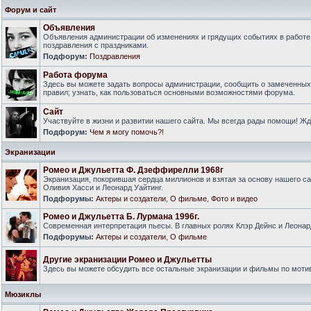
Форум и сайт
Объявления
Объявления администрации об изменениях и грядущих событиях в работе
поздравления с праздниками.
Подфорум:
Поздравления
Работа форума
Здесь вы можете задать вопросы администрации, сообщить о замеченны
правил; узнать, как пользоваться основными возможностями форума.
Сайт
Участвуйте в жизни и развитии нашего сайта. Мы всегда рады помощи! Ж
Подфорум:
Чем я могу помочь?!
Экранизации
Ромео и Джульетта Ф. Дзеффирелли 1968г
Экранизация, покорившая сердца миллионов и взятая за основу нашего са
Оливия Хасси и Леонард Уайтинг.
Подфорумы:
Актеры и создатели
,
О фильме
,
Фото и видео
Ромео и Джульетта Б. Лурмана 1996г.
Современная интерпретация пьесы. В главных ролях Клэр Дейнс и Леонар
Подфорумы:
Актеры и создатели
,
О фильме
Другие экранизации Ромео и Джульетты
Здесь вы можете обсудить все остальные экранизации и фильмы по моти
Мюзиклы