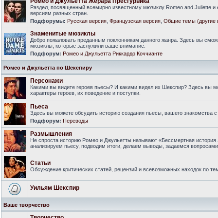
Ромео и Джульетта Жерара Пресгурвика
Раздел, посвященный всемирно известному мюзиклу Romeo and Juliette и
версиям разных стран.
Подфорумы:
Русская версия
,
Французская версия
,
Общие темы (другие 
Знаменитые мюзиклы
Добро пожаловать преданным поклонникам данного жанра. Здесь вы смож
мюзиклы, которые заслужили ваше внимание.
Подфорум:
Ромео и Джульетта Риккардо Коччианте
Ромео и Джульетта по Шекспиру
Персонажи
Какими вы видите героев пьесы? И какими видел их Шекспир? Здесь вы 
характеры героев, их поведение и поступки.
Пьеса
Здесь вы можете обсудить историю создания пьесы, вашего знакомства с 
Подфорум:
Переводы
Размышления
Не спроста историю Ромео и Джульетты называют «Бессмертная история 
анализируем пьесу, подводим итоги, делаем выводы, задаемся вопросам
Статьи
Обсуждение критических статей, рецензий и всевозможных находок по тем
Уильям Шекспир
Ваше творчество
Творчество