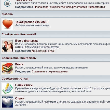
Проявляйте свои таланты на тему сайта в предложенных ниже категориях.
Подфорумы:
Проба пера
,
Художественная фотография
,
Видеомонтаж
Любовь
Такая разная Любовь!!!
Любовь, взаимоотношения...
Сообщество: КиноманиЯ
Все о фильмах
Все мы обожаем волшебный мир кино. Здесь мы обсуждаем любимые филь
актрис, премьеры и многое другое.
Подфорум:
Кино разных стран
Сообщество: Книголюбы
Книги
Раздел, посвященный книгам, заслуживающим внимания.
Подфорум:
Сравнение с экранизациями
Сообщество: Стихи
Наши стихи
Признайтесь ведь когда-нибудь пробовали сочинять стихи!? Ну хоть в дет
можете поделится своими произведениями, не стесняйтесь.
Стихи
Раздел, посвященный любимым стихам, объединенным определенной тем
автором.