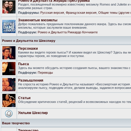
Ромео и Джульетта Жерара Пресгурвика
Раздел, посвященный всемирно известному мюзиклу Romeo and Juliette и
версиям разных стран.
Подфорумы:
Русская версия
,
Французская версия
,
Общие темы (другие 
Знаменитые мюзиклы
Добро пожаловать преданным поклонникам данного жанра. Здесь вы смож
мюзиклы, которые заслужили ваше внимание.
Подфорум:
Ромео и Джульетта Риккардо Коччианте
Ромео и Джульетта по Шекспиру
Персонажи
Какими вы видите героев пьесы? И какими видел их Шекспир? Здесь вы 
характеры героев, их поведение и поступки.
Пьеса
Здесь вы можете обсудить историю создания пьесы, вашего знакомства с 
Подфорум:
Переводы
Размышления
Не спроста историю Ромео и Джульетты называют «Бессмертная история 
анализируем пьесу, подводим итоги, делаем выводы, задаемся вопросам
Статьи
Обсуждение критических статей, рецензий и всевозможных находок по тем
Уильям Шекспир
Ваше творчество
Творчество