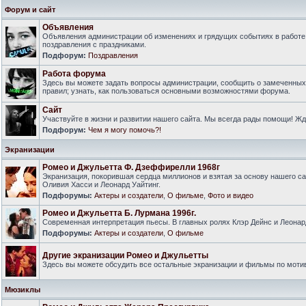
Форум и сайт
Объявления
Объявления администрации об изменениях и грядущих событиях в работе
поздравления с праздниками.
Подфорум:
Поздравления
Работа форума
Здесь вы можете задать вопросы администрации, сообщить о замеченны
правил; узнать, как пользоваться основными возможностями форума.
Сайт
Участвуйте в жизни и развитии нашего сайта. Мы всегда рады помощи! Ж
Подфорум:
Чем я могу помочь?!
Экранизации
Ромео и Джульетта Ф. Дзеффирелли 1968г
Экранизация, покорившая сердца миллионов и взятая за основу нашего са
Оливия Хасси и Леонард Уайтинг.
Подфорумы:
Актеры и создатели
,
О фильме
,
Фото и видео
Ромео и Джульетта Б. Лурмана 1996г.
Современная интерпретация пьесы. В главных ролях Клэр Дейнс и Леонар
Подфорумы:
Актеры и создатели
,
О фильме
Другие экранизации Ромео и Джульетты
Здесь вы можете обсудить все остальные экранизации и фильмы по моти
Мюзиклы