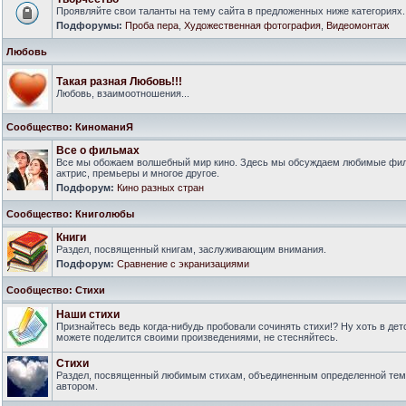
Проявляйте свои таланты на тему сайта в предложенных ниже категориях.
Подфорумы:
Проба пера
,
Художественная фотография
,
Видеомонтаж
Любовь
Такая разная Любовь!!!
Любовь, взаимоотношения...
Сообщество: КиноманиЯ
Все о фильмах
Все мы обожаем волшебный мир кино. Здесь мы обсуждаем любимые филь
актрис, премьеры и многое другое.
Подфорум:
Кино разных стран
Сообщество: Книголюбы
Книги
Раздел, посвященный книгам, заслуживающим внимания.
Подфорум:
Сравнение с экранизациями
Сообщество: Стихи
Наши стихи
Признайтесь ведь когда-нибудь пробовали сочинять стихи!? Ну хоть в дет
можете поделится своими произведениями, не стесняйтесь.
Стихи
Раздел, посвященный любимым стихам, объединенным определенной тем
автором.