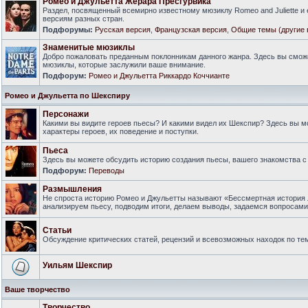
Ромео и Джульетта Жерара Пресгурвика
Раздел, посвященный всемирно известному мюзиклу Romeo and Juliette и
версиям разных стран.
Подфорумы:
Русская версия
,
Французская версия
,
Общие темы (другие 
Знаменитые мюзиклы
Добро пожаловать преданным поклонникам данного жанра. Здесь вы смож
мюзиклы, которые заслужили ваше внимание.
Подфорум:
Ромео и Джульетта Риккардо Коччианте
Ромео и Джульетта по Шекспиру
Персонажи
Какими вы видите героев пьесы? И какими видел их Шекспир? Здесь вы 
характеры героев, их поведение и поступки.
Пьеса
Здесь вы можете обсудить историю создания пьесы, вашего знакомства с 
Подфорум:
Переводы
Размышления
Не спроста историю Ромео и Джульетты называют «Бессмертная история 
анализируем пьесу, подводим итоги, делаем выводы, задаемся вопросам
Статьи
Обсуждение критических статей, рецензий и всевозможных находок по тем
Уильям Шекспир
Ваше творчество
Творчество