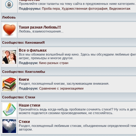
Проявляйте свои таланты на тему сайта в предложенных ниже категориях.
Подфорумы:
Проба пера
,
Художественная фотография
,
Видеомонтаж
Любовь
Такая разная Любовь!!!
Любовь, взаимоотношения...
Сообщество: КиноманиЯ
Все о фильмах
Все мы обожаем волшебный мир кино. Здесь мы обсуждаем любимые филь
актрис, премьеры и многое другое.
Подфорум:
Кино разных стран
Сообщество: Книголюбы
Книги
Раздел, посвященный книгам, заслуживающим внимания.
Подфорум:
Сравнение с экранизациями
Сообщество: Стихи
Наши стихи
Признайтесь ведь когда-нибудь пробовали сочинять стихи!? Ну хоть в дет
можете поделится своими произведениями, не стесняйтесь.
Стихи
Раздел, посвященный любимым стихам, объединенным определенной тем
автором.