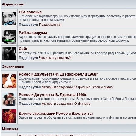
Форум и сайт
Объявления
Объявления администрации об изменениях и грядущих событиях в работе
поздравления с праздниками.
Подфорум:
Поздравления
Работа форума
Здесь вы можете задать вопросы администрации, сообщить о замеченны
правил; узнать, как пользоваться основными возможностями форума.
Сайт
Участвуйте в жизни и развитии нашего сайта. Мы всегда рады помощи! Ж
Подфорум:
Чем я могу помочь?!
Экранизации
Ромео и Джульетта Ф. Дзеффирелли 1968г
Экранизация, покорившая сердца миллионов и взятая за основу нашего са
Оливия Хасси и Леонард Уайтинг.
Подфорумы:
Актеры и создатели
,
О фильме
,
Фото и видео
Ромео и Джульетта Б. Лурмана 1996г.
Современная интерпретация пьесы. В главных ролях Клэр Дейнс и Леонар
Подфорумы:
Актеры и создатели
,
О фильме
Другие экранизации Ромео и Джульетты
Здесь вы можете обсудить все остальные экранизации и фильмы по моти
Мюзиклы