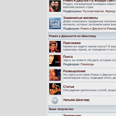
Ромео и Джульетта Жерара Прес
Раздел, посвященный всемирно известн
версиям разных стран.
Подфорумы:
Русская версия
,
Француз
Знаменитые мюзиклы
Добро пожаловать преданным поклонни
мюзиклы, которые заслужили ваше вни
Подфорум:
Ромео и Джульетта Риккар
Ромео и Джульетта по Шекспиру
Персонажи
Какими вы видите героев пьесы? И ка
характеры героев, их поведение и пост
Пьеса
Здесь вы можете обсудить историю соз
Подфорум:
Переводы
Размышления
Не спроста историю Ромео и Джульетт
анализируем пьесу, подводим итоги, 
Статьи
Обсуждение критических статей, рецен
Уильям Шекспир
Ваше творчество
Творчество