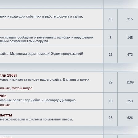
иях и грядущих событиях в работе форума и сайта;
16
315
нистрации, сообщить о замеченных ошибках и нарушениях
8
145
новными возможностями форума.
 сайта. Мы всегда рады помощи! Ждем предложений!
13
473
лли 1968г
онов и взятая за основу нашего сайта. В главных ролях
29
1199
ильме
,
Фото и видео
96г.
лавных ролях Клэр Дейнс и Леонардо ДиКаприо.
10
253
ильме
льетты
16
626
ные экранизации и фильмы по мотивам пьесы.