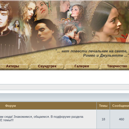
"... нет повести печальнее на свете,
Ромео и Джульетте ...
Актеры
Саундтрек
Галерея
Творчество
Форум
Темы
Сообщен
ам сюда! Знакомимся, общаемся. В подфоруме раздела
18
460
Е темы!!!