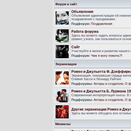
Форум и сайт
Объявления
Объявления администрации об изменен
поздравления с праздниками.
Подфорум:
Поздравления
Работа форума
Здесь вы можете задать вопросы адми
правил; узнать, как пользоваться ос
Сайт
Участвуйте в жизни и развитии нашего
Подфорум:
Чем я могу помочь?!
Экранизации
Ромео и Джульетта Ф. Дзеффире
Экранизация, покорившая сердца милли
Оливия Хасси и Леонард Уайтинг.
Подфорумы:
Актеры и создатели
,
О ф
Ромео и Джульетта Б. Лурмана 19
Современная интерпретация пьесы. В г
Подфорумы:
Актеры и создатели
,
О ф
Другие экранизации Ромео и Джу
Здесь вы можете обсудить все осталь
Мюзиклы