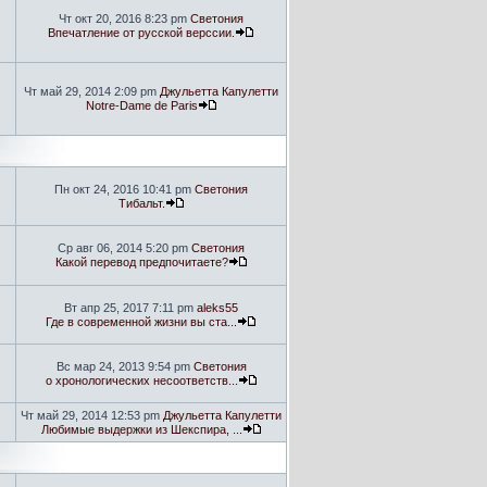
Чт окт 20, 2016 8:23 pm
Светония
Впечатление от русской верссии.
Чт май 29, 2014 2:09 pm
Джульетта Капулетти
Notre-Dame de Paris
Пн окт 24, 2016 10:41 pm
Светония
Тибальт.
Ср авг 06, 2014 5:20 pm
Светония
Какой перевод предпочитаете?
Вт апр 25, 2017 7:11 pm
aleks55
Где в современной жизни вы ста...
Вс мар 24, 2013 9:54 pm
Светония
о хронологических несоответств...
Чт май 29, 2014 12:53 pm
Джульетта Капулетти
Любимые выдержки из Шекспира, ...