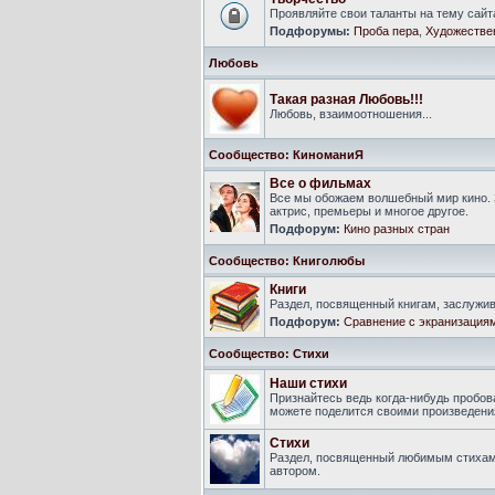
Проявляйте свои таланты на тему сайт
Подфорумы:
Проба пера
,
Художестве
Любовь
Такая разная Любовь!!!
Любовь, взаимоотношения...
Сообщество: КиноманиЯ
Все о фильмах
Все мы обожаем волшебный мир кино. 
актрис, премьеры и многое другое.
Подфорум:
Кино разных стран
Сообщество: Книголюбы
Книги
Раздел, посвященный книгам, заслуж
Подфорум:
Сравнение с экранизация
Сообщество: Стихи
Наши стихи
Признайтесь ведь когда-нибудь пробова
можете поделится своими произведения
Стихи
Раздел, посвященный любимым стихам
автором.