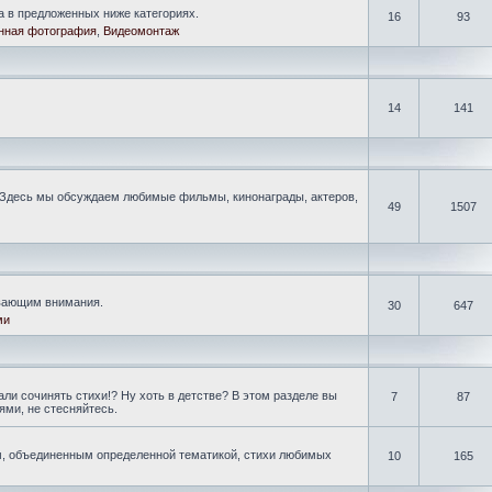
а в предложенных ниже категориях.
16
93
нная фотография
,
Видеомонтаж
14
141
Здесь мы обсуждаем любимые фильмы, кинонаграды, актеров,
49
1507
ивающим внимания.
30
647
ми
ли сочинять стихи!? Ну хоть в детстве? В этом разделе вы
7
87
ми, не стесняйтесь.
, объединенным определенной тематикой, стихи любимых
10
165