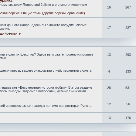
гурвика
ому мюзиклу Romeo and Juliette и его многочисленным
16
267
ская версия
,
Общие темы (другие версии, сравнение)
кам данного жанра. Здесь вы сможете обсудить любые
17
227
мание.
до Коччианте
кими видел их Шекспир? Здесь вы можете проанализировать
13
293
упки.
дания пьесы, вашего знакомства с ней, перипетии сюжета.
4
133
ы называют «Бессмертная история любви». В этом разделе
28
531
делаем выводы, задаемся вопросами, делимся мыслями.
12
56
зий и всевозможных находок по теме на просторах Рунета.
13
176