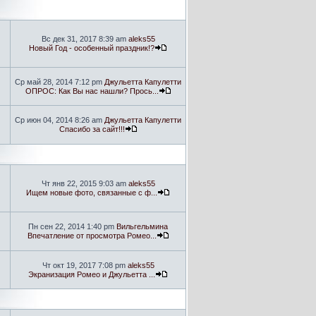
Вс дек 31, 2017 8:39 am
aleks55
Новый Год - особенный праздник!?
Ср май 28, 2014 7:12 pm
Джульетта Капулетти
ОПРОС: Как Вы нас нашли? Прось...
Ср июн 04, 2014 8:26 am
Джульетта Капулетти
Спасибо за сайт!!!
Чт янв 22, 2015 9:03 am
aleks55
Ищем новые фото, связанные с ф...
Пн сен 22, 2014 1:40 pm
Вильгельмина
Впечатление от просмотра Ромео...
Чт окт 19, 2017 7:08 pm
aleks55
Экранизация Ромео и Джульетта ...