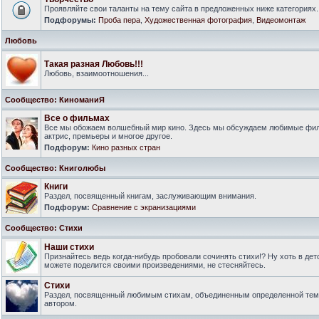
Проявляйте свои таланты на тему сайта в предложенных ниже категориях.
Подфорумы:
Проба пера
,
Художественная фотография
,
Видеомонтаж
Любовь
Такая разная Любовь!!!
Любовь, взаимоотношения...
Сообщество: КиноманиЯ
Все о фильмах
Все мы обожаем волшебный мир кино. Здесь мы обсуждаем любимые филь
актрис, премьеры и многое другое.
Подфорум:
Кино разных стран
Сообщество: Книголюбы
Книги
Раздел, посвященный книгам, заслуживающим внимания.
Подфорум:
Сравнение с экранизациями
Сообщество: Стихи
Наши стихи
Признайтесь ведь когда-нибудь пробовали сочинять стихи!? Ну хоть в дет
можете поделится своими произведениями, не стесняйтесь.
Стихи
Раздел, посвященный любимым стихам, объединенным определенной тем
автором.