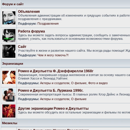
Форум и сайт
Объявления
Объявления администрации об изменениях и грядущих событиях в работе
поздравления с праздниками.
Подфорум:
Поздравления
Работа форума
Здесь вы можете задать вопросы администрации, сообщить о замеченны
правил; узнать, как пользоваться основными возможностями форума.
Сайт
Участвуйте в жизни и развитии нашего сайта. Мы всегда рады помощи! Ж
Подфорум:
Чем я могу помочь?!
Экранизации
Ромео и Джульетта Ф. Дзеффирелли 1968г
Экранизация, покорившая сердца миллионов и взятая за основу нашего са
Оливия Хасси и Леонард Уайтинг.
Подфорумы:
Актеры и создатели
,
О фильме
,
Фото и видео
Ромео и Джульетта Б. Лурмана 1996г.
Современная интерпретация пьесы. В главных ролях Клэр Дейнс и Леонар
Подфорумы:
Актеры и создатели
,
О фильме
Другие экранизации Ромео и Джульетты
Здесь вы можете обсудить все остальные экранизации и фильмы по моти
Мюзиклы