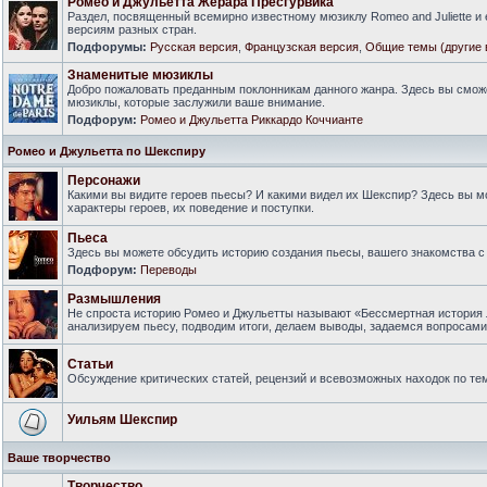
Ромео и Джульетта Жерара Пресгурвика
Раздел, посвященный всемирно известному мюзиклу Romeo and Juliette и
версиям разных стран.
Подфорумы:
Русская версия
,
Французская версия
,
Общие темы (другие 
Знаменитые мюзиклы
Добро пожаловать преданным поклонникам данного жанра. Здесь вы смож
мюзиклы, которые заслужили ваше внимание.
Подфорум:
Ромео и Джульетта Риккардо Коччианте
Ромео и Джульетта по Шекспиру
Персонажи
Какими вы видите героев пьесы? И какими видел их Шекспир? Здесь вы 
характеры героев, их поведение и поступки.
Пьеса
Здесь вы можете обсудить историю создания пьесы, вашего знакомства с 
Подфорум:
Переводы
Размышления
Не спроста историю Ромео и Джульетты называют «Бессмертная история 
анализируем пьесу, подводим итоги, делаем выводы, задаемся вопросам
Статьи
Обсуждение критических статей, рецензий и всевозможных находок по тем
Уильям Шекспир
Ваше творчество
Творчество