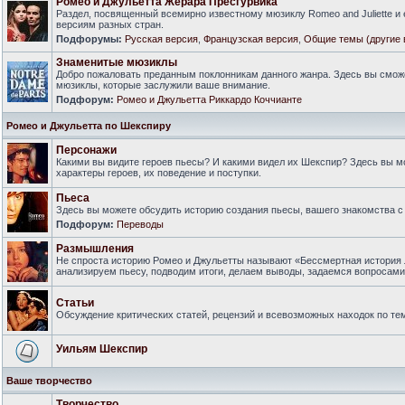
Ромео и Джульетта Жерара Пресгурвика
Раздел, посвященный всемирно известному мюзиклу Romeo and Juliette и
версиям разных стран.
Подфорумы:
Русская версия
,
Французская версия
,
Общие темы (другие 
Знаменитые мюзиклы
Добро пожаловать преданным поклонникам данного жанра. Здесь вы смож
мюзиклы, которые заслужили ваше внимание.
Подфорум:
Ромео и Джульетта Риккардо Коччианте
Ромео и Джульетта по Шекспиру
Персонажи
Какими вы видите героев пьесы? И какими видел их Шекспир? Здесь вы 
характеры героев, их поведение и поступки.
Пьеса
Здесь вы можете обсудить историю создания пьесы, вашего знакомства с 
Подфорум:
Переводы
Размышления
Не спроста историю Ромео и Джульетты называют «Бессмертная история 
анализируем пьесу, подводим итоги, делаем выводы, задаемся вопросам
Статьи
Обсуждение критических статей, рецензий и всевозможных находок по тем
Уильям Шекспир
Ваше творчество
Творчество