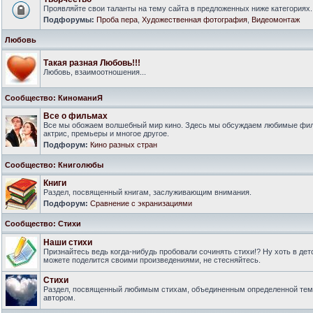
Проявляйте свои таланты на тему сайта в предложенных ниже категориях.
Подфорумы:
Проба пера
,
Художественная фотография
,
Видеомонтаж
Любовь
Такая разная Любовь!!!
Любовь, взаимоотношения...
Сообщество: КиноманиЯ
Все о фильмах
Все мы обожаем волшебный мир кино. Здесь мы обсуждаем любимые филь
актрис, премьеры и многое другое.
Подфорум:
Кино разных стран
Сообщество: Книголюбы
Книги
Раздел, посвященный книгам, заслуживающим внимания.
Подфорум:
Сравнение с экранизациями
Сообщество: Стихи
Наши стихи
Признайтесь ведь когда-нибудь пробовали сочинять стихи!? Ну хоть в дет
можете поделится своими произведениями, не стесняйтесь.
Стихи
Раздел, посвященный любимым стихам, объединенным определенной тем
автором.