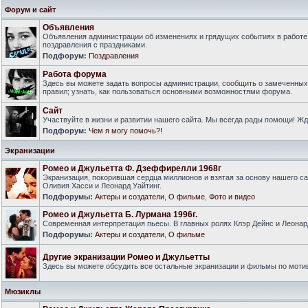
Форум и сайт
Объявления
Объявления администрации об изменениях и грядущих событиях в работе
поздравления с праздниками.
Подфорум:
Поздравления
Работа форума
Здесь вы можете задать вопросы администрации, сообщить о замеченны
правил; узнать, как пользоваться основными возможностями форума.
Сайт
Участвуйте в жизни и развитии нашего сайта. Мы всегда рады помощи! Ж
Подфорум:
Чем я могу помочь?!
Экранизации
Ромео и Джульетта Ф. Дзеффирелли 1968г
Экранизация, покорившая сердца миллионов и взятая за основу нашего са
Оливия Хасси и Леонард Уайтинг.
Подфорумы:
Актеры и создатели
,
О фильме
,
Фото и видео
Ромео и Джульетта Б. Лурмана 1996г.
Современная интерпретация пьесы. В главных ролях Клэр Дейнс и Леонар
Подфорумы:
Актеры и создатели
,
О фильме
Другие экранизации Ромео и Джульетты
Здесь вы можете обсудить все остальные экранизации и фильмы по моти
Мюзиклы