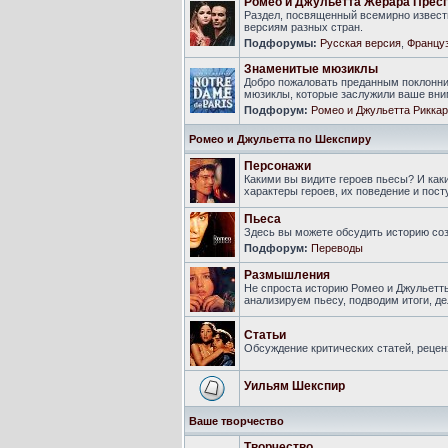
Ромео и Джульетта Жерара Прес
Раздел, посвященный всемирно известн
версиям разных стран.
Подфорумы:
Русская версия
,
Француз
Знаменитые мюзиклы
Добро пожаловать преданным поклонни
мюзиклы, которые заслужили ваше вни
Подфорум:
Ромео и Джульетта Риккар
Ромео и Джульетта по Шекспиру
Персонажи
Какими вы видите героев пьесы? И ка
характеры героев, их поведение и пост
Пьеса
Здесь вы можете обсудить историю соз
Подфорум:
Переводы
Размышления
Не спроста историю Ромео и Джульетт
анализируем пьесу, подводим итоги, 
Статьи
Обсуждение критических статей, рецен
Уильям Шекспир
Ваше творчество
Творчество