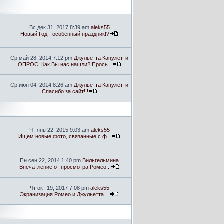
Вс дек 31, 2017 8:39 am
aleks55
Новый Год - особенный праздник!?
Ср май 28, 2014 7:12 pm
Джульетта Капулетти
ОПРОС: Как Вы нас нашли? Прось...
Ср июн 04, 2014 8:26 am
Джульетта Капулетти
Спасибо за сайт!!!
Чт янв 22, 2015 9:03 am
aleks55
Ищем новые фото, связанные с ф...
Пн сен 22, 2014 1:40 pm
Вильгельмина
Впечатление от просмотра Ромео...
Чт окт 19, 2017 7:08 pm
aleks55
Экранизация Ромео и Джульетта ...