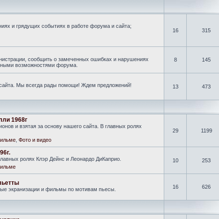
иях и грядущих событиях в работе форума и сайта;
16
315
нистрации, сообщить о замеченных ошибках и нарушениях
8
145
новными возможностями форума.
 сайта. Мы всегда рады помощи! Ждем предложений!
13
473
лли 1968г
онов и взятая за основу нашего сайта. В главных ролях
29
1199
ильме
,
Фото и видео
96г.
лавных ролях Клэр Дейнс и Леонардо ДиКаприо.
10
253
ильме
льетты
16
626
ные экранизации и фильмы по мотивам пьесы.