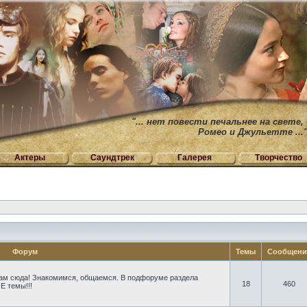
"... нет повести печальнее на свете,
Ромео и Джульетте ...
Актеры
Саундтрек
Галерея
Творчество
Форум
Темы
Сообщен
ам сюда! Знакомимся, общаемся. В подфоруме раздела
18
460
Е темы!!!