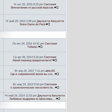
Чт окт 20, 2016 8:23 pm
Светония
Впечатление от русской верссии.
Чт май 29, 2014 2:09 pm
Джульетта Капулетти
Notre-Dame de Paris
Пн окт 24, 2016 10:41 pm
Светония
Тибальт.
Ср авг 06, 2014 5:20 pm
Светония
Какой перевод предпочитаете?
Вт апр 25, 2017 7:11 pm
aleks55
Где в современной жизни вы ста...
Вс мар 24, 2013 9:54 pm
Светония
о хронологических несоответств...
Чт май 29, 2014 12:53 pm
Джульетта Капулетти
Любимые выдержки из Шекспира, ...