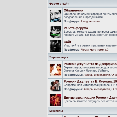
Форум и сайт
Объявления
Объявления администрации об изменен
поздравления с праздниками.
Подфорум:
Поздравления
Работа форума
Здесь вы можете задать вопросы адми
правил; узнать, как пользоваться ос
Сайт
Участвуйте в жизни и развитии нашего
Подфорум:
Чем я могу помочь?!
Экранизации
Ромео и Джульетта Ф. Дзеффире
Экранизация, покорившая сердца милли
Оливия Хасси и Леонард Уайтинг.
Подфорумы:
Актеры и создатели
,
О ф
Ромео и Джульетта Б. Лурмана 19
Современная интерпретация пьесы. В г
Подфорумы:
Актеры и создатели
,
О ф
Другие экранизации Ромео и Джу
Здесь вы можете обсудить все осталь
Мюзиклы