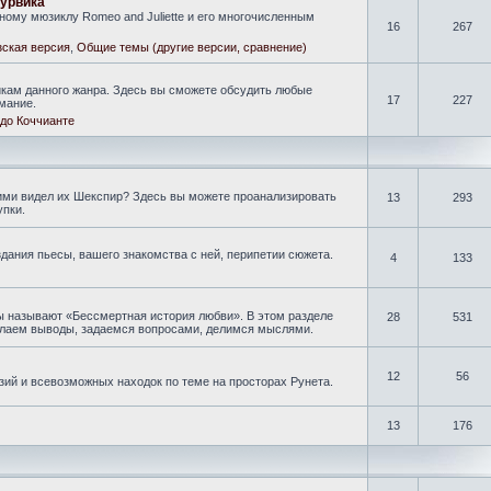
гурвика
ому мюзиклу Romeo and Juliette и его многочисленным
16
267
ская версия
,
Общие темы (другие версии, сравнение)
кам данного жанра. Здесь вы сможете обсудить любые
17
227
мание.
до Коччианте
кими видел их Шекспир? Здесь вы можете проанализировать
13
293
упки.
дания пьесы, вашего знакомства с ней, перипетии сюжета.
4
133
ы называют «Бессмертная история любви». В этом разделе
28
531
делаем выводы, задаемся вопросами, делимся мыслями.
12
56
зий и всевозможных находок по теме на просторах Рунета.
13
176