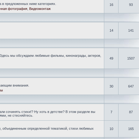
а в предложенных ниже категориях.
16
93
нная фотография
,
Видеомонтаж
14
141
Здесь мы обсуждаем любимые фильмы, кинонаграды, актеров,
49
1507
ивающим внимания.
30
647
ми
ли сочинять стихи!? Ну хоть в детстве? В этом разделе вы
7
87
ми, не стесняйтесь.
, объединенным определенной тематикой, стихи любимых
10
165