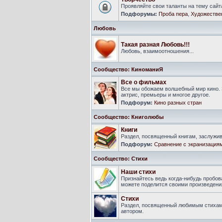
Проявляйте свои таланты на тему сайт
Подфорумы:
Проба пера
,
Художестве
Любовь
Такая разная Любовь!!!
Любовь, взаимоотношения...
Сообщество: КиноманиЯ
Все о фильмах
Все мы обожаем волшебный мир кино. 
актрис, премьеры и многое другое.
Подфорум:
Кино разных стран
Сообщество: Книголюбы
Книги
Раздел, посвященный книгам, заслуж
Подфорум:
Сравнение с экранизация
Сообщество: Стихи
Наши стихи
Признайтесь ведь когда-нибудь пробова
можете поделится своими произведения
Стихи
Раздел, посвященный любимым стихам
автором.