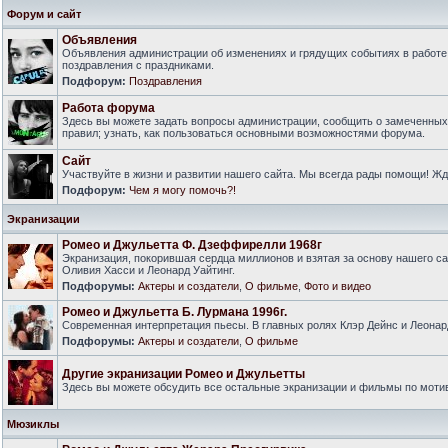
Форум и сайт
Объявления
Объявления администрации об изменениях и грядущих событиях в работе
поздравления с праздниками.
Подфорум:
Поздравления
Работа форума
Здесь вы можете задать вопросы администрации, сообщить о замеченны
правил; узнать, как пользоваться основными возможностями форума.
Сайт
Участвуйте в жизни и развитии нашего сайта. Мы всегда рады помощи! Ж
Подфорум:
Чем я могу помочь?!
Экранизации
Ромео и Джульетта Ф. Дзеффирелли 1968г
Экранизация, покорившая сердца миллионов и взятая за основу нашего са
Оливия Хасси и Леонард Уайтинг.
Подфорумы:
Актеры и создатели
,
О фильме
,
Фото и видео
Ромео и Джульетта Б. Лурмана 1996г.
Современная интерпретация пьесы. В главных ролях Клэр Дейнс и Леонар
Подфорумы:
Актеры и создатели
,
О фильме
Другие экранизации Ромео и Джульетты
Здесь вы можете обсудить все остальные экранизации и фильмы по моти
Мюзиклы