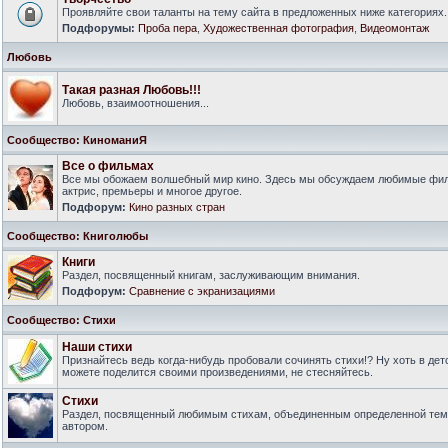
Проявляйте свои таланты на тему сайта в предложенных ниже категориях.
Подфорумы:
Проба пера
,
Художественная фотография
,
Видеомонтаж
Любовь
Такая разная Любовь!!!
Любовь, взаимоотношения...
Сообщество: КиноманиЯ
Все о фильмах
Все мы обожаем волшебный мир кино. Здесь мы обсуждаем любимые филь
актрис, премьеры и многое другое.
Подфорум:
Кино разных стран
Сообщество: Книголюбы
Книги
Раздел, посвященный книгам, заслуживающим внимания.
Подфорум:
Сравнение с экранизациями
Сообщество: Стихи
Наши стихи
Признайтесь ведь когда-нибудь пробовали сочинять стихи!? Ну хоть в дет
можете поделится своими произведениями, не стесняйтесь.
Стихи
Раздел, посвященный любимым стихам, объединенным определенной тем
автором.