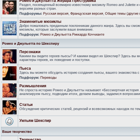
Ромео и Джульетта Жерара Пресгурвика
Раздел, посвященный всемирно известному мюзиклу Romeo and Juliette и
версиям разных стран.
Подфорумы:
Русская версия
,
Французская версия
,
Общие темы (другие 
Знаменитые мюзиклы
Добро пожаловать преданным поклонникам данного жанра. Здесь вы смож
мюзиклы, которые заслужили ваше внимание.
Подфорум:
Ромео и Джульетта Риккардо Коччианте
Ромео и Джульетта по Шекспиру
Персонажи
Какими вы видите героев пьесы? И какими видел их Шекспир? Здесь вы 
характеры героев, их поведение и поступки.
Пьеса
Здесь вы можете обсудить историю создания пьесы, вашего знакомства с 
Подфорум:
Переводы
Размышления
Не спроста историю Ромео и Джульетты называют «Бессмертная история 
анализируем пьесу, подводим итоги, делаем выводы, задаемся вопросам
Статьи
Обсуждение критических статей, рецензий и всевозможных находок по тем
Уильям Шекспир
Ваше творчество
Творчество