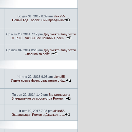
Вс дек 31, 2017 8:39 am
aleks55
Новый Год - особенный праздник!?
Ср май 28, 2014 7:12 pm
Джульетта Капулетти
ОПРОС: Как Вы нас нашли? Прось...
Ср июн 04, 2014 8:26 am
Джульетта Капулетти
Спасибо за сайт!!!
Чт янв 22, 2015 9:03 am
aleks55
Ищем новые фото, связанные с ф...
Пн сен 22, 2014 1:40 pm
Вильгельмина
Впечатление от просмотра Ромео...
Чт окт 19, 2017 7:08 pm
aleks55
Экранизация Ромео и Джульетта ...