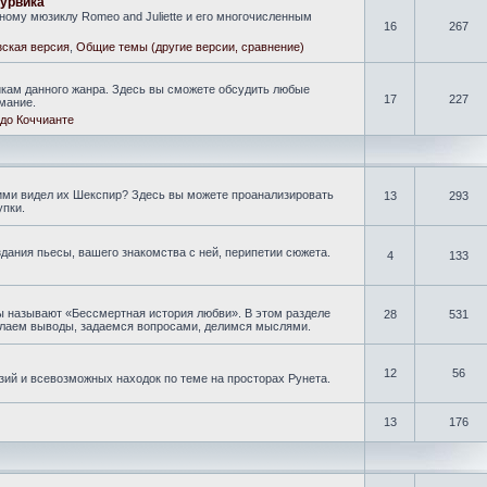
гурвика
ому мюзиклу Romeo and Juliette и его многочисленным
16
267
ская версия
,
Общие темы (другие версии, сравнение)
кам данного жанра. Здесь вы сможете обсудить любые
17
227
мание.
до Коччианте
кими видел их Шекспир? Здесь вы можете проанализировать
13
293
упки.
дания пьесы, вашего знакомства с ней, перипетии сюжета.
4
133
ы называют «Бессмертная история любви». В этом разделе
28
531
делаем выводы, задаемся вопросами, делимся мыслями.
12
56
зий и всевозможных находок по теме на просторах Рунета.
13
176