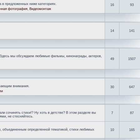
а в предложенных ниже категориях.
16
93
нная фотография
,
Видеомонтаж
14
141
Здесь мы обсуждаем любимые фильмы, кинонаграды, актеров,
49
1507
ивающим внимания.
30
647
ми
ли сочинять стихи!? Ну хоть в детстве? В этом разделе вы
7
87
ми, не стесняйтесь.
, объединенным определенной тематикой, стихи любимых
10
165