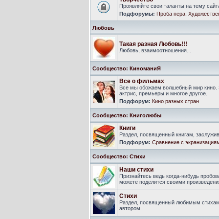
Проявляйте свои таланты на тему сайт
Подфорумы:
Проба пера
,
Художестве
Любовь
Такая разная Любовь!!!
Любовь, взаимоотношения...
Сообщество: КиноманиЯ
Все о фильмах
Все мы обожаем волшебный мир кино. 
актрис, премьеры и многое другое.
Подфорум:
Кино разных стран
Сообщество: Книголюбы
Книги
Раздел, посвященный книгам, заслуж
Подфорум:
Сравнение с экранизация
Сообщество: Стихи
Наши стихи
Признайтесь ведь когда-нибудь пробова
можете поделится своими произведения
Стихи
Раздел, посвященный любимым стихам
автором.