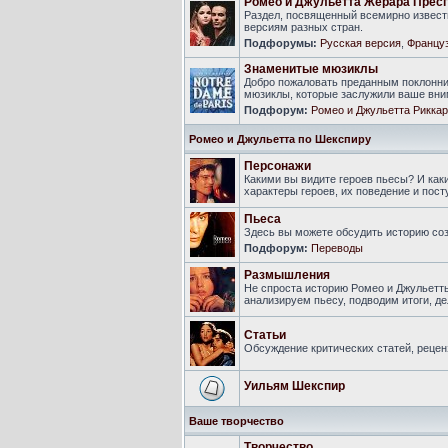
Ромео и Джульетта Жерара Прес
Раздел, посвященный всемирно известн
версиям разных стран.
Подфорумы:
Русская версия
,
Француз
Знаменитые мюзиклы
Добро пожаловать преданным поклонни
мюзиклы, которые заслужили ваше вни
Подфорум:
Ромео и Джульетта Риккар
Ромео и Джульетта по Шекспиру
Персонажи
Какими вы видите героев пьесы? И ка
характеры героев, их поведение и пост
Пьеса
Здесь вы можете обсудить историю соз
Подфорум:
Переводы
Размышления
Не спроста историю Ромео и Джульетт
анализируем пьесу, подводим итоги, 
Статьи
Обсуждение критических статей, рецен
Уильям Шекспир
Ваше творчество
Творчество