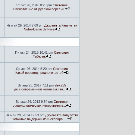
Чт окт 20, 2016 8:23 pm
Светония
Впечатление от русской верссии.
Чт май 29, 2014 2:09 pm
Джульетта Капулетти
Notre-Dame de Paris
Пн окт 24, 2016 10:41 pm
Светония
Тибальт.
Ср авг 06, 2014 5:20 pm
Светония
Какой перевод предпочитаете?
Вт апр 25, 2017 7:11 pm
aleks55
Где в современной жизни вы ста...
Вс мар 24, 2013 9:54 pm
Светония
о хронологических несоответств...
Чт май 29, 2014 12:53 pm
Джульетта Капулетти
Любимые выдержки из Шекспира, ...