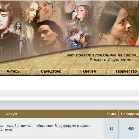
"... нет повести печальнее на свете,
Ромео и Джульетте ...
Актеры
Саундтрек
Галерея
Творчество
Форум
Темы
Сообщен
ам сюда! Знакомимся, общаемся. В подфоруме раздела
18
460
Е темы!!!