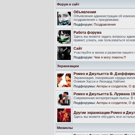
Форум и сайт
Объявления
Объявления администрации об изменен
поздравления с праздниками.
Подфорум:
Поздравления
Работа форума
Здесь вы можете задать вопросы адми
правил; узнать, как пользоваться ос
Сайт
Участвуйте в жизни и развитии нашего
Подфорум:
Чем я могу помочь?!
Экранизации
Ромео и Джульетта Ф. Дзеффире
Экранизация, покорившая сердца милли
Оливия Хасси и Леонард Уайтинг.
Подфорумы:
Актеры и создатели
,
О ф
Ромео и Джульетта Б. Лурмана 19
Современная интерпретация пьесы. В г
Подфорумы:
Актеры и создатели
,
О ф
Другие экранизации Ромео и Джу
Здесь вы можете обсудить все осталь
Мюзиклы