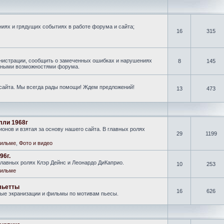
иях и грядущих событиях в работе форума и сайта;
16
315
нистрации, сообщить о замеченных ошибках и нарушениях
8
145
новными возможностями форума.
 сайта. Мы всегда рады помощи! Ждем предложений!
13
473
лли 1968г
онов и взятая за основу нашего сайта. В главных ролях
29
1199
ильме
,
Фото и видео
96г.
лавных ролях Клэр Дейнс и Леонардо ДиКаприо.
10
253
ильме
льетты
16
626
ные экранизации и фильмы по мотивам пьесы.