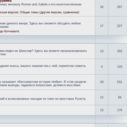
гурвика
ому мюзиклу Romeo and Juliette и его многочисленным
16
267
ская версия
,
Общие темы (другие версии, сравнение)
кам данного жанра. Здесь вы сможете обсудить любые
17
227
мание.
до Коччианте
кими видел их Шекспир? Здесь вы можете проанализировать
13
293
упки.
дания пьесы, вашего знакомства с ней, перипетии сюжета.
4
133
ы называют «Бессмертная история любви». В этом разделе
28
531
делаем выводы, задаемся вопросами, делимся мыслями.
12
56
зий и всевозможных находок по теме на просторах Рунета.
13
176