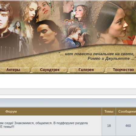
"... нет повести печальнее на свете,
Ромео и Джульетте ...
Актеры
Саундтрек
Галерея
Творчество
Форум
Темы
Сообщен
ам сюда! Знакомимся, общаемся. В подфоруме раздела
18
460
Е темы!!!