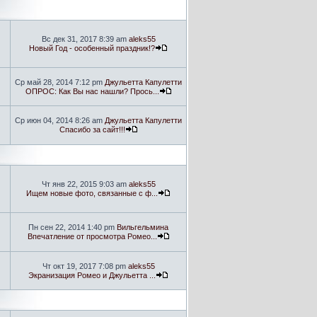
Вс дек 31, 2017 8:39 am
aleks55
Новый Год - особенный праздник!?
Ср май 28, 2014 7:12 pm
Джульетта Капулетти
ОПРОС: Как Вы нас нашли? Прось...
Ср июн 04, 2014 8:26 am
Джульетта Капулетти
Спасибо за сайт!!!
Чт янв 22, 2015 9:03 am
aleks55
Ищем новые фото, связанные с ф...
Пн сен 22, 2014 1:40 pm
Вильгельмина
Впечатление от просмотра Ромео...
Чт окт 19, 2017 7:08 pm
aleks55
Экранизация Ромео и Джульетта ...