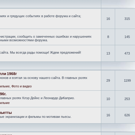
иях и грядущих событиях в работе форума и сайта;
16
315
нистрации, сообщить о замеченных ошибках и нарушениях
8
145
новными возможностями форума.
 сайта. Мы всегда рады помощи! Ждем предложений!
13
473
лли 1968г
онов и взятая за основу нашего сайта. В главных ролях
29
1199
ильме
,
Фото и видео
96г.
лавных ролях Клэр Дейнс и Леонардо ДиКаприо.
10
253
ильме
льетты
16
626
ные экранизации и фильмы по мотивам пьесы.