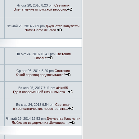
Чт окт 20, 2016 8:23 pm
Светония
Впечатление от русской верссии.
Чт май 29, 2014 2:09 pm
Джульетта Капулетти
Notre-Dame de Paris
Пн окт 24, 2016 10:41 pm
Светония
Тибальт.
Ср авг 06, 2014 5:20 pm
Светония
Какой перевод предпочитаете?
Вт апр 25, 2017 7:11 pm
aleks55
Где в современной жизни вы ста...
Вс мар 24, 2013 9:54 pm
Светония
о хронологических несоответств...
Чт май 29, 2014 12:53 pm
Джульетта Капулетти
Любимые выдержки из Шекспира, ...