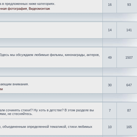
а в предложенных ниже категориях.
16
93
нная фотография
,
Видеомонтаж
14
141
Здесь мы обсуждаем любимые фильмы, кинонаграды, актеров,
49
1507
ивающим внимания.
30
647
ми
ли сочинять стихи!? Ну хоть в детстве? В этом разделе вы
7
87
ми, не стесняйтесь.
, объединенным определенной тематикой, стихи любимых
10
165