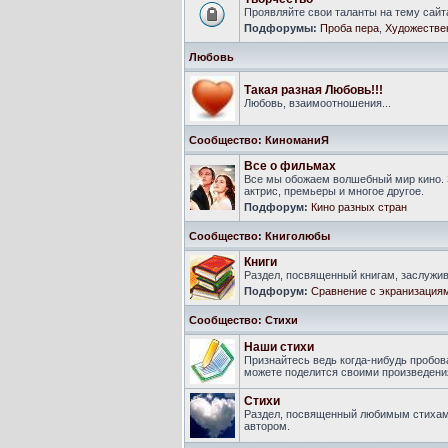
Проявляйте свои таланты на тему сайт
Подфорумы:
Проба пера
,
Художестве
Любовь
Такая разная Любовь!!!
Любовь, взаимоотношения...
Сообщество: КиноманиЯ
Все о фильмах
Все мы обожаем волшебный мир кино. 
актрис, премьеры и многое другое.
Подфорум:
Кино разных стран
Сообщество: Книголюбы
Книги
Раздел, посвященный книгам, заслуж
Подфорум:
Сравнение с экранизация
Сообщество: Стихи
Наши стихи
Признайтесь ведь когда-нибудь пробова
можете поделится своими произведения
Стихи
Раздел, посвященный любимым стихам
автором.