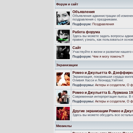
Форум и сайт
Объявления
Объявления администрации об изменен
поздравления с праздниками.
Подфорум:
Поздравления
Работа форума
Здесь вы можете задать вопросы адми
правил; узнать, как пользоваться ос
Сайт
Участвуйте в жизни и развитии нашего
Подфорум:
Чем я могу помочь?!
Экранизации
Ромео и Джульетта Ф. Дзеффире
Экранизация, покорившая сердца милли
Оливия Хасси и Леонард Уайтинг.
Подфорумы:
Актеры и создатели
,
О ф
Ромео и Джульетта Б. Лурмана 19
Современная интерпретация пьесы. В г
Подфорумы:
Актеры и создатели
,
О ф
Другие экранизации Ромео и Джу
Здесь вы можете обсудить все осталь
Мюзиклы