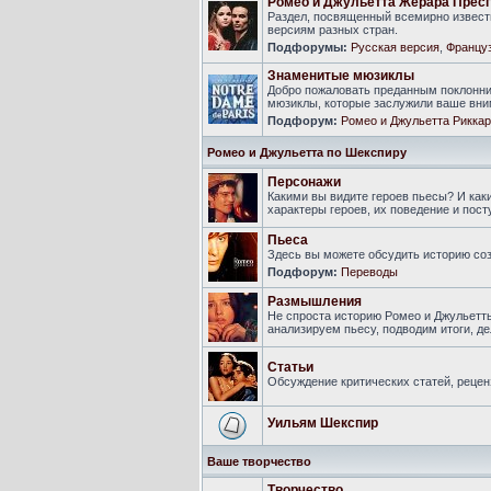
Ромео и Джульетта Жерара Прес
Раздел, посвященный всемирно известн
версиям разных стран.
Подфорумы:
Русская версия
,
Француз
Знаменитые мюзиклы
Добро пожаловать преданным поклонни
мюзиклы, которые заслужили ваше вни
Подфорум:
Ромео и Джульетта Риккар
Ромео и Джульетта по Шекспиру
Персонажи
Какими вы видите героев пьесы? И ка
характеры героев, их поведение и пост
Пьеса
Здесь вы можете обсудить историю соз
Подфорум:
Переводы
Размышления
Не спроста историю Ромео и Джульетт
анализируем пьесу, подводим итоги, 
Статьи
Обсуждение критических статей, рецен
Уильям Шекспир
Ваше творчество
Творчество