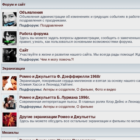
Форум и сайт
Объявления
Объявления администрации об изменениях и грядущих событиях в работе
поздравления с праздниками.
Подфорум:
Поздравления
Работа форума
Здесь вы можете задать вопросы администрации, сообщить о замеченны
правил; узнать, как пользоваться основными возможностями форума.
Сайт
Участвуйте в жизни и развитии нашего сайта. Мы всегда рады помощи! Ж
Подфорум:
Чем я могу помочь?!
Экранизации
Ромео и Джульетта Ф. Дзеффирелли 1968г
Экранизация, покорившая сердца миллионов и взятая за основу нашего са
Оливия Хасси и Леонард Уайтинг.
Подфорумы:
Актеры и создатели
,
О фильме
,
Фото и видео
Ромео и Джульетта Б. Лурмана 1996г.
Современная интерпретация пьесы. В главных ролях Клэр Дейнс и Леонар
Подфорумы:
Актеры и создатели
,
О фильме
Другие экранизации Ромео и Джульетты
Здесь вы можете обсудить все остальные экранизации и фильмы по моти
Мюзиклы