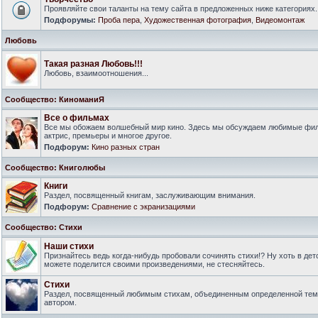
Проявляйте свои таланты на тему сайта в предложенных ниже категориях.
Подфорумы:
Проба пера
,
Художественная фотография
,
Видеомонтаж
Любовь
Такая разная Любовь!!!
Любовь, взаимоотношения...
Сообщество: КиноманиЯ
Все о фильмах
Все мы обожаем волшебный мир кино. Здесь мы обсуждаем любимые филь
актрис, премьеры и многое другое.
Подфорум:
Кино разных стран
Сообщество: Книголюбы
Книги
Раздел, посвященный книгам, заслуживающим внимания.
Подфорум:
Сравнение с экранизациями
Сообщество: Стихи
Наши стихи
Признайтесь ведь когда-нибудь пробовали сочинять стихи!? Ну хоть в дет
можете поделится своими произведениями, не стесняйтесь.
Стихи
Раздел, посвященный любимым стихам, объединенным определенной тем
автором.