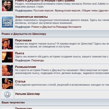
Ромео и Джульетта Жерара Пресгурвика
Раздел, посвященный всемирно известному мюзиклу Romeo and Juliette и
версиям разных стран.
Подфорумы:
Русская версия
,
Французская версия
,
Общие темы (другие 
Знаменитые мюзиклы
Добро пожаловать преданным поклонникам данного жанра. Здесь вы смож
мюзиклы, которые заслужили ваше внимание.
Подфорум:
Ромео и Джульетта Риккардо Коччианте
Ромео и Джульетта по Шекспиру
Персонажи
Какими вы видите героев пьесы? И какими видел их Шекспир? Здесь вы 
характеры героев, их поведение и поступки.
Пьеса
Здесь вы можете обсудить историю создания пьесы, вашего знакомства с 
Подфорум:
Переводы
Размышления
Не спроста историю Ромео и Джульетты называют «Бессмертная история 
анализируем пьесу, подводим итоги, делаем выводы, задаемся вопросам
Статьи
Обсуждение критических статей, рецензий и всевозможных находок по тем
Уильям Шекспир
Ваше творчество
Творчество