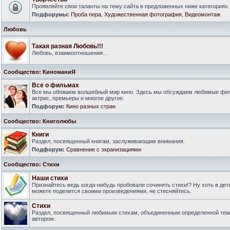
Проявляйте свои таланты на тему сайта в предложенных ниже категориях.
Подфорумы:
Проба пера
,
Художественная фотография
,
Видеомонтаж
Любовь
Такая разная Любовь!!!
Любовь, взаимоотношения...
Сообщество: КиноманиЯ
Все о фильмах
Все мы обожаем волшебный мир кино. Здесь мы обсуждаем любимые филь
актрис, премьеры и многое другое.
Подфорум:
Кино разных стран
Сообщество: Книголюбы
Книги
Раздел, посвященный книгам, заслуживающим внимания.
Подфорум:
Сравнение с экранизациями
Сообщество: Стихи
Наши стихи
Признайтесь ведь когда-нибудь пробовали сочинять стихи!? Ну хоть в дет
можете поделится своими произведениями, не стесняйтесь.
Стихи
Раздел, посвященный любимым стихам, объединенным определенной тем
автором.