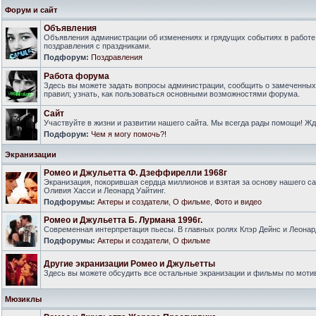
Форум и сайт
Объявления
Объявления администрации об изменениях и грядущих событиях в работе
поздравления с праздниками.
Подфорум:
Поздравления
Работа форума
Здесь вы можете задать вопросы администрации, сообщить о замеченны
правил; узнать, как пользоваться основными возможностями форума.
Сайт
Участвуйте в жизни и развитии нашего сайта. Мы всегда рады помощи! Ж
Подфорум:
Чем я могу помочь?!
Экранизации
Ромео и Джульетта Ф. Дзеффирелли 1968г
Экранизация, покорившая сердца миллионов и взятая за основу нашего са
Оливия Хасси и Леонард Уайтинг.
Подфорумы:
Актеры и создатели
,
О фильме
,
Фото и видео
Ромео и Джульетта Б. Лурмана 1996г.
Современная интерпретация пьесы. В главных ролях Клэр Дейнс и Леонар
Подфорумы:
Актеры и создатели
,
О фильме
Другие экранизации Ромео и Джульетты
Здесь вы можете обсудить все остальные экранизации и фильмы по моти
Мюзиклы