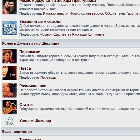
Ромео и Джульетта Жерара Пресгурвика
Раздел, посвященный всемирно известному мюзиклу Romeo and Juliette и
версиям разных стран.
Подфорумы:
Русская версия
,
Французская версия
,
Общие темы (другие 
Знаменитые мюзиклы
Добро пожаловать преданным поклонникам данного жанра. Здесь вы смож
мюзиклы, которые заслужили ваше внимание.
Подфорум:
Ромео и Джульетта Риккардо Коччианте
Ромео и Джульетта по Шекспиру
Персонажи
Какими вы видите героев пьесы? И какими видел их Шекспир? Здесь вы 
характеры героев, их поведение и поступки.
Пьеса
Здесь вы можете обсудить историю создания пьесы, вашего знакомства с 
Подфорум:
Переводы
Размышления
Не спроста историю Ромео и Джульетты называют «Бессмертная история 
анализируем пьесу, подводим итоги, делаем выводы, задаемся вопросам
Статьи
Обсуждение критических статей, рецензий и всевозможных находок по тем
Уильям Шекспир
Ваше творчество
Творчество