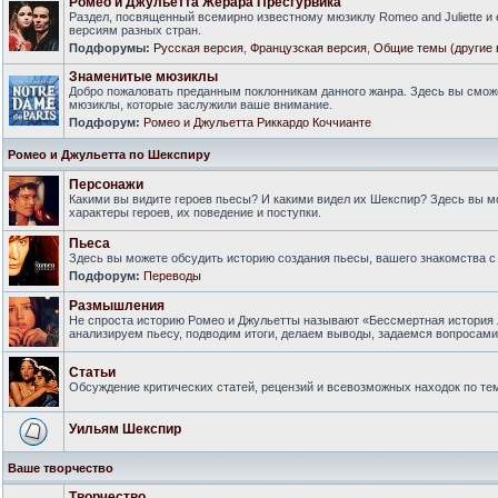
Ромео и Джульетта Жерара Пресгурвика
Раздел, посвященный всемирно известному мюзиклу Romeo and Juliette и
версиям разных стран.
Подфорумы:
Русская версия
,
Французская версия
,
Общие темы (другие 
Знаменитые мюзиклы
Добро пожаловать преданным поклонникам данного жанра. Здесь вы смож
мюзиклы, которые заслужили ваше внимание.
Подфорум:
Ромео и Джульетта Риккардо Коччианте
Ромео и Джульетта по Шекспиру
Персонажи
Какими вы видите героев пьесы? И какими видел их Шекспир? Здесь вы 
характеры героев, их поведение и поступки.
Пьеса
Здесь вы можете обсудить историю создания пьесы, вашего знакомства с 
Подфорум:
Переводы
Размышления
Не спроста историю Ромео и Джульетты называют «Бессмертная история 
анализируем пьесу, подводим итоги, делаем выводы, задаемся вопросам
Статьи
Обсуждение критических статей, рецензий и всевозможных находок по тем
Уильям Шекспир
Ваше творчество
Творчество