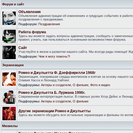
Форум и сайт
Объявления
Объявления администрации об изменениях и грядущих событиях в работе
поздравления с праздниками.
Подфорум:
Поздравления
Работа форума
Здесь вы можете задать вопросы администрации, сообщить о замеченны
правил; узнать, как пользоваться основными возможностями форума.
Сайт
Участвуйте в жизни и развитии нашего сайта. Мы всегда рады помощи! Ж
Подфорум:
Чем я могу помочь?!
Экранизации
Ромео и Джульетта Ф. Дзеффирелли 1968г
Экранизация, покорившая сердца миллионов и взятая за основу нашего са
Оливия Хасси и Леонард Уайтинг.
Подфорумы:
Актеры и создатели
,
О фильме
,
Фото и видео
Ромео и Джульетта Б. Лурмана 1996г.
Современная интерпретация пьесы. В главных ролях Клэр Дейнс и Леонар
Подфорумы:
Актеры и создатели
,
О фильме
Другие экранизации Ромео и Джульетты
Здесь вы можете обсудить все остальные экранизации и фильмы по моти
Мюзиклы