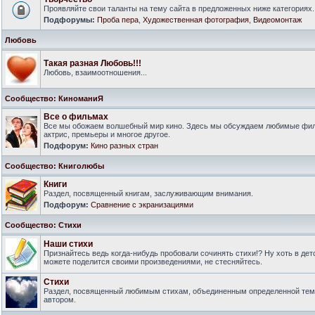
Проявляйте свои таланты на тему сайта в предложенных ниже категориях.
Подфорумы:
Проба пера
,
Художественная фотография
,
Видеомонтаж
Любовь
Такая разная Любовь!!!
Любовь, взаимоотношения...
Сообщество: КиноманиЯ
Все о фильмах
Все мы обожаем волшебный мир кино. Здесь мы обсуждаем любимые филь
актрис, премьеры и многое другое.
Подфорум:
Кино разных стран
Сообщество: Книголюбы
Книги
Раздел, посвященный книгам, заслуживающим внимания.
Подфорум:
Сравнение с экранизациями
Сообщество: Стихи
Наши стихи
Признайтесь ведь когда-нибудь пробовали сочинять стихи!? Ну хоть в дет
можете поделится своими произведениями, не стесняйтесь.
Стихи
Раздел, посвященный любимым стихам, объединенным определенной тем
автором.