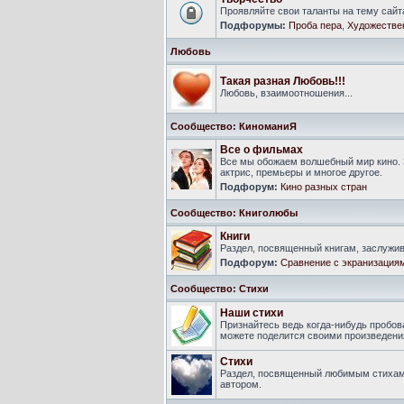
Проявляйте свои таланты на тему сайт
Подфорумы:
Проба пера
,
Художестве
Любовь
Такая разная Любовь!!!
Любовь, взаимоотношения...
Сообщество: КиноманиЯ
Все о фильмах
Все мы обожаем волшебный мир кино. 
актрис, премьеры и многое другое.
Подфорум:
Кино разных стран
Сообщество: Книголюбы
Книги
Раздел, посвященный книгам, заслуж
Подфорум:
Сравнение с экранизация
Сообщество: Стихи
Наши стихи
Признайтесь ведь когда-нибудь пробова
можете поделится своими произведения
Стихи
Раздел, посвященный любимым стихам
автором.