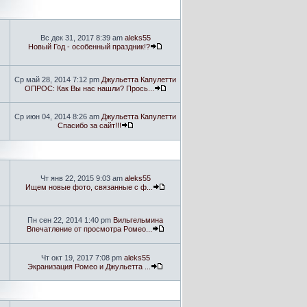
Вс дек 31, 2017 8:39 am
aleks55
Новый Год - особенный праздник!?
Ср май 28, 2014 7:12 pm
Джульетта Капулетти
ОПРОС: Как Вы нас нашли? Прось...
Ср июн 04, 2014 8:26 am
Джульетта Капулетти
Спасибо за сайт!!!
Чт янв 22, 2015 9:03 am
aleks55
Ищем новые фото, связанные с ф...
Пн сен 22, 2014 1:40 pm
Вильгельмина
Впечатление от просмотра Ромео...
Чт окт 19, 2017 7:08 pm
aleks55
Экранизация Ромео и Джульетта ...