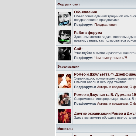
Форум и сайт
Объявления
Объявления администрации об изменен
поздравления с праздниками.
Подфорум:
Поздравления
Работа форума
Здесь вы можете задать вопросы адми
правил; узнать, как пользоваться ос
Сайт
Участвуйте в жизни и развитии нашего
Подфорум:
Чем я могу помочь?!
Экранизации
Ромео и Джульетта Ф. Дзеффире
Экранизация, покорившая сердца милли
Оливия Хасси и Леонард Уайтинг.
Подфорумы:
Актеры и создатели
,
О ф
Ромео и Джульетта Б. Лурмана 19
Современная интерпретация пьесы. В г
Подфорумы:
Актеры и создатели
,
О ф
Другие экранизации Ромео и Джу
Здесь вы можете обсудить все осталь
Мюзиклы