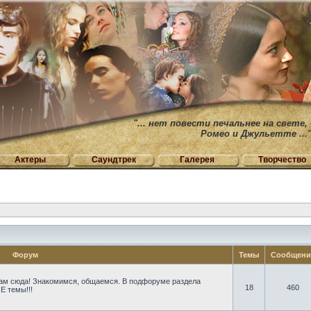
"... нет повести печальнее на свете,
Ромео и Джульетте ...
Актеры
Саундтрек
Галерея
Творчество
Форум
Темы
Сообщен
ам сюда! Знакомимся, общаемся. В подфоруме раздела
18
460
Е темы!!!