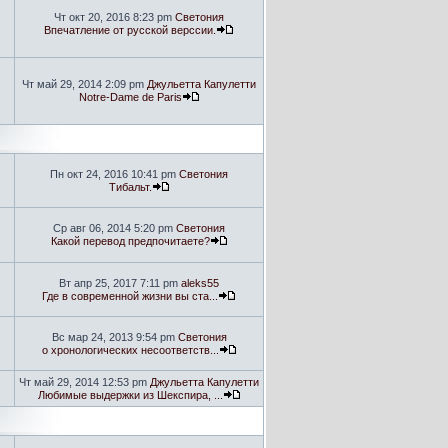
Чт окт 20, 2016 8:23 pm
Светония
Впечатление от русской верссии.
Чт май 29, 2014 2:09 pm
Джульетта Капулетти
Notre-Dame de Paris
Пн окт 24, 2016 10:41 pm
Светония
Тибальт.
Ср авг 06, 2014 5:20 pm
Светония
Какой перевод предпочитаете?
Вт апр 25, 2017 7:11 pm
aleks55
Где в современной жизни вы ста...
Вс мар 24, 2013 9:54 pm
Светония
о хронологических несоответств...
Чт май 29, 2014 12:53 pm
Джульетта Капулетти
Любимые выдержки из Шекспира, ...