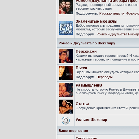
Ромео и Джульетта Жерара Прес
Раздел, посвященный всемирно известн
версиям разных стран.
Подфорумы:
Русская версия
,
Француз
Знаменитые мюзиклы
Добро пожаловать преданным поклонни
мюзиклы, которые заслужили ваше вни
Подфорум:
Ромео и Джульетта Риккар
Ромео и Джульетта по Шекспиру
Персонажи
Какими вы видите героев пьесы? И ка
характеры героев, их поведение и пост
Пьеса
Здесь вы можете обсудить историю соз
Подфорум:
Переводы
Размышления
Не спроста историю Ромео и Джульетт
анализируем пьесу, подводим итоги, 
Статьи
Обсуждение критических статей, рецен
Уильям Шекспир
Ваше творчество
Творчество