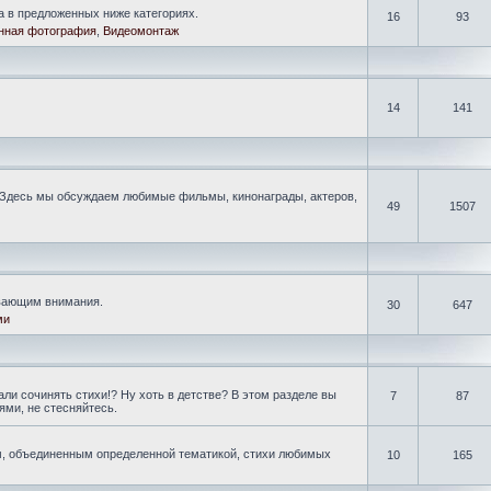
а в предложенных ниже категориях.
16
93
нная фотография
,
Видеомонтаж
14
141
Здесь мы обсуждаем любимые фильмы, кинонаграды, актеров,
49
1507
ивающим внимания.
30
647
ми
ли сочинять стихи!? Ну хоть в детстве? В этом разделе вы
7
87
ми, не стесняйтесь.
, объединенным определенной тематикой, стихи любимых
10
165