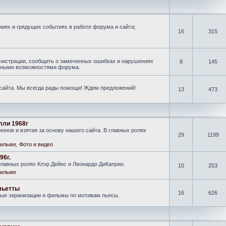
иях и грядущих событиях в работе форума и сайта;
16
315
нистрации, сообщить о замеченных ошибках и нарушениях
8
145
новными возможностями форума.
 сайта. Мы всегда рады помощи! Ждем предложений!
13
473
лли 1968г
онов и взятая за основу нашего сайта. В главных ролях
29
1199
ильме
,
Фото и видео
96г.
лавных ролях Клэр Дейнс и Леонардо ДиКаприо.
10
253
ильме
льетты
16
626
ные экранизации и фильмы по мотивам пьесы.