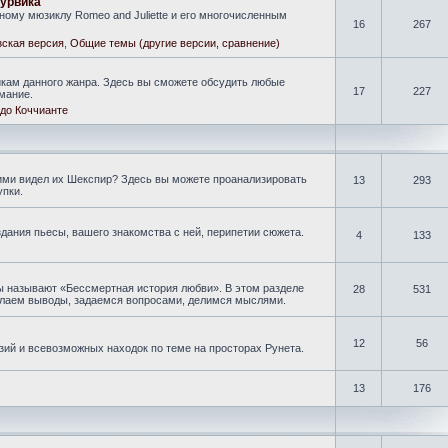
гурвика
ому мюзиклу Romeo and Juliette и его многочисленным
16
267
ская версия
,
Общие темы (другие версии, сравнение)
кам данного жанра. Здесь вы сможете обсудить любые
17
227
мание.
до Коччианте
кими видел их Шекспир? Здесь вы можете проанализировать
13
293
упки.
дания пьесы, вашего знакомства с ней, перипетии сюжета.
4
133
ы называют «Бессмертная история любви». В этом разделе
28
531
делаем выводы, задаемся вопросами, делимся мыслями.
12
56
зий и всевозможных находок по теме на просторах Рунета.
13
176