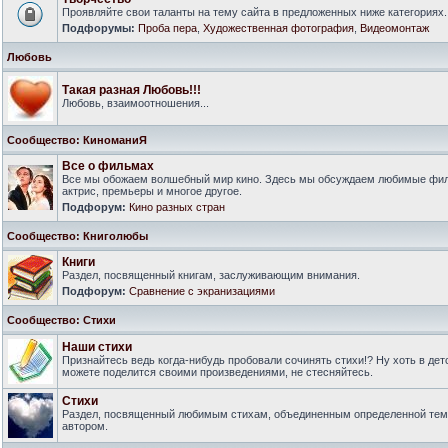
Проявляйте свои таланты на тему сайта в предложенных ниже категориях.
Подфорумы:
Проба пера
,
Художественная фотография
,
Видеомонтаж
Любовь
Такая разная Любовь!!!
Любовь, взаимоотношения...
Сообщество: КиноманиЯ
Все о фильмах
Все мы обожаем волшебный мир кино. Здесь мы обсуждаем любимые филь
актрис, премьеры и многое другое.
Подфорум:
Кино разных стран
Сообщество: Книголюбы
Книги
Раздел, посвященный книгам, заслуживающим внимания.
Подфорум:
Сравнение с экранизациями
Сообщество: Стихи
Наши стихи
Признайтесь ведь когда-нибудь пробовали сочинять стихи!? Ну хоть в дет
можете поделится своими произведениями, не стесняйтесь.
Стихи
Раздел, посвященный любимым стихам, объединенным определенной тем
автором.