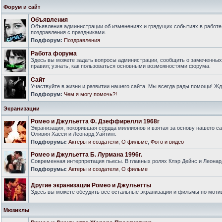
Форум и сайт
Объявления
Объявления администрации об изменениях и грядущих событиях в работе
поздравления с праздниками.
Подфорум:
Поздравления
Работа форума
Здесь вы можете задать вопросы администрации, сообщить о замеченны
правил; узнать, как пользоваться основными возможностями форума.
Сайт
Участвуйте в жизни и развитии нашего сайта. Мы всегда рады помощи! Ж
Подфорум:
Чем я могу помочь?!
Экранизации
Ромео и Джульетта Ф. Дзеффирелли 1968г
Экранизация, покорившая сердца миллионов и взятая за основу нашего са
Оливия Хасси и Леонард Уайтинг.
Подфорумы:
Актеры и создатели
,
О фильме
,
Фото и видео
Ромео и Джульетта Б. Лурмана 1996г.
Современная интерпретация пьесы. В главных ролях Клэр Дейнс и Леонар
Подфорумы:
Актеры и создатели
,
О фильме
Другие экранизации Ромео и Джульетты
Здесь вы можете обсудить все остальные экранизации и фильмы по моти
Мюзиклы