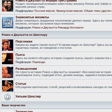
Ромео и Джульетта Жерара Пресгурвика
Раздел, посвященный всемирно известному мюзиклу Romeo and Juliette и
версиям разных стран.
Подфорумы:
Русская версия
,
Французская версия
,
Общие темы (другие 
Знаменитые мюзиклы
Добро пожаловать преданным поклонникам данного жанра. Здесь вы смож
мюзиклы, которые заслужили ваше внимание.
Подфорум:
Ромео и Джульетта Риккардо Коччианте
Ромео и Джульетта по Шекспиру
Персонажи
Какими вы видите героев пьесы? И какими видел их Шекспир? Здесь вы 
характеры героев, их поведение и поступки.
Пьеса
Здесь вы можете обсудить историю создания пьесы, вашего знакомства с 
Подфорум:
Переводы
Размышления
Не спроста историю Ромео и Джульетты называют «Бессмертная история 
анализируем пьесу, подводим итоги, делаем выводы, задаемся вопросам
Статьи
Обсуждение критических статей, рецензий и всевозможных находок по тем
Уильям Шекспир
Ваше творчество
Творчество