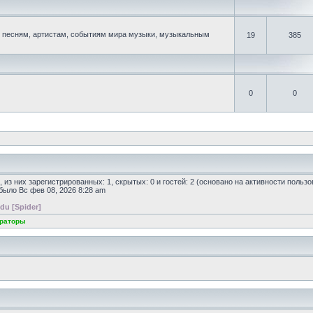
песням, артистам, событиям мира музыки, музыкальным
19
385
0
0
, из них зарегистрированных: 1, скрытых: 0 и гостей: 2 (основано на активности польз
 было Вс фев 08, 2026 8:28 am
du [Spider]
раторы