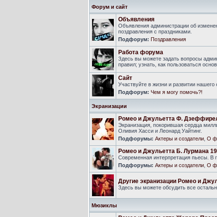
Форум и сайт
Объявления
Объявления администрации об изменен
поздравления с праздниками.
Подфорум:
Поздравления
Работа форума
Здесь вы можете задать вопросы адми
правил; узнать, как пользоваться ос
Сайт
Участвуйте в жизни и развитии нашего
Подфорум:
Чем я могу помочь?!
Экранизации
Ромео и Джульетта Ф. Дзеффире
Экранизация, покорившая сердца милли
Оливия Хасси и Леонард Уайтинг.
Подфорумы:
Актеры и создатели
,
О ф
Ромео и Джульетта Б. Лурмана 19
Современная интерпретация пьесы. В г
Подфорумы:
Актеры и создатели
,
О ф
Другие экранизации Ромео и Джу
Здесь вы можете обсудить все осталь
Мюзиклы