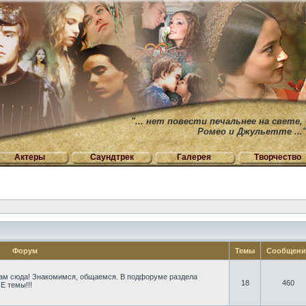
"... нет повести печальнее на свете,
Ромео и Джульетте ...
Актеры
Саундтрек
Галерея
Творчество
Форум
Темы
Сообщен
ам сюда! Знакомимся, общаемся. В подфоруме раздела
18
460
Е темы!!!