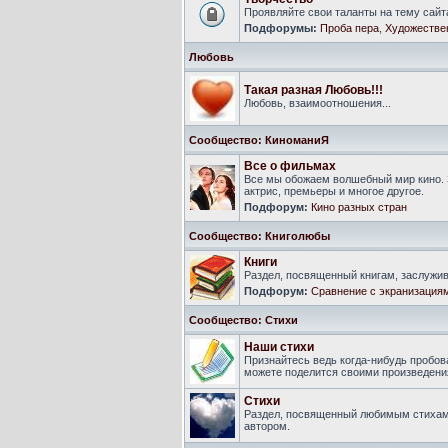
Проявляйте свои таланты на тему сайт
Подфорумы:
Проба пера
,
Художестве
Любовь
Такая разная Любовь!!!
Любовь, взаимоотношения...
Сообщество: КиноманиЯ
Все о фильмах
Все мы обожаем волшебный мир кино. 
актрис, премьеры и многое другое.
Подфорум:
Кино разных стран
Сообщество: Книголюбы
Книги
Раздел, посвященный книгам, заслуж
Подфорум:
Сравнение с экранизация
Сообщество: Стихи
Наши стихи
Признайтесь ведь когда-нибудь пробова
можете поделится своими произведения
Стихи
Раздел, посвященный любимым стихам
автором.