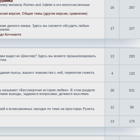
гурвика
ому мюзиклу Romeo and Juliette и его многочисленным
16
267
ская версия
,
Общие темы (другие версии, сравнение)
кам данного жанра. Здесь вы сможете обсудить любые
17
227
мание.
до Коччианте
кими видел их Шекспир? Здесь вы можете проанализировать
13
293
упки.
дания пьесы, вашего знакомства с ней, перипетии сюжета.
4
133
ы называют «Бессмертная история любви». В этом разделе
28
531
делаем выводы, задаемся вопросами, делимся мыслями.
12
56
зий и всевозможных находок по теме на просторах Рунета.
13
176