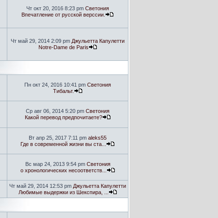
Чт окт 20, 2016 8:23 pm
Светония
Впечатление от русской верссии.
Чт май 29, 2014 2:09 pm
Джульетта Капулетти
Notre-Dame de Paris
Пн окт 24, 2016 10:41 pm
Светония
Тибальт.
Ср авг 06, 2014 5:20 pm
Светония
Какой перевод предпочитаете?
Вт апр 25, 2017 7:11 pm
aleks55
Где в современной жизни вы ста...
Вс мар 24, 2013 9:54 pm
Светония
о хронологических несоответств...
Чт май 29, 2014 12:53 pm
Джульетта Капулетти
Любимые выдержки из Шекспира, ...