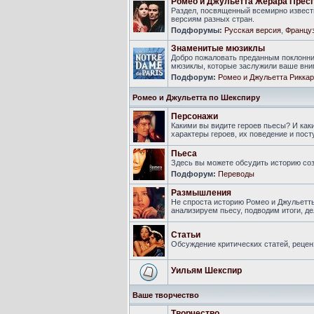
Ромео и Джульетта Жерара Прес
Раздел, посвященный всемирно известн
версиям разных стран.
Подфорумы:
Русская версия
,
Француз
Знаменитые мюзиклы
Добро пожаловать преданным поклонни
мюзиклы, которые заслужили ваше вни
Подфорум:
Ромео и Джульетта Риккар
Ромео и Джульетта по Шекспиру
Персонажи
Какими вы видите героев пьесы? И ка
характеры героев, их поведение и пост
Пьеса
Здесь вы можете обсудить историю соз
Подфорум:
Переводы
Размышления
Не спроста историю Ромео и Джульетт
анализируем пьесу, подводим итоги, 
Статьи
Обсуждение критических статей, рецен
Уильям Шекспир
Ваше творчество
Творчество