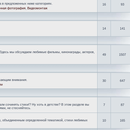
а в предложенных ниже категориях.
16
93
нная фотография
,
Видеомонтаж
14
141
Здесь мы обсуждаем любимые фильмы, кинонаграды, актеров,
49
1507
ивающим внимания.
30
647
ми
ли сочинять стихи!? Ну хоть в детстве? В этом разделе вы
7
87
ми, не стесняйтесь.
, объединенным определенной тематикой, стихи любимых
10
165