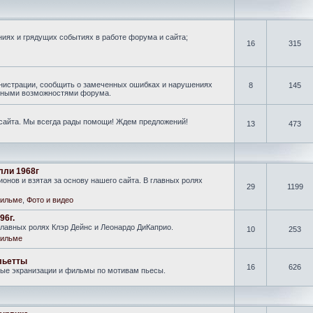
иях и грядущих событиях в работе форума и сайта;
16
315
нистрации, сообщить о замеченных ошибках и нарушениях
8
145
новными возможностями форума.
 сайта. Мы всегда рады помощи! Ждем предложений!
13
473
лли 1968г
онов и взятая за основу нашего сайта. В главных ролях
29
1199
ильме
,
Фото и видео
96г.
лавных ролях Клэр Дейнс и Леонардо ДиКаприо.
10
253
ильме
льетты
16
626
ные экранизации и фильмы по мотивам пьесы.