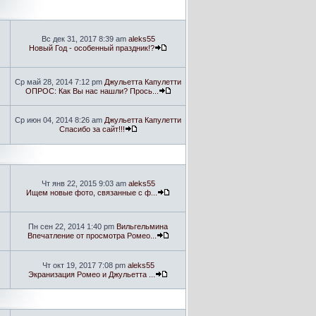
Вс дек 31, 2017 8:39 am
aleks55
Новый Год - особенный праздник!?
Ср май 28, 2014 7:12 pm
Джульетта Капулетти
ОПРОС: Как Вы нас нашли? Прось...
Ср июн 04, 2014 8:26 am
Джульетта Капулетти
Спасибо за сайт!!!
Чт янв 22, 2015 9:03 am
aleks55
Ищем новые фото, связанные с ф...
Пн сен 22, 2014 1:40 pm
Вильгельмина
Впечатление от просмотра Ромео...
Чт окт 19, 2017 7:08 pm
aleks55
Экранизация Ромео и Джульетта ...