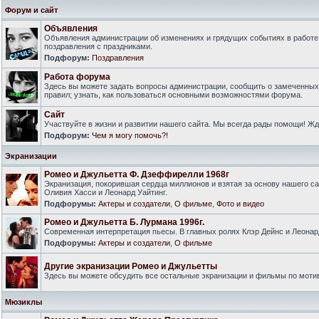
Форум и сайт
Объявления
Объявления администрации об изменениях и грядущих событиях в работе
поздравления с праздниками.
Подфорум:
Поздравления
Работа форума
Здесь вы можете задать вопросы администрации, сообщить о замеченны
правил; узнать, как пользоваться основными возможностями форума.
Сайт
Участвуйте в жизни и развитии нашего сайта. Мы всегда рады помощи! Ж
Подфорум:
Чем я могу помочь?!
Экранизации
Ромео и Джульетта Ф. Дзеффирелли 1968г
Экранизация, покорившая сердца миллионов и взятая за основу нашего са
Оливия Хасси и Леонард Уайтинг.
Подфорумы:
Актеры и создатели
,
О фильме
,
Фото и видео
Ромео и Джульетта Б. Лурмана 1996г.
Современная интерпретация пьесы. В главных ролях Клэр Дейнс и Леонар
Подфорумы:
Актеры и создатели
,
О фильме
Другие экранизации Ромео и Джульетты
Здесь вы можете обсудить все остальные экранизации и фильмы по моти
Мюзиклы