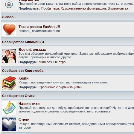
Проявляйте свои таланты на тему сайта в предложенных ниже категориях.
Подфорумы:
Проба пера
,
Художественная фотография
,
Видеомонтаж
Любовь
Такая разная Любовь!!!
Любовь, взаимоотношения...
Сообщество: КиноманиЯ
Все о фильмах
Все мы обожаем волшебный мир кино. Здесь мы обсуждаем любимые филь
актрис, премьеры и многое другое.
Подфорум:
Кино разных стран
Сообщество: Книголюбы
Книги
Раздел, посвященный книгам, заслуживающим внимания.
Подфорум:
Сравнение с экранизациями
Сообщество: Стихи
Наши стихи
Признайтесь ведь когда-нибудь пробовали сочинять стихи!? Ну хоть в дет
можете поделится своими произведениями, не стесняйтесь.
Стихи
Раздел, посвященный любимым стихам, объединенным определенной тем
автором.