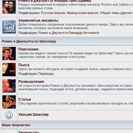
Ромео и Джульетта Жерара Пресгурвика
Раздел, посвященный всемирно известному мюзиклу Romeo and Juliette и
версиям разных стран.
Подфорумы:
Русская версия
,
Французская версия
,
Общие темы (другие 
Знаменитые мюзиклы
Добро пожаловать преданным поклонникам данного жанра. Здесь вы смож
мюзиклы, которые заслужили ваше внимание.
Подфорум:
Ромео и Джульетта Риккардо Коччианте
Ромео и Джульетта по Шекспиру
Персонажи
Какими вы видите героев пьесы? И какими видел их Шекспир? Здесь вы 
характеры героев, их поведение и поступки.
Пьеса
Здесь вы можете обсудить историю создания пьесы, вашего знакомства с 
Подфорум:
Переводы
Размышления
Не спроста историю Ромео и Джульетты называют «Бессмертная история 
анализируем пьесу, подводим итоги, делаем выводы, задаемся вопросам
Статьи
Обсуждение критических статей, рецензий и всевозможных находок по тем
Уильям Шекспир
Ваше творчество
Творчество