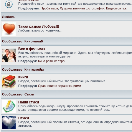
Проявляйте свои таланты на тему сайта в предложенных ниже категориях.
Подфорумы:
Проба пера
,
Художественная фотография
,
Видеомонтаж
Любовь
Такая разная Любовь!!!
Любовь, взаимоотношения...
Сообщество: КиноманиЯ
Все о фильмах
Все мы обожаем волшебный мир кино. Здесь мы обсуждаем любимые филь
актрис, премьеры и многое другое.
Подфорум:
Кино разных стран
Сообщество: Книголюбы
Книги
Раздел, посвященный книгам, заслуживающим внимания.
Подфорум:
Сравнение с экранизациями
Сообщество: Стихи
Наши стихи
Признайтесь ведь когда-нибудь пробовали сочинять стихи!? Ну хоть в дет
можете поделится своими произведениями, не стесняйтесь.
Стихи
Раздел, посвященный любимым стихам, объединенным определенной тем
автором.