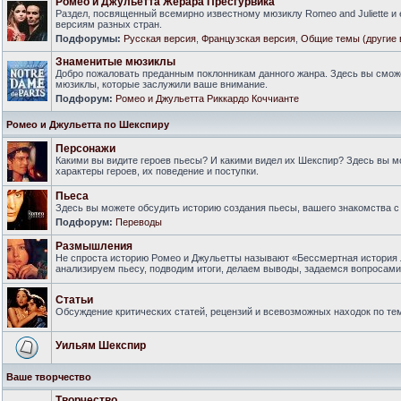
Ромео и Джульетта Жерара Пресгурвика
Раздел, посвященный всемирно известному мюзиклу Romeo and Juliette и
версиям разных стран.
Подфорумы:
Русская версия
,
Французская версия
,
Общие темы (другие 
Знаменитые мюзиклы
Добро пожаловать преданным поклонникам данного жанра. Здесь вы смож
мюзиклы, которые заслужили ваше внимание.
Подфорум:
Ромео и Джульетта Риккардо Коччианте
Ромео и Джульетта по Шекспиру
Персонажи
Какими вы видите героев пьесы? И какими видел их Шекспир? Здесь вы 
характеры героев, их поведение и поступки.
Пьеса
Здесь вы можете обсудить историю создания пьесы, вашего знакомства с 
Подфорум:
Переводы
Размышления
Не спроста историю Ромео и Джульетты называют «Бессмертная история 
анализируем пьесу, подводим итоги, делаем выводы, задаемся вопросам
Статьи
Обсуждение критических статей, рецензий и всевозможных находок по тем
Уильям Шекспир
Ваше творчество
Творчество