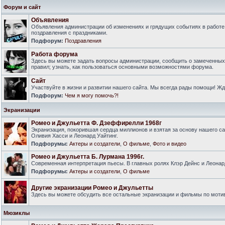
Форум и сайт
Объявления
Объявления администрации об изменениях и грядущих событиях в работе
поздравления с праздниками.
Подфорум:
Поздравления
Работа форума
Здесь вы можете задать вопросы администрации, сообщить о замеченны
правил; узнать, как пользоваться основными возможностями форума.
Сайт
Участвуйте в жизни и развитии нашего сайта. Мы всегда рады помощи! Ж
Подфорум:
Чем я могу помочь?!
Экранизации
Ромео и Джульетта Ф. Дзеффирелли 1968г
Экранизация, покорившая сердца миллионов и взятая за основу нашего са
Оливия Хасси и Леонард Уайтинг.
Подфорумы:
Актеры и создатели
,
О фильме
,
Фото и видео
Ромео и Джульетта Б. Лурмана 1996г.
Современная интерпретация пьесы. В главных ролях Клэр Дейнс и Леонар
Подфорумы:
Актеры и создатели
,
О фильме
Другие экранизации Ромео и Джульетты
Здесь вы можете обсудить все остальные экранизации и фильмы по моти
Мюзиклы