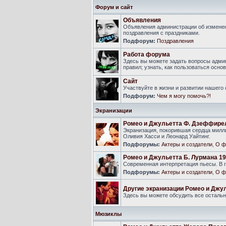
Форум и сайт
Объявления
Объявления администрации об изменен
поздравления с праздниками.
Подфорум:
Поздравления
Работа форума
Здесь вы можете задать вопросы адми
правил; узнать, как пользоваться ос
Сайт
Участвуйте в жизни и развитии нашего
Подфорум:
Чем я могу помочь?!
Экранизации
Ромео и Джульетта Ф. Дзеффире
Экранизация, покорившая сердца милли
Оливия Хасси и Леонард Уайтинг.
Подфорумы:
Актеры и создатели
,
О ф
Ромео и Джульетта Б. Лурмана 19
Современная интерпретация пьесы. В г
Подфорумы:
Актеры и создатели
,
О ф
Другие экранизации Ромео и Джу
Здесь вы можете обсудить все осталь
Мюзиклы