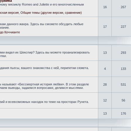
гурвика
ому мюзиклу Romeo and Juliette и его многочисленным
16
267
ская версия
,
Общие темы (другие версии, сравнение)
кам данного жанра. Здесь вы сможете обсудить любые
17
227
мание.
до Коччианте
кими видел их Шекспир? Здесь вы можете проанализировать
13
293
упки.
дания пьесы, вашего знакомства с ней, перипетии сюжета.
4
133
ы называют «Бессмертная история любви». В этом разделе
28
531
делаем выводы, задаемся вопросами, делимся мыслями.
12
56
зий и всевозможных находок по теме на просторах Рунета.
13
176