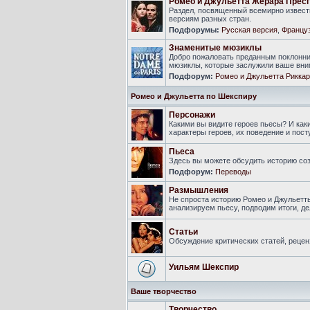
Ромео и Джульетта Жерара Прес
Раздел, посвященный всемирно известн
версиям разных стран.
Подфорумы:
Русская версия
,
Француз
Знаменитые мюзиклы
Добро пожаловать преданным поклонни
мюзиклы, которые заслужили ваше вни
Подфорум:
Ромео и Джульетта Риккар
Ромео и Джульетта по Шекспиру
Персонажи
Какими вы видите героев пьесы? И ка
характеры героев, их поведение и пост
Пьеса
Здесь вы можете обсудить историю соз
Подфорум:
Переводы
Размышления
Не спроста историю Ромео и Джульетт
анализируем пьесу, подводим итоги, 
Статьи
Обсуждение критических статей, рецен
Уильям Шекспир
Ваше творчество
Творчество