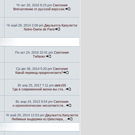
Чт окт 20, 2016 8:23 pm
Светония
Впечатление от русской верссии.
Чт май 29, 2014 2:09 pm
Джульетта Капулетти
Notre-Dame de Paris
Пн окт 24, 2016 10:41 pm
Светония
Тибальт.
Ср авг 06, 2014 5:20 pm
Светония
Какой перевод предпочитаете?
Вт апр 25, 2017 7:11 pm
aleks55
Где в современной жизни вы ста...
Вс мар 24, 2013 9:54 pm
Светония
о хронологических несоответств...
Чт май 29, 2014 12:53 pm
Джульетта Капулетти
Любимые выдержки из Шекспира, ...