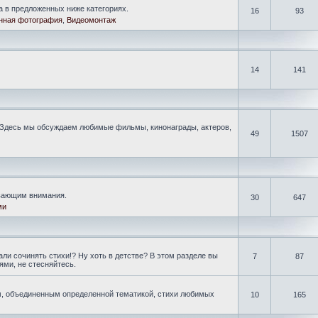
а в предложенных ниже категориях.
16
93
нная фотография
,
Видеомонтаж
14
141
Здесь мы обсуждаем любимые фильмы, кинонаграды, актеров,
49
1507
ивающим внимания.
30
647
ми
ли сочинять стихи!? Ну хоть в детстве? В этом разделе вы
7
87
ми, не стесняйтесь.
, объединенным определенной тематикой, стихи любимых
10
165