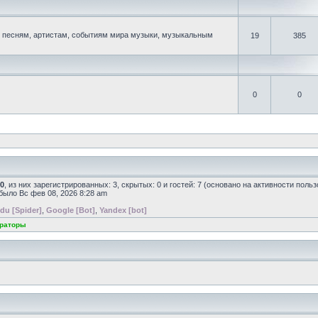
песням, артистам, событиям мира музыки, музыкальным
19
385
0
0
0
, из них зарегистрированных: 3, скрытых: 0 и гостей: 7 (основано на активности поль
 было Вс фев 08, 2026 8:28 am
du [Spider]
,
Google [Bot]
,
Yandex [bot]
раторы