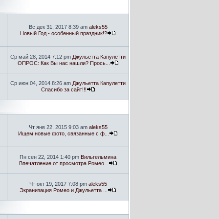
Вс дек 31, 2017 8:39 am
aleks55
Новый Год - особенный праздник!?
Ср май 28, 2014 7:12 pm
Джульетта Капулетти
ОПРОС: Как Вы нас нашли? Прось...
Ср июн 04, 2014 8:26 am
Джульетта Капулетти
Спасибо за сайт!!!
Чт янв 22, 2015 9:03 am
aleks55
Ищем новые фото, связанные с ф...
Пн сен 22, 2014 1:40 pm
Вильгельмина
Впечатление от просмотра Ромео...
Чт окт 19, 2017 7:08 pm
aleks55
Экранизация Ромео и Джульетта ...