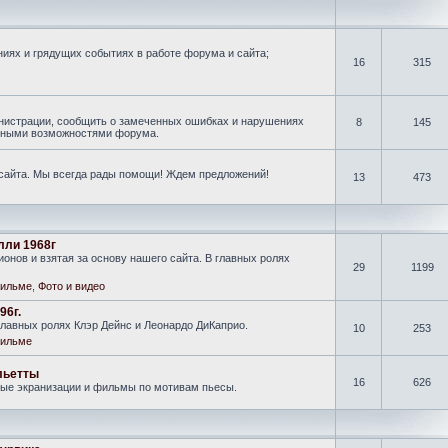
иях и грядущих событиях в работе форума и сайта;
16
315
нистрации, сообщить о замеченных ошибках и нарушениях
8
145
новными возможностями форума.
 сайта. Мы всегда рады помощи! Ждем предложений!
13
473
лли 1968г
онов и взятая за основу нашего сайта. В главных ролях
29
1199
ильме
,
Фото и видео
96г.
лавных ролях Клэр Дейнс и Леонардо ДиКаприо.
10
253
ильме
льетты
16
626
ные экранизации и фильмы по мотивам пьесы.