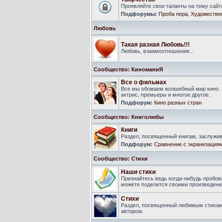
Проявляйте свои таланты на тему сайт
Подфорумы:
Проба пера
,
Художестве
Любовь
Такая разная Любовь!!!
Любовь, взаимоотношения...
Сообщество: КиноманиЯ
Все о фильмах
Все мы обожаем волшебный мир кино. 
актрис, премьеры и многое другое.
Подфорум:
Кино разных стран
Сообщество: Книголюбы
Книги
Раздел, посвященный книгам, заслуж
Подфорум:
Сравнение с экранизация
Сообщество: Стихи
Наши стихи
Признайтесь ведь когда-нибудь пробова
можете поделится своими произведения
Стихи
Раздел, посвященный любимым стихам
автором.