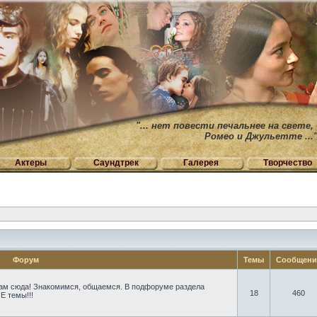
"... нет повести печальнее на свете,
Ромео и Джульетте ...
Актеры
Саундтрек
Галерея
Творчество
Форум
Темы
Сообщен
ам сюда! Знакомимся, общаемся. В подфоруме раздела
18
460
Е темы!!!