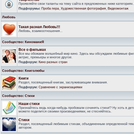
Проявляйте свои таланты на тему сайта в предложенных ниже категориях.
Подфорумы:
Проба пера
,
Художественная фотография
,
Видеомонтаж
Любовь
Такая разная Любовь!!!
Любовь, взаимоотношения...
Сообщество: КиноманиЯ
Все о фильмах
Все мы обожаем волшебный мир кино. Здесь мы обсуждаем любимые филь
актрис, премьеры и многое другое.
Подфорум:
Кино разных стран
Сообщество: Книголюбы
Книги
Раздел, посвященный книгам, заслуживающим внимания.
Подфорум:
Сравнение с экранизациями
Сообщество: Стихи
Наши стихи
Признайтесь ведь когда-нибудь пробовали сочинять стихи!? Ну хоть в дет
можете поделится своими произведениями, не стесняйтесь.
Стихи
Раздел, посвященный любимым стихам, объединенным определенной тем
автором.