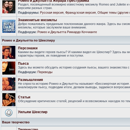
Ромео и Джульетта Жерара Пресгурвика
Раздел, посвященный всемирно известному мюзиклу Romeo and Juliette и
версиям разных стран.
Подфорумы:
Русская версия
,
Французская версия
,
Общие темы (другие 
Знаменитые мюзиклы
Добро пожаловать преданным поклонникам данного жанра. Здесь вы смож
мюзиклы, которые заслужили ваше внимание.
Подфорум:
Ромео и Джульетта Риккардо Коччианте
Ромео и Джульетта по Шекспиру
Персонажи
Какими вы видите героев пьесы? И какими видел их Шекспир? Здесь вы 
характеры героев, их поведение и поступки.
Пьеса
Здесь вы можете обсудить историю создания пьесы, вашего знакомства с 
Подфорум:
Переводы
Размышления
Не спроста историю Ромео и Джульетты называют «Бессмертная история 
анализируем пьесу, подводим итоги, делаем выводы, задаемся вопросам
Статьи
Обсуждение критических статей, рецензий и всевозможных находок по тем
Уильям Шекспир
Ваше творчество
Творчество