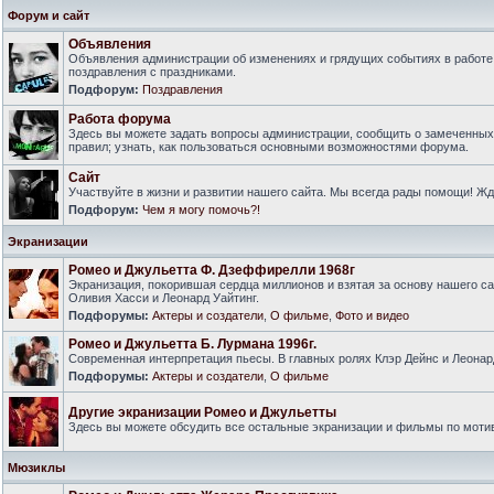
Форум и сайт
Объявления
Объявления администрации об изменениях и грядущих событиях в работе
поздравления с праздниками.
Подфорум:
Поздравления
Работа форума
Здесь вы можете задать вопросы администрации, сообщить о замеченны
правил; узнать, как пользоваться основными возможностями форума.
Сайт
Участвуйте в жизни и развитии нашего сайта. Мы всегда рады помощи! Ж
Подфорум:
Чем я могу помочь?!
Экранизации
Ромео и Джульетта Ф. Дзеффирелли 1968г
Экранизация, покорившая сердца миллионов и взятая за основу нашего са
Оливия Хасси и Леонард Уайтинг.
Подфорумы:
Актеры и создатели
,
О фильме
,
Фото и видео
Ромео и Джульетта Б. Лурмана 1996г.
Современная интерпретация пьесы. В главных ролях Клэр Дейнс и Леонар
Подфорумы:
Актеры и создатели
,
О фильме
Другие экранизации Ромео и Джульетты
Здесь вы можете обсудить все остальные экранизации и фильмы по моти
Мюзиклы