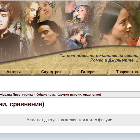
"... нет повести печальнее на свете,
Ромео и Джульетте ...
Актеры
Саундтрек
Галерея
Творчество
 Жерара Пресгурвика
»
Общие темы (другие версии, сравнение)
и, сравнение)
У вас нет доступа на чтение тем в этом форуме.