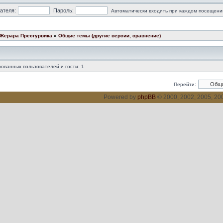
ателя:
Пароль:
Автоматически входить при каждом посещени
 Жерара Пресгурвика
»
Общие темы (другие версии, сравнение)
ованных пользователей и гости: 1
Перейти:
Powered by
phpBB
© 2000, 2002, 2005, 2