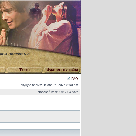
 чем повесть о
"
Тесты
Фильмы о любви
FAQ
Текущее время: Чт авг 06, 2026 8:50 pm
Часовой пояс: UTC + 4 часа