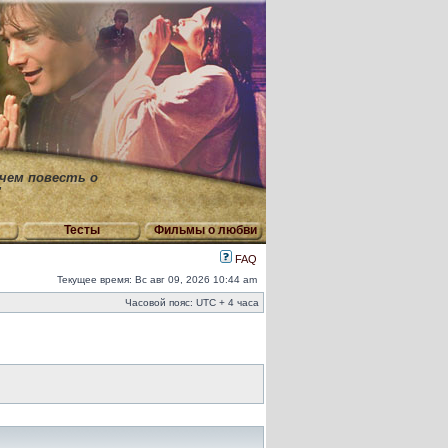
 чем повесть о
"
Тесты
Фильмы о любви
FAQ
Текущее время: Вс авг 09, 2026 10:44 am
Часовой пояс: UTC + 4 часа