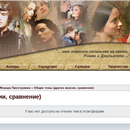
"... нет повести печальнее на свете,
Ромео и Джульетте ...
Актеры
Саундтрек
Галерея
Творчество
 Жерара Пресгурвика
»
Общие темы (другие версии, сравнение)
и, сравнение)
У вас нет доступа на чтение тем в этом форуме.