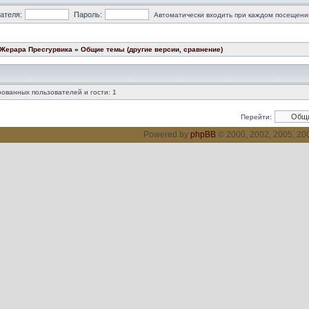
ателя:
Пароль:
Автоматически входить при каждом посещени
 Жерара Пресгурвика
»
Общие темы (другие версии, сравнение)
ованных пользователей и гости: 1
Перейти:
Powered by
phpBB
© 2000, 2002, 2005, 2