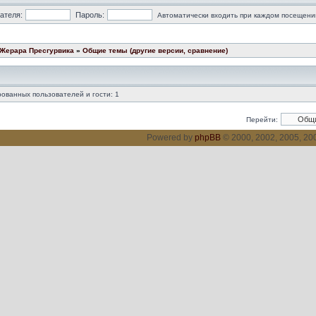
ателя:
Пароль:
Автоматически входить при каждом посещени
 Жерара Пресгурвика
»
Общие темы (другие версии, сравнение)
ованных пользователей и гости: 1
Перейти:
Powered by
phpBB
© 2000, 2002, 2005, 2