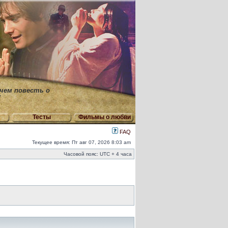
 чем повесть о
"
Тесты
Фильмы о любви
FAQ
Текущее время: Пт авг 07, 2026 8:03 am
Часовой пояс: UTC + 4 часа