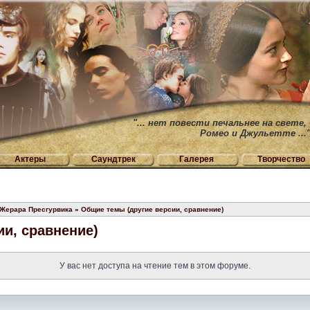
"... нет повести печальнее на свете,
Ромео и Джульетте ...
Актеры
Саундтрек
Галерея
Творчество
 Жерара Пресгурвика
»
Общие темы (другие версии, сравнение)
и, сравнение)
У вас нет доступа на чтение тем в этом форуме.