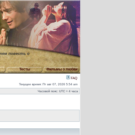
 чем повесть о
"
Тесты
Фильмы о любви
FAQ
Текущее время: Пт авг 07, 2026 5:54 am
Часовой пояс: UTC + 4 часа