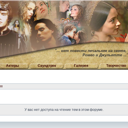
"... нет повести печальнее на свете,
Ромео и Джульетте ...
Актеры
Саундтрек
Галерея
Творчество
!!
У вас нет доступа на чтение тем в этом форуме.