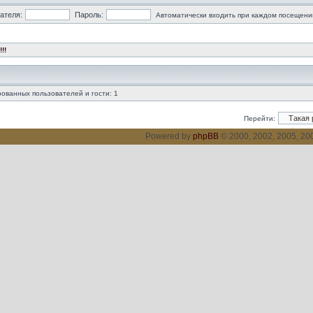
ателя:
Пароль:
Автоматически входить при каждом посещени
!!
ованных пользователей и гости: 1
Перейти:
Powered by
phpBB
© 2000, 2002, 2005, 2