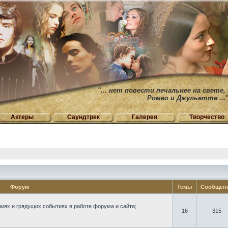
"... нет повести печальнее на свете,
Ромео и Джульетте ...
Актеры
Саундтрек
Галерея
Творчество
Форум
Темы
Сообщен
иях и грядущих событиях в работе форума и сайта;
16
315