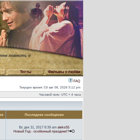
 чем повесть о
"
Тесты
Фильмы о любви
FAQ
Текущее время: Сб авг 08, 2026 5:12 pm
Часовой пояс: UTC + 4 часа
ия
Последнее сообщение
Вс дек 31, 2017 8:39 am
aleks55
Новый Год - особенный праздник!?