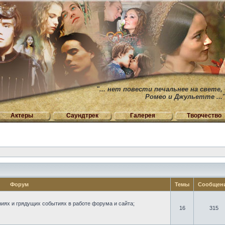
"... нет повести печальнее на свете,
Ромео и Джульетте ...
Актеры
Саундтрек
Галерея
Творчество
Форум
Темы
Сообщен
иях и грядущих событиях в работе форума и сайта;
16
315