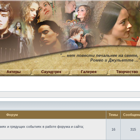
"... нет повести печальнее на свете,
Ромео и Джульетте ...
Актеры
Саундтрек
Галерея
Творчество
Форум
Темы
Сообщен
иях и грядущих событиях в работе форума и сайта;
16
315